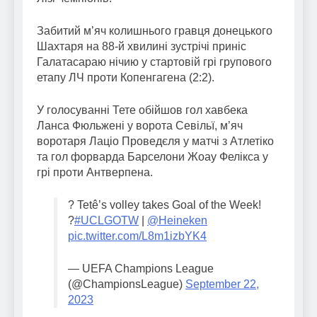
Забитий м’яч колишнього гравця донецького
Шахтаря на 88-й хвилині зустрічі приніс
Галатасараю нічию у стартовій грі групового
етапу ЛЧ проти Копенгагена (2:2).
У голосуванні Тете обійшов гол хавбека
Ланса Фюльжені у ворота Севільї, м’яч
воротаря Лаціо Проведєля у матчі з Атлетіко
та гол форварда Барселони Жоау Фелікса у
грі проти Антверпена.
? Tetê’s volley takes Goal of the Week!
?
#UCLGOTW
|
@Heineken
pic.twitter.com/L8m1izbYK4
— UEFA Champions League
(@ChampionsLeague)
September 22,
2023