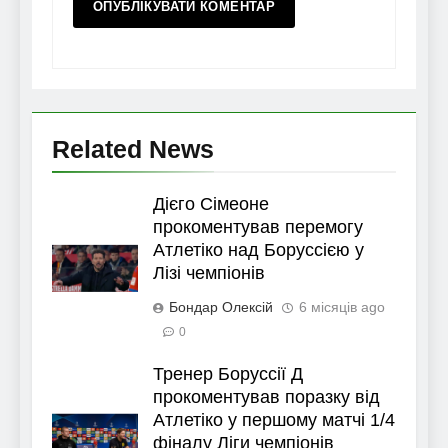
Related News
Дієго Сімеоне
прокоментував перемогу
Атлетіко над Боруссією у
Лізі чемпіонів
Бондар Олексій
6 місяців ago
0
Тренер Боруссії Д
прокоментував поразку від
Атлетіко у першому матчі 1/4
фіналу Ліги чемпіонів