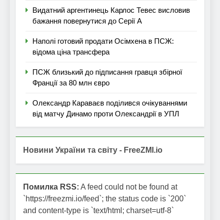
Видатний аргентинець Карлос Тевес висловив
бажання повернутися до Серії А
Наполі готовий продати Осімхена в ПСЖ:
відома ціна трансфера
ПСЖ близький до підписання гравця збірної
Франції за 80 млн євро
Олександр Караваєв поділився очікуваннями
від матчу Динамо проти Олександрії в УПЛ
Новини України та світу - FreeZMI.io
Помилка RSS:
A feed could not be found at
`https://freezmi.io/feed`; the status code is `200`
and content-type is `text/html; charset=utf-8`