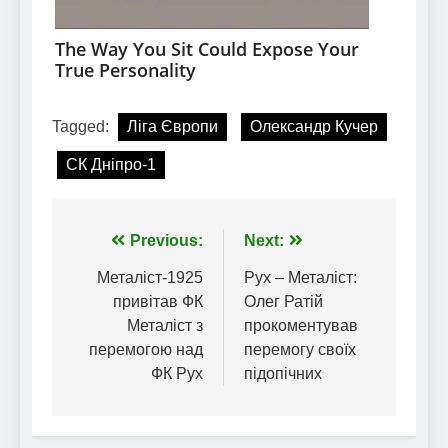
Tagged:
Ліга Європи
Олександр Кучер
СК Дніпро-1
Навігація
Previous:
Next:
записів
Металіст-1925
Рух – Металіст:
привітав ФК
Олег Ратій
Металіст з
прокоментував
перемогою над
перемогу своїх
ФК Рух
підопічних