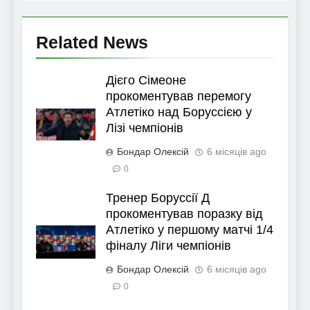
Related News
Дієго Сімеоне
прокоментував перемогу
Атлетіко над Боруссією у
Лізі чемпіонів
Бондар Олексій
6 місяців ago
0
Тренер Боруссії Д
прокоментував поразку від
Атлетіко у першому матчі 1/4
фіналу Ліги чемпіонів
Бондар Олексій
6 місяців ago
0