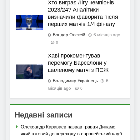
Хто виграє Лігу чемпіонів
2023/24? Аналітики
визначили фаворита після
перших матчів 1/4 фіналу
Бондар Олексій
6 місяців ago
0
Хаві прокоментував
перемогу Барселони у
шаленому матчі з ПСЖ
Володимир Українець
6
місяців ago
0
Недавні записи
Олександр Караваєв назвав гравця Динамо,
який готовий до переходу в європейський клуб