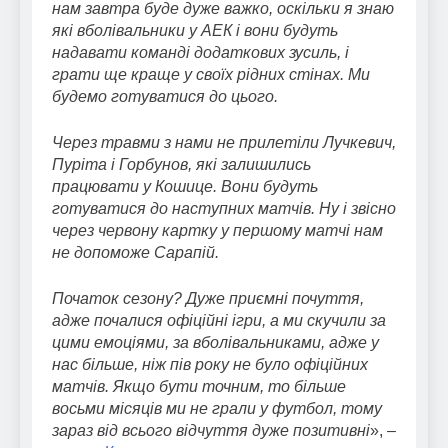
нам завтра буде дуже важко, оскільки я знаю
які вболівальники у АЕК і вони будуть
надавати команді додаткових зусиль, і
грати ще краще у своїх рідних стінах. Ми
будемо готуватися до цього.
Через травми з нами не прилетіли Лучкевич,
Пуріта і Горбунов, які залишились
працювати у Кошице. Вони будуть
готуватися до наступних матчів. Ну і звісно
через червону картку у першому матчі нам
не допоможе Сарапій.
Початок сезону? Дуже приємні почуття,
адже почалися офіційні ігри, а ми скучили за
цими емоціями, за вболівальниками, адже у
нас більше, ніж пів року не було офіційних
матчів. Якщо бути точним, то більше
восьми місяців ми не грали у футбол, тому
зараз від всього відчуття дуже позитивні
», –