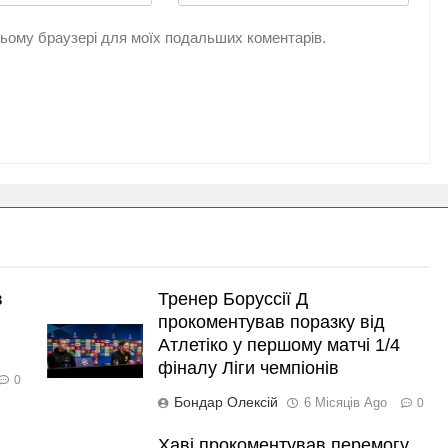
 цьому браузері для моїх подальших коментарів.
в
Тренер Боруссії Д
прокоментував поразку від
Атлетіко у першому матчі 1/4
фіналу Ліги чемпіонів
0
Бондар Олексій
6 Місяців Ago
0
Хаві прокоментував перемогу