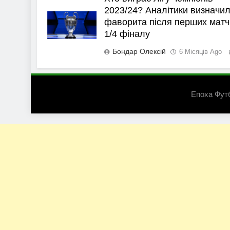
2023/24? Аналітики визначи
фаворита після перших матч
1/4 фіналу
Бондар Олексій
6 Місяців Ago
Епоха Фут