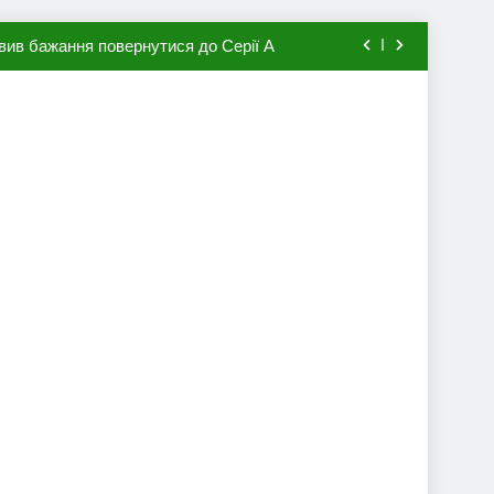
вив бажання повернутися до Серії А
мхена в ПСЖ: відома ціна трансфера
авця збірної Франції за 80 млн євро
ий до переходу в європейський клуб
вив бажання повернутися до Серії А
мхена в ПСЖ: відома ціна трансфера
авця збірної Франції за 80 млн євро