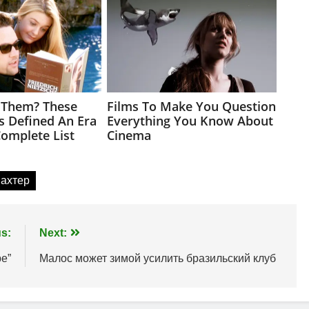
ахтер
s:
Next:
е”
Малос может зимой усилить бразильский клуб