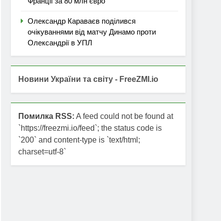
Франції за 80 млн євро
Олександр Караваєв поділився
очікуваннями від матчу Динамо проти
Олександрії в УПЛ
Новини України та світу - FreeZMI.io
Помилка RSS:
A feed could not be found at
`https://freezmi.io/feed`; the status code is
`200` and content-type is `text/html;
charset=utf-8`