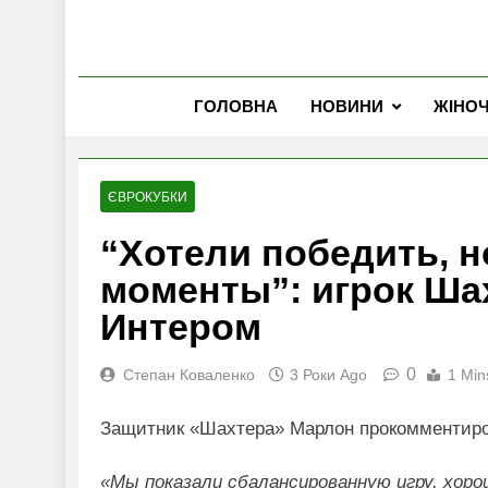
ГОЛОВНА
НОВИНИ
ЖІНО
ЄВРОКУБКИ
“Хотели победить, н
моменты”: игрок Шах
Интером
0
Степан Коваленко
3 Роки Ago
1 Min
Защитник «Шахтера» Марлон прокомментиров
«Мы показали сбалансированную игру, хоро