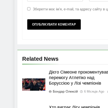
Зберегти моє ім'я, e-mail, та адресу сайту в
Related News
Дієго Сімеоне прокоментува
перемогу Атлетіко над
Боруссією у Лізі чемпіонів
Бондар Олексій
6 Місяців Ago
Хто виграє Лігу чемпіонів