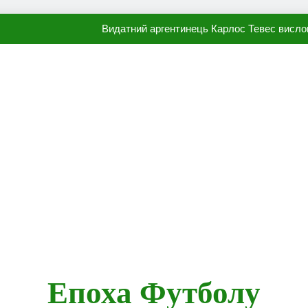
Видатний аргентинець Карлос Тевес висло
Наполі готовий продати Осі
ПСЖ близький до підписання гр
Олександр Караваєв назвав гравця Динамо, який готов
Видатний аргентинець Карлос Тевес висло
Наполі готовий продати Осі
ПСЖ близький до підписання гр
Епоха Футболу