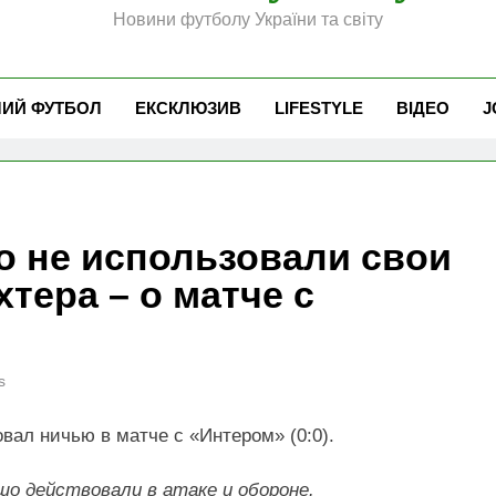
Новини футболу України та світу
ЧИЙ ФУТБОЛ
ЕКСКЛЮЗИВ
LIFESTYLE
ВІДЕО
J
о не использовали свои
тера – о матче с
s
ал ничью в матче с «Интером» (0:0).
шо действовали в атаке и обороне.