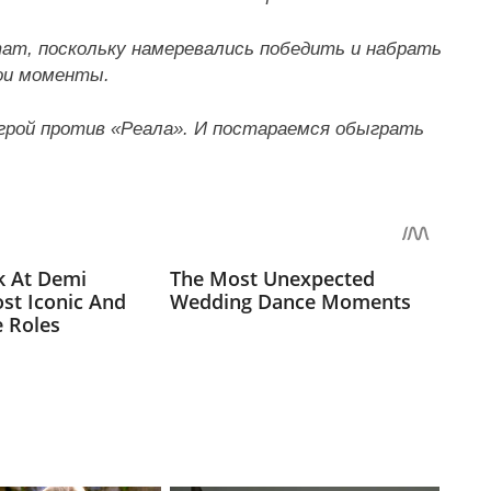
тат, поскольку намеревались победить и набрать
вои моменты.
грой против «Реала». И постараемся обыграть