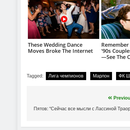
Tagged:
Лига чемпионов
Марлон
ФК Ш
Навігація
Previou
записів
Пятов: “Сейчас все мысли с Лассиной Траор