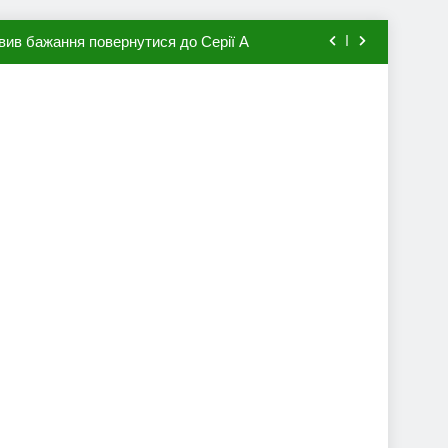
вив бажання повернутися до Серії А
мхена в ПСЖ: відома ціна трансфера
авця збірної Франції за 80 млн євро
ий до переходу в європейський клуб
вив бажання повернутися до Серії А
мхена в ПСЖ: відома ціна трансфера
авця збірної Франції за 80 млн євро