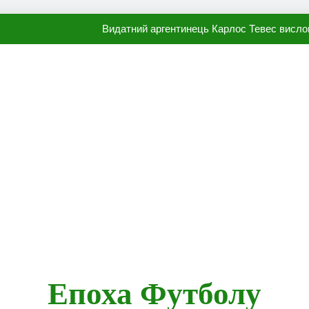
Видатний аргентинець Карлос Тевес висло
Наполі готовий продати Осі
ПСЖ близький до підписання гр
Олександр Караваєв назвав гравця Динамо, який готов
Видатний аргентинець Карлос Тевес висло
Наполі готовий продати Осі
ПСЖ близький до підписання гр
Епоха Футболу