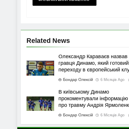
Related News
Олександр Караваєв назвав
гравця Динамо, який готовий
переходу в європейський кл
Бондар Олексій
6 Місяців Ago
В київському Динамо
прокоментували інформацію
про травму Андрія Ярмолен
Бондар Олексій
6 Місяців Ago