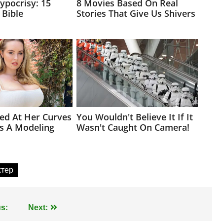
тер
s:
Next: