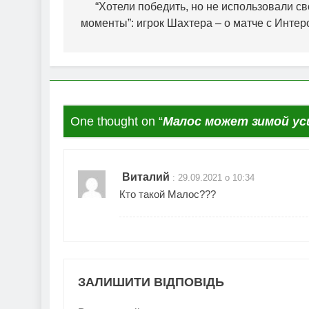
записів
“Хотели победить, но не использовали с
моменты”: игрок Шахтера – о матче с Интер
One thought on “
Малос может зимой ус
Виталий
:
29.09.2021 о 10:34
Кто такой Малос???
ЗАЛИШИТИ ВІДПОВІДЬ