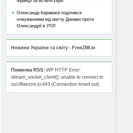
Франції за 80 млн євро
Олександр Караваєв поділився
очікуваннями від матчу Динамо проти
Олександрії в УПЛ
Новини України та світу - FreeZMI.io
Помилка RSS:
WP HTTP Error:
stream_socket_client(): unable to connect to
ssl://freezmi.io:443 (Connection timed out)