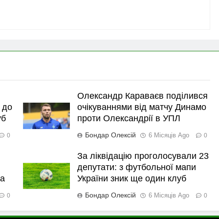
Олександр Караваєв поділився
 до
очікуваннями від матчу Динамо
уб
проти Олександрії в УПЛ
Бондар Олексій
6 Місяців Ago
0
0
За ліквідацію проголосували 23
депутати: з футбольної мапи
ка
України зник ще один клуб
Бондар Олексій
6 Місяців Ago
0
0