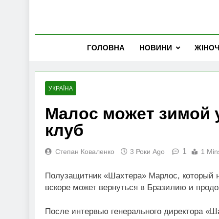
ГОЛОВНА
НОВИНИ
ЖІНО
УКРАЇНА
Малос может зимой 
клуб
1
Степан Коваленко
3 Роки Ago
1 Min
Полузащитник «Шахтера» Марлос, который н
вскоре может вернуться в Бразилию и прод
После интервью генерального директора «Ша