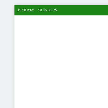
Skip
15.10.2024
10:16:36 PM
to
content