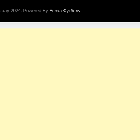
болу 2024. Powered By
.
Епоха Футболу