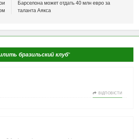
вои
Барселона может отдать 40 млн евро за
ом
таланта Аякса
илить бразильский клуб
”
ВІДПОВІCТИ