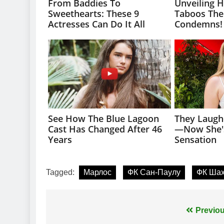
Tagged:
Марлос
ФК Сан-Паулу
ФК Шах
Навігація
Previou