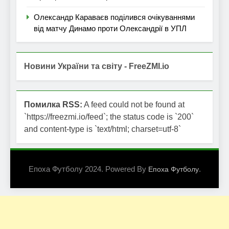
Олександр Караваєв поділився очікуваннями
від матчу Динамо проти Олександрії в УПЛ
Новини України та світу - FreeZMI.io
Помилка RSS:
A feed could not be found at
`https://freezmi.io/feed`; the status code is `200`
and content-type is `text/html; charset=utf-8`
Епоха Футболу 2024. Powered By
.
Епоха Футболу