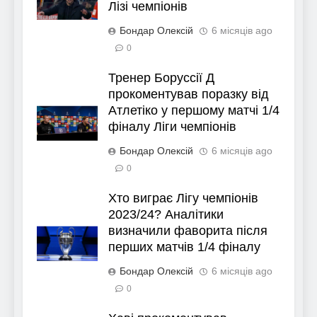
Лізі чемпіонів
Бондар Олексій
6 місяців ago
0
Тренер Боруссії Д
прокоментував поразку від
Атлетіко у першому матчі 1/4
фіналу Ліги чемпіонів
Бондар Олексій
6 місяців ago
0
Хто виграє Лігу чемпіонів
2023/24? Аналітики
визначили фаворита після
перших матчів 1/4 фіналу
Бондар Олексій
6 місяців ago
0