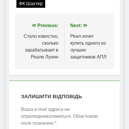
ФК Шахтер
Навігація
Previous:
Next:
записів
Стало известно,
Реал хочет
сколько
купить одного из
зарабатывает в
лучших
Реале Лунин
защитников АПЛ
ЗАЛИШИТИ ВІДПОВІДЬ
Ваша e-mail адреса не
оприлюднюватиметься.
Обов’язкові
поля позначені
*