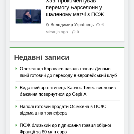
Хаві прокоментував
перемогу Барселони у
шаленому матчі з ПСЖ
Володимир Українець
6
місяців ago
0
Недавні записи
Олександр Караваєв назвав гравця Динамо,
який готовий до переходу в європейський клуб
Видатний аргентинець Карлос Тевес висловив
бажання повернутися до Серії А
Наполі готовий продати Осімхена в ПСЖ:
відома ціна трансфера
ПСЖ близький до підписання гравця збірної
Франції за 80 млн євро