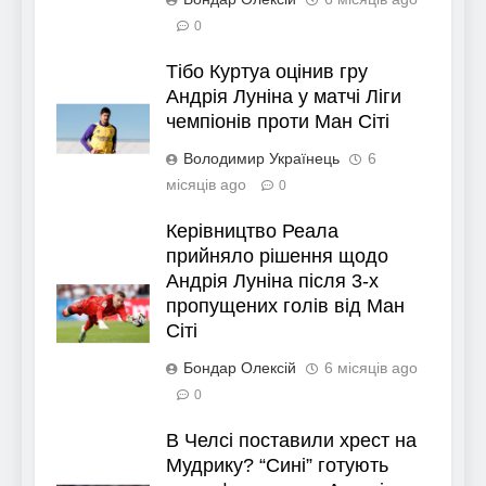
0
Тібо Куртуа оцінив гру
Андрія Луніна у матчі Ліги
чемпіонів проти Ман Сіті
Володимир Українець
6
місяців ago
0
Керівництво Реала
прийняло рішення щодо
Андрія Луніна після 3-х
пропущених голів від Ман
Сіті
Бондар Олексій
6 місяців ago
0
В Челсі поставили хрест на
Мудрику? “Сині” готують