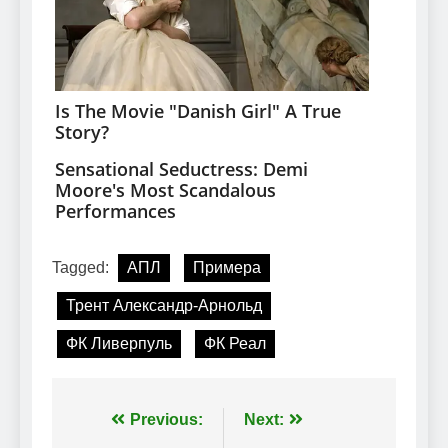
Tagged:
АПЛ
Примера
Трент Александр-Арнольд
ФК Ливерпуль
ФК Реал
Навігація
Previous:
Next: