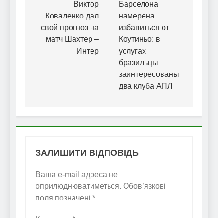
записів
Виктор
Барселона
Коваленко дал
намерена
свой прогноз на
избавиться от
матч Шахтер –
Коутиньо: в
Интер
услугах
бразильцы
заинтересованы
два клуба АПЛ
ЗАЛИШИТИ ВІДПОВІДЬ
Ваша e-mail адреса не
оприлюднюватиметься.
Обов’язкові
поля позначені
*