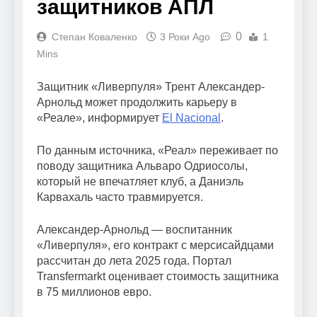
защитников АПЛ
0
Степан Коваленко
3 Роки Ago
1
Mins
Защитник «Ливерпуля» Трент Александер-
Арнольд может продолжить карьеру в
«Реале», информирует
El Nacional
.
По данным источника, «Реал» переживает по
поводу защитника Альваро Одриосолы,
который не впечатляет клуб, а Даниэль
Карвахаль часто травмируется.
Александер-Арнольд — воспитанник
«Ливерпуля», его контракт с мерсисайдцами
рассчитан до лета 2025 года. Портал
Transfermarkt оценивает стоимость защитника
в 75 миллионов евро.