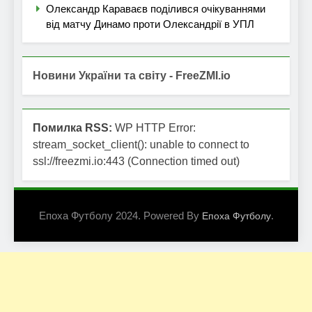
Олександр Караваєв поділився очікуваннями
від матчу Динамо проти Олександрії в УПЛ
Новини України та світу - FreeZMI.io
Помилка RSS:
WP HTTP Error:
stream_socket_client(): unable to connect to
ssl://freezmi.io:443 (Connection timed out)
Епоха Футболу 2024. Powered By
.
Епоха Футболу