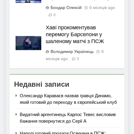
Бондар Олексій
6 місяців ago
0
Хаві прокоментував
перемогу Барселони у
шаленому матчі з ПСЖ
Володимир Українець
6
місяців ago
0
Недавні записи
Олександр Караваєв назвав гравця Динамо,
який готовий до переходу в європейський клуб
Видатний аргентинець Карлос Тевес висловив
бажання повернутися до Серії А
Наполі готовий продати Осімхена в ПСЖ: