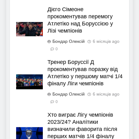
Дієго Сімеоне
прокоментував перемогу
Атлетіко над Боруссією у
Лізі чемпіонів
Бондар Олексій
6 місяців ago
0
Тренер Боруссії Д
прокоментував поразку від
Атлетіко у першому матчі 1/4
фіналу Ліги чемпіонів
Бондар Олексій
6 місяців ago
0
Хто виграє Лігу чемпіонів
2023/24? Аналітики
визначили фаворита після
перших матчів 1/4 фіналу