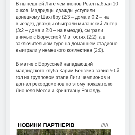
В нынешней Лиге чемпионов Реал набрал 10
очков. Мадридцы дважды уступили
донецкому Шахтёру (2:3 – дома и 0:2 – на
выезде), дважды обыграли миланский Интер
(3:2 – дома и 2:0 – на выезде), сыграли
вничью с Боруссией М в гостях (2:2), а в
заключительном туре на домашнем стадионе
выиграли у немецкого коллектива (2:0).
В матче с Боруссией нападающий
мадридского клуба Карим Бензема забил 50-й
гол на групповом этапе Лиги чемпионов и
догнал рекордсменов по этому показателю
Лионеля Месси и Криштиану Роналду.