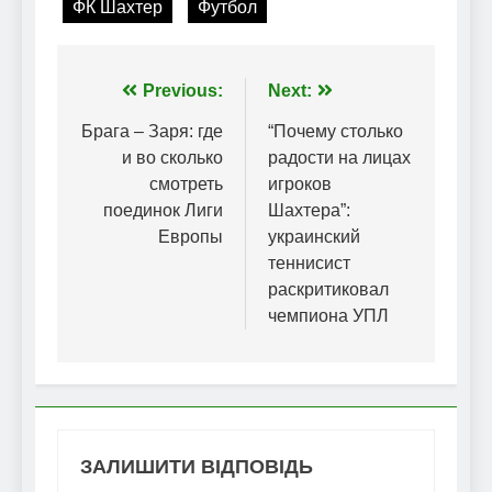
ФК Шахтер
Футбол
Навігація
Previous:
Next:
записів
Брага – Заря: где
“Почему столько
и во сколько
радости на лицах
смотреть
игроков
поединок Лиги
Шахтера”:
Европы
украинский
теннисист
раскритиковал
чемпиона УПЛ
ЗАЛИШИТИ ВІДПОВІДЬ