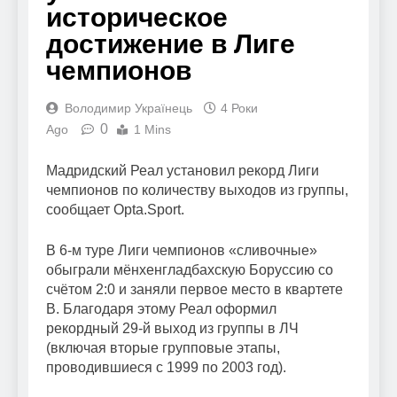
историческое
достижение в Лиге
чемпионов
Володимир Українець
4 Роки
0
Ago
1 Mins
Мадридский Реал установил рекорд Лиги
чемпионов по количеству выходов из группы,
сообщает Opta.Sport.
В 6-м туре Лиги чемпионов «сливочные»
обыграли мёнхенгладбахскую Боруссию со
счётом 2:0 и заняли первое место в квартете
B. Благодаря этому Реал оформил
рекордный 29-й выход из группы в ЛЧ
(включая вторые групповые этапы,
проводившиеся с 1999 по 2003 год).