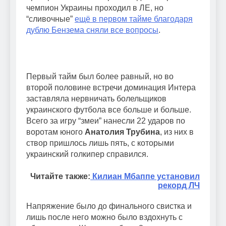
чемпион Украины проходил в ЛЕ, но
“сливочные”
ещё в первом тайме благодаря
дублю Бензема сняли все вопросы
.
Первый тайм был более равный, но во
второй половине встречи доминация Интера
заставляла нервничать болельщиков
украинского футбола все больше и больше.
Всего за игру “змеи” нанесли 22 ударов по
воротам юного
Анатолия Трубина
, из них в
створ пришлось лишь пять, с которыми
украинский голкипер справился.
Читайте также:
Килиан Мбаппе установил
рекорд ЛЧ
Напряжение было до финального свистка и
лишь после него можно было вздохнуть с