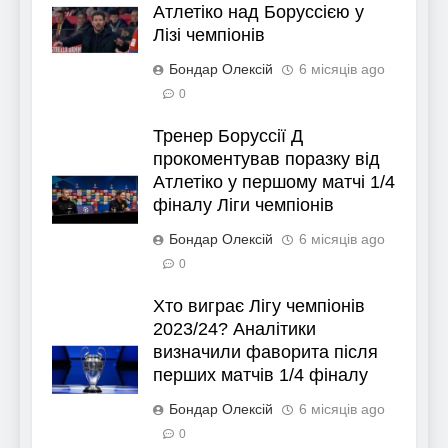
Атлетіко над Боруссією у
Лізі чемпіонів
Бондар Олексій
6 місяців ago
0
Тренер Боруссії Д
прокоментував поразку від
Атлетіко у першому матчі 1/4
фіналу Ліги чемпіонів
Бондар Олексій
6 місяців ago
0
Хто виграє Лігу чемпіонів
2023/24? Аналітики
визначили фаворита після
перших матчів 1/4 фіналу
Бондар Олексій
6 місяців ago
0