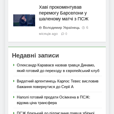
Хаві прокоментував
перемогу Барселони у
шаленому матчі з ПСЖ
Володимир Українець
6
місяців ago
0
Недавні записи
Олександр Караваєв назвав гравця Динамо,
який готовий до переходу в європейський клуб
Видатний аргентинець Карлос Тевес висловив
бажання повернутися до Серії А
Наполі готовий продати Осімхена в ПСЖ:
відома ціна трансфера
ПСЖ близький до підписання гравця збірної