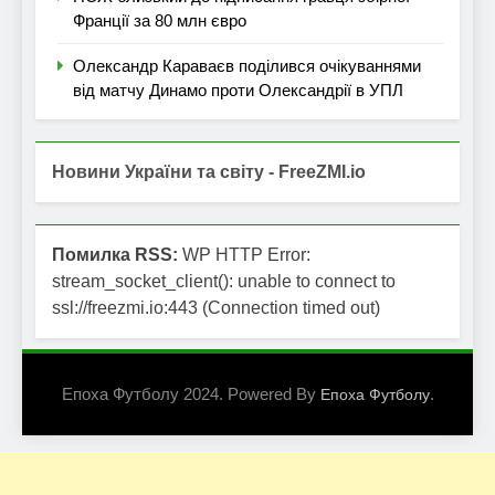
Франції за 80 млн євро
Олександр Караваєв поділився очікуваннями
від матчу Динамо проти Олександрії в УПЛ
Новини України та світу - FreeZMI.io
Помилка RSS:
WP HTTP Error:
stream_socket_client(): unable to connect to
ssl://freezmi.io:443 (Connection timed out)
Епоха Футболу 2024. Powered By
.
Епоха Футболу