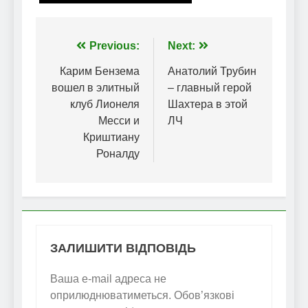
Навігація
Previous:
Next:
записів
Карим Бензема
Анатолий Трубин
вошел в элитный
– главный герой
клуб Лионеля
Шахтера в этой
Месси и
ЛЧ
Криштиану
Роналду
ЗАЛИШИТИ ВІДПОВІДЬ
Ваша e-mail адреса не
оприлюднюватиметься.
Обов’язкові