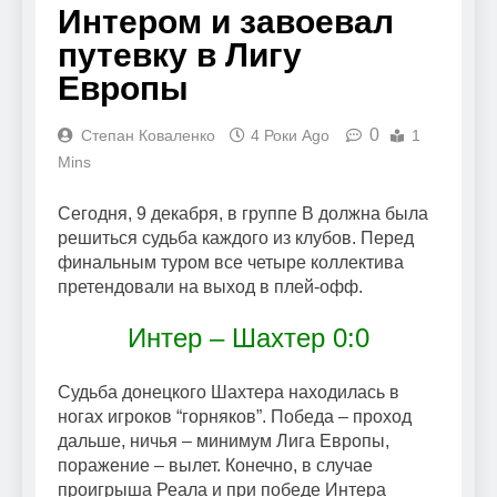
Интером и завоевал
путевку в Лигу
Европы
0
Степан Коваленко
4 Роки Ago
1
Mins
Сегодня, 9 декабря, в группе В должна была
решиться судьба каждого из клубов. Перед
финальным туром все четыре коллектива
претендовали на выход в плей-офф.
Интер – Шахтер 0:0
Судьба донецкого Шахтера находилась в
ногах игроков “горняков”. Победа – проход
дальше, ничья – минимум Лига Европы,
поражение – вылет. Конечно, в случае
проигрыша Реала и при победе Интера