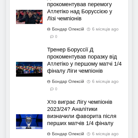
прокоментував перемогу
Атлетіко над Боруссією у
Лізі чемпіонів
Бондар Олексій
6 місяців ago
0
Тренер Боруссії Д
прокоментував поразку від
Атлетіко у першому матчі 1/4
фіналу Ліги чемпіонів
Бондар Олексій
6 місяців ago
0
Хто виграє Лігу чемпіонів
2023/24? Аналітики
визначили фаворита після
перших матчів 1/4 фіналу
Бондар Олексій
6 місяців ago