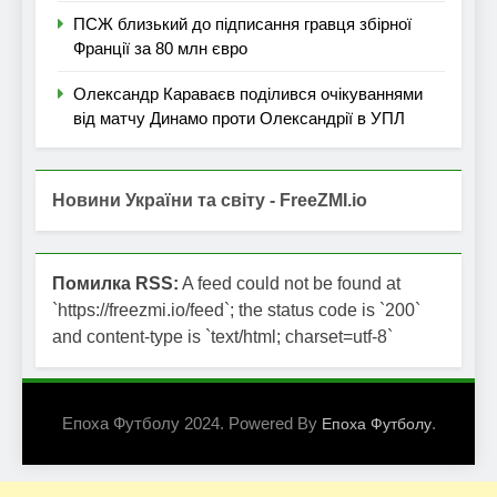
ПСЖ близький до підписання гравця збірної
Франції за 80 млн євро
Олександр Караваєв поділився очікуваннями
від матчу Динамо проти Олександрії в УПЛ
Новини України та світу - FreeZMI.io
Помилка RSS:
A feed could not be found at
`https://freezmi.io/feed`; the status code is `200`
and content-type is `text/html; charset=utf-8`
Епоха Футболу 2024. Powered By
.
Епоха Футболу