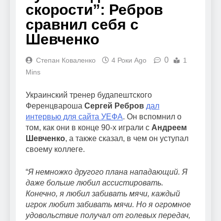
скорости”: Ребров
сравнил себя с
Шевченко
0
Степан Коваленко
4 Роки Ago
1
Mins
Украинский тренер будапештского
Ференцвароша
Сергей Ребров
дал
интервью для сайта УЕФА
. Он вспомнил о
том, как они в конце 90-х играли с
Андреем
Шевченко
, а также сказал, в чем он уступал
своему коллеге.
“
Я немножко другого плана нападающий. Я
даже больше любил ассистировать.
Конечно, я любил забивать мячи, каждый
игрок любит забивать мячи. Но я огромное
удовольствие получал от голевых передач,