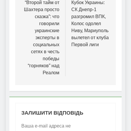
записів
“Второй тайм от
Кубок Украины:
Шахтера просто
СК Днепр-1
сказка”: что
разгромил ВПК,
говорили
Колос одолел
украинские
Ниву, Мариуполь
эксперты в
вылетел от клуба
социальных
Первой лиги
сетях в честь
победы
“горняков” над
Реалом
ЗАЛИШИТИ ВІДПОВІДЬ
Ваша e-mail адреса не