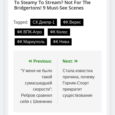
Tagged:
СК Днепр-1
ФК Верес
ФК ВПК-Агро
ФК Колос
ФК Мариуполь
ФК Нива
Навігація
Previous:
Next:
записів
“У меня не было
Стала известна
такой
причина, почему
сумасшедшей
Горняк-Спорт
скорости”:
прекратит
Ребров сравнил
существование
себя с Шевченко