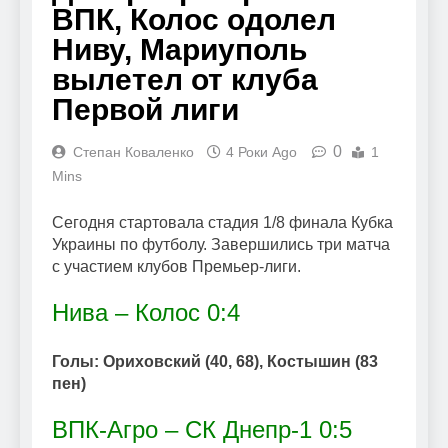
ВПК, Колос одолел
Ниву, Мариуполь
вылетел от клуба
Первой лиги
0
Степан Коваленко
4 Роки Ago
1
Mins
Сегодня стартовала стадия 1/8 финала Кубка
Украины по футболу. Завершились три матча
с участием клубов Премьер-лиги.
Нива – Колос 0:4
Голы: Ориховский (40, 68), Костышин (83
пен)
ВПК-Агро – СК Днепр-1 0:5