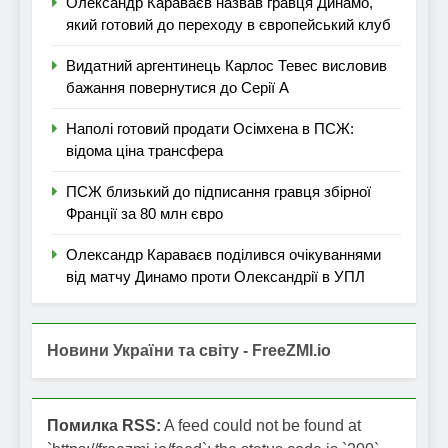
Олександр Караваєв назвав гравця Динамо,
який готовий до переходу в європейський клуб
Видатний аргентинець Карлос Тевес висловив
бажання повернутися до Серії А
Наполі готовий продати Осімхена в ПСЖ:
відома ціна трансфера
ПСЖ близький до підписання гравця збірної
Франції за 80 млн євро
Олександр Караваєв поділився очікуваннями
від матчу Динамо проти Олександрії в УПЛ
Новини України та світу - FreeZMI.io
Помилка RSS:
A feed could not be found at