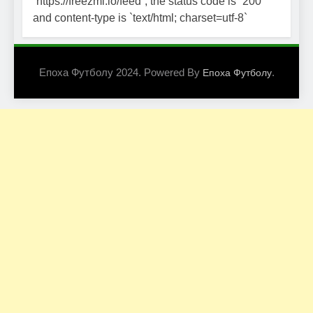
`https://freezmi.io/feed`; the status code is `200`
and content-type is `text/html; charset=utf-8`
Епоха Футболу 2024. Powered By
.
Епоха Футболу