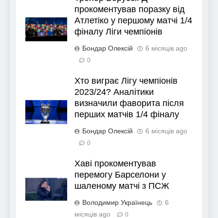
прокоментував поразку від
Атлетіко у першому матчі 1/4
фіналу Ліги чемпіонів
Бондар Олексій
6 місяців ago
0
Хто виграє Лігу чемпіонів
2023/24? Аналітики
визначили фаворита після
перших матчів 1/4 фіналу
Бондар Олексій
6 місяців ago
0
Хаві прокоментував
перемогу Барселони у
шаленому матчі з ПСЖ
Володимир Українець
6
місяців ago
0