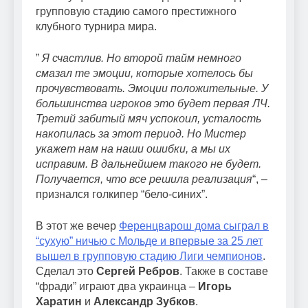
групповую стадию самого престижного
клубного турнира мира.
”
Я счастлив. Но второй тайм немного
смазал те эмоции, которые хотелось бы
прочувствовать. Эмоции положительные. У
большинства игроков это будет первая ЛЧ.
Третий забитый мяч успокоил, усталость
накопилась за этот период. Но Мистер
укажет нам на наши ошибки, а мы их
исправим. В дальнейшем такого не будет.
Получается, что все решила реализация
“, –
признался голкипер “бело-синих”.
В этот же вечер
Ференцварош дома сыграл в
“сухую” ничью с Мольде и впервые за 25 лет
вышел в групповую стадию Лиги чемпионов
.
Сделал это
Сергей Ребров
. Также в составе
“фради” играют два украинца –
Игорь
Харатин
и
Александр Зубков
.