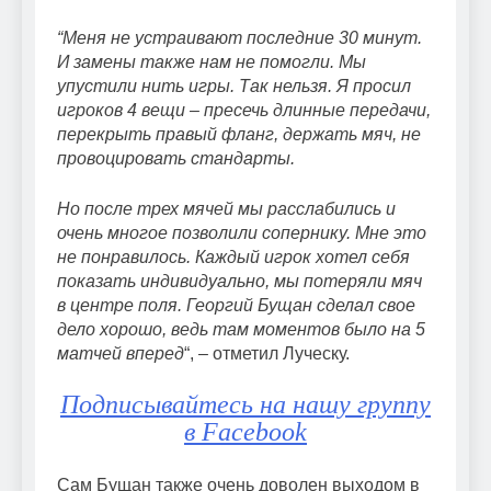
“Меня не устраивают последние 30 минут.
И замены также нам не помогли. Мы
упустили нить игры. Так нельзя. Я просил
игроков 4 вещи – пресечь длинные передачи,
перекрыть правый фланг, держать мяч, не
провоцировать стандарты.
Но после трех мячей мы расслабились и
очень многое позволили сопернику. Мне это
не понравилось. Каждый игрок хотел себя
показать индивидуально, мы потеряли мяч
в центре поля. Георгий Бущан сделал свое
дело хорошо, ведь там моментов было на 5
матчей вперед
“, – отметил Луческу.
Подписывайтесь на нашу группу
в Facebook
Cам Бущан также очень доволен выходом в