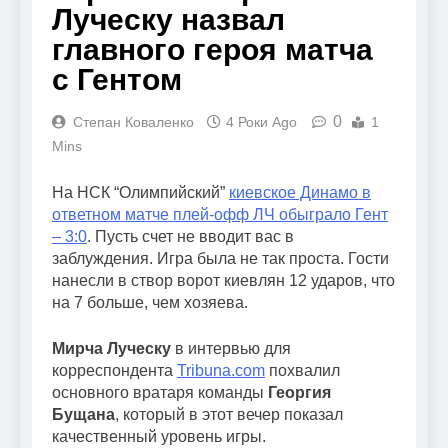
Луческу назвал
главного героя матча
с Гентом
0
Степан Коваленко
4 Роки Ago
1
Mins
На НСК “Олимпийский”
киевское Динамо в
ответном матче плей-офф ЛЧ обыграло Гент
– 3:0
. Пусть счет не вводит вас в
заблуждения. Игра была не так проста. Гости
нанесли в створ ворот киевлян 12 ударов, что
на 7 больше, чем хозяева.
Мирча Луческу
в интервью для
корреспондента
Tribuna.com
похвалил
основного вратаря команды
Георгия
Бущана
, который в этот вечер показал
качественный уровень игры.