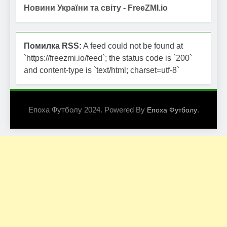
Новини України та світу - FreeZMI.io
Помилка RSS:
A feed could not be found at
`https://freezmi.io/feed`; the status code is `200`
and content-type is `text/html; charset=utf-8`
Епоха Футболу 2024. Powered By
.
Епоха Футболу