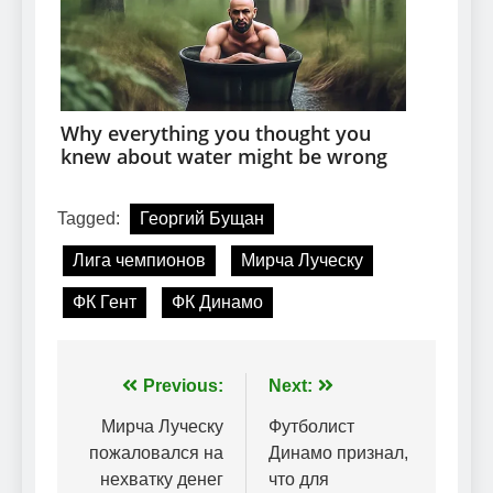
Tagged:
Георгий Бущан
Лига чемпионов
Мирча Луческу
ФК Гент
ФК Динамо
Навігація
Previous:
Next:
записів
Мирча Луческу
Футболист
пожаловался на
Динамо признал,
нехватку денег
что для