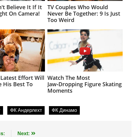
у
ФК Андерлехт
ФК Динамо
s:
Next: