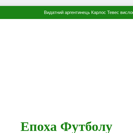
Видатний аргентинець Карлос Тевес висло
Наполі готовий продати Осі
ПСЖ близький до підписання гр
Олександр Караваєв назвав гравця Динамо, який готов
Видатний аргентинець Карлос Тевес висло
Наполі готовий продати Осі
ПСЖ близький до підписання гр
Епоха Футболу