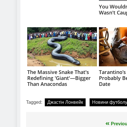
Tagged:
Джастін Лонвейк
Новини футбол
Навігація
Previou