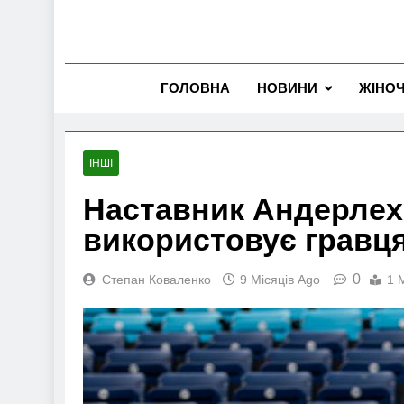
ГОЛОВНА
НОВИНИ
ЖІНО
ІНШІ
Наставник Андерлех
використовує гравц
0
Степан Коваленко
9 Місяців Ago
1 