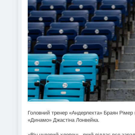
Головний тренер «Андерлехта» Браян Рімер 
«Динамо» Джастіна Лонвейка.
«Він чудовий хлопець, який віддає все зарад