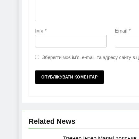
Ім'я
*
Email
*
Зберегти моє ім'я, e-mail, та адресу сайту в
Related News
Тренер Інтер Маямі пояснив