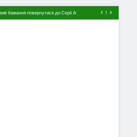
вив бажання повернутися до Серії А
мхена в ПСЖ: відома ціна трансфера
авця збірної Франції за 80 млн євро
ий до переходу в європейський клуб
вив бажання повернутися до Серії А
мхена в ПСЖ: відома ціна трансфера
авця збірної Франції за 80 млн євро