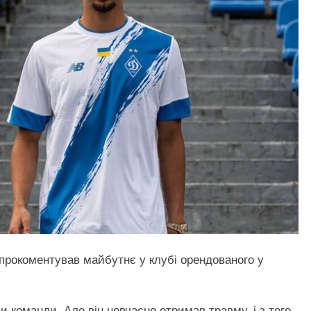
прокоментував майбутнє у клубі орендованого у
и команди. Але він невчасно отримав травму, і з того