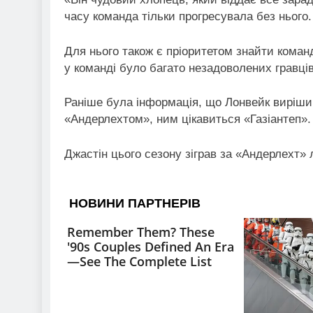
часу команда тільки прогресувала без нього.
Для нього також є пріоритетом знайти команд
у команді було багато незадоволених гравців
Раніше була інформація, що Лонвейк вирішив
«Андерлехтом», ним цікавиться «Газіантеп».
Джастін цього сезону зіграв за «Андерлехт»