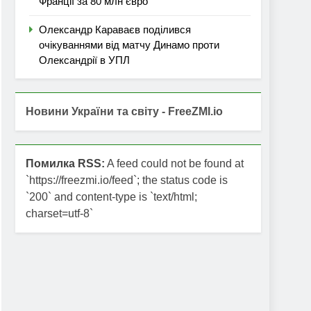
Франції за 80 млн євро
Олександр Караваєв поділився
очікуваннями від матчу Динамо проти
Олександрії в УПЛ
Новини України та світу - FreeZMI.io
Помилка RSS:
A feed could not be found at
`https://freezmi.io/feed`; the status code is
`200` and content-type is `text/html;
charset=utf-8`