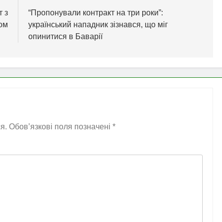
т з
“Пропонували контракт на три роки”:
ом
український нападник зізнався, що міг
опинитися в Баварії
я.
Обов’язкові поля позначені
*