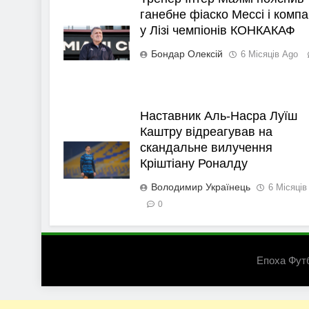
ганебне фіаско Мессі і компа
у Лізі чемпіонів КОНКАКАФ
Бондар Олексій
6 Місяців Ago
Наставник Аль-Насра Луїш
Каштру відреагував на
скандальне вилучення
Кріштіану Роналду
Володимир Українець
6 Місяців
0
Епоха Фут