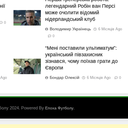
нії
легендарний Робін ван Персі
може очолити відомий
нідерландський клуб
0
Володимир Українець
6 Місяців Ago
0
“Мені поставили ультиматум”:
український півзахисник
зізнався, чому поїхав грати до
Європи
Бондар Олексій
 Ago
6 Місяців Ago
0
болу 2024. Powered By
.
Епоха Футболу