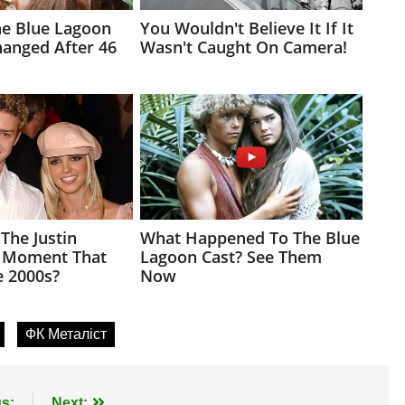
ФК Металіст
s:
Next: