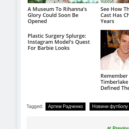
Tagged:
Артем Радченко
Новини футболу
Previou