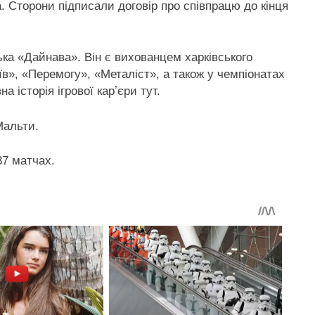
. Сторони підписали договір про співпрацю до кінця
а «Дайнава». Він є вихованцем харківського
в», «Перемогу», «Металіст», а також у чемпіонатах
а історія ігрової карʼєри тут.
Мальти.
37 матчах.