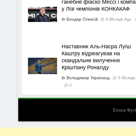
ганебне фіаско Мессі і компа
у Лізі чемпіонів КОНКАКАФ
Бондар Олексій
6 Місяців Ago
Наставник Аль-Насра Луїш
Каштру відреагував на
скандальне вилучення
Кріштіану Роналду
Володимир Українець
6 Місяців
0
Епоха Фут