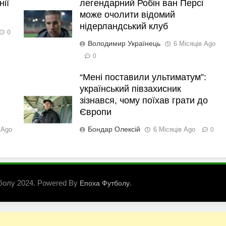
нії
легендарний Робін ван Персі
може очолити відомий
нідерландський клуб
0
Володимир Українець
6 Місяців Ago
0
“Мені поставили ультиматум”:
український півзахисник
зізнався, чому поїхав грати до
Європи
Бондар Олексій
 Ago
6 Місяців Ago
0
болу 2024. Powered By
.
Епоха Футболу