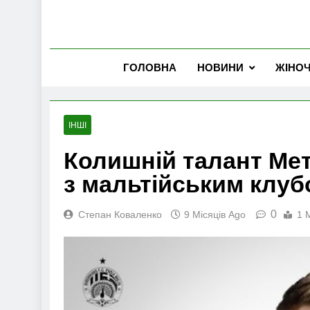
ГОЛОВНА
НОВИНИ
ЖІНО
ІНШІ
Колишній талант Мет
з мальтійським клу
0
Степан Коваленко
9 Місяців Ago
1 