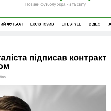
Новини футболу України та світу
ЧИЙ ФУТБОЛ
ЕКСКЛЮЗИВ
LIFESTYLE
ВІДЕО
J
аліста підписав контракт
бом
Mins