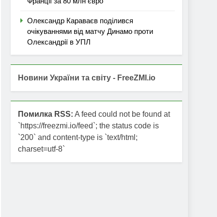
Франції за 80 млн євро
Олександр Караваєв поділився
очікуваннями від матчу Динамо проти
Олександрії в УПЛ
Новини України та світу - FreeZMI.io
Помилка RSS:
A feed could not be found at
`https://freezmi.io/feed`; the status code is
`200` and content-type is `text/html;
charset=utf-8`