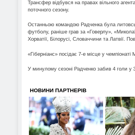
Трансфер відбувся на правах вільного агента
поточного сезону.
Останньою командою Радченка була литовськ
футболу, раніше грав за «Говерлу», «Миколаї
Хорватії, Білорусі, Словаччини та Латвії. Повн
«Гіберніанс» посідає 7-е місце у чемпіонаті 
У минулому сезоні Радченко забив 4 голи у 