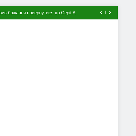
вив бажання повернутися до Серії А
мхена в ПСЖ: відома ціна трансфера
авця збірної Франції за 80 млн євро
ий до переходу в європейський клуб
вив бажання повернутися до Серії А
мхена в ПСЖ: відома ціна трансфера
авця збірної Франції за 80 млн євро