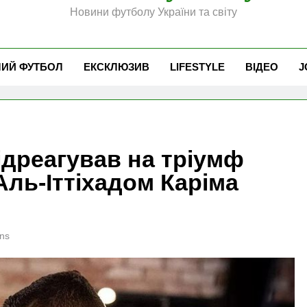
Новини футболу України та світу
ЧИЙ ФУТБОЛ
ЕКСКЛЮЗИВ
LIFESTYLE
ВІДЕО
J
ідреагував на тріумф
Аль-Іттіхадом Каріма
ns