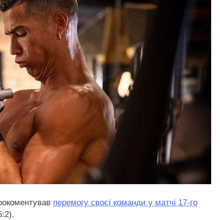
рокоментував
перемогу своєї команди у матчі 17-го
:2).