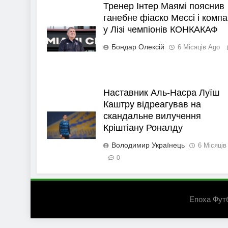
Тренер Інтер Маямі пояснив
ганебне фіаско Мессі і компа
у Лізі чемпіонів КОНКАКАФ
Бондар Олексій
6 Місяців Ago
Наставник Аль-Насра Луїш
Каштру відреагував на
скандальне вилучення
Кріштіану Роналду
Володимир Українець
6 Місяців
0
Епоха Фут