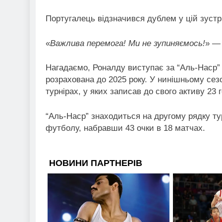
Португалець відзначився дублем у цій зустрі
«
Важлива перемога! Ми не зупиняємось!
» — 
Нагадаємо, Роналду виступає за “Аль-Наср” і
розрахована до 2025 року. У нинішньому сезо
турнірах, у яких записав до свого активу 23
“Аль-Наср” знаходиться на другому рядку тур
футболу, набравши 43 очки в 18 матчах.