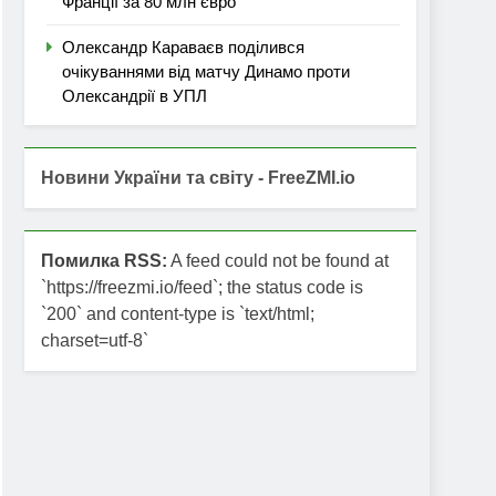
Франції за 80 млн євро
Олександр Караваєв поділився
очікуваннями від матчу Динамо проти
Олександрії в УПЛ
Новини України та світу - FreeZMI.io
Помилка RSS:
A feed could not be found at
`https://freezmi.io/feed`; the status code is
`200` and content-type is `text/html;
charset=utf-8`