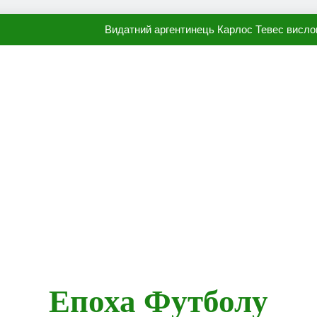
Видатний аргентинець Карлос Тевес висло
Наполі готовий продати Осі
ПСЖ близький до підписання гр
Олександр Караваєв назвав гравця Динамо, який готов
Видатний аргентинець Карлос Тевес висло
Наполі готовий продати Осі
ПСЖ близький до підписання гр
Епоха Футболу