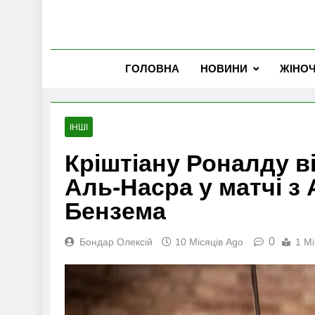
ГОЛОВНА
НОВИНИ
ЖІНО
ІНШІ
Кріштіану Роналду в
Аль-Насра у матчі з 
Бензема
0
Бондар Олексій
10 Місяців Ago
1 Mi