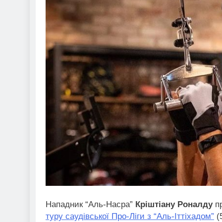
Нападник “Аль-Насра”
Кріштіану Роналду
п
туру саудівської Про-Ліги з “Аль-Іттіхадом”
(5