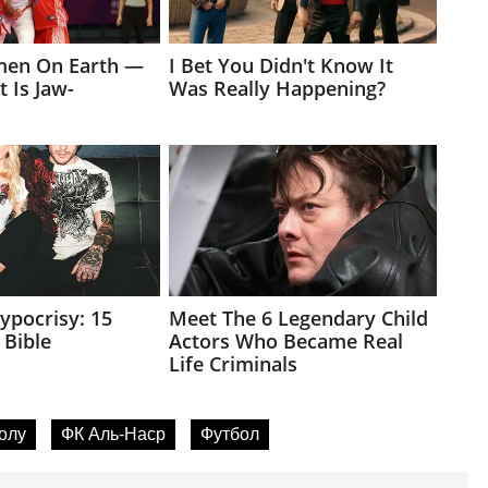
олу
ФК Аль-Наср
Футбол