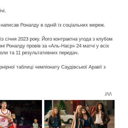
чі.
написав Роналду в одній із соціальних мереж.
з січня 2023 року. Його контрактна угода з клубом
ні Роналду провів за «Аль-Наср» 24 матчі у всіх
 голи та 11 результативних передач.
нірної таблиці чемпіонату Саудівської Аравії з