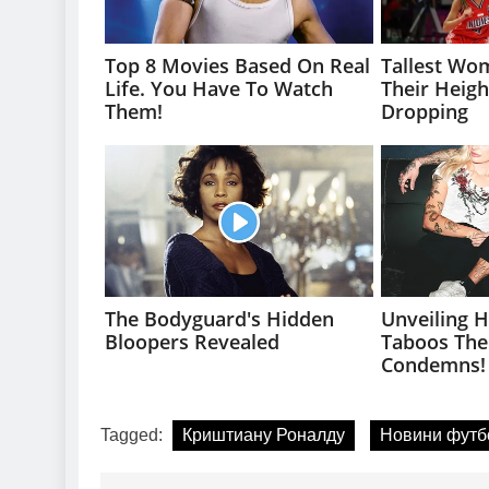
Tagged:
Криштиану Роналду
Новини футб