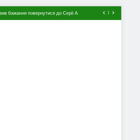
вив бажання повернутися до Серії А
мхена в ПСЖ: відома ціна трансфера
авця збірної Франції за 80 млн євро
ий до переходу в європейський клуб
вив бажання повернутися до Серії А
мхена в ПСЖ: відома ціна трансфера
авця збірної Франції за 80 млн євро