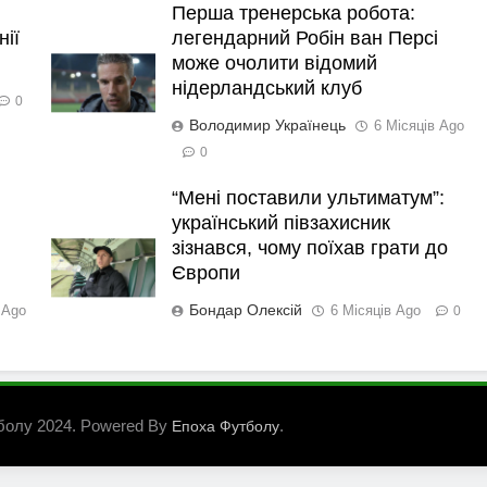
Перша тренерська робота:
нії
легендарний Робін ван Персі
може очолити відомий
нідерландський клуб
0
Володимир Українець
6 Місяців Ago
0
“Мені поставили ультиматум”:
український півзахисник
зізнався, чому поїхав грати до
Європи
Бондар Олексій
 Ago
6 Місяців Ago
0
болу 2024. Powered By
.
Епоха Футболу