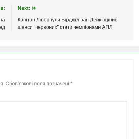
s:
Next:
на
Капітан Ліверпуля Вірджіл ван Дейк оцінив
ед
шанси “червоних” стати чемпіонами АПЛ
я.
Обов’язкові поля позначені
*