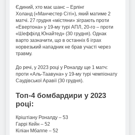
Єдиний, хто має шанс – Ерлінг
Холанд («Манчестер Сіті»), який матиме 2
матчі. 27 грудня «містяни» зіграють проти
«Евертона» у 19-му турі АПЛ, 20-го – проти
«Шеффілд Юнайтед» (30 грудня). Однак
варто зазначити, що в останніх 6 іграх
норвезький нападник не брав участі через
травму.
До речі, у 2023 році у Роналду ще 1 матч:
проти «Аль-Таавуна» у 19-му турі чемпіонату
Саудівської Аравії (30 грудня).
Топ-4 бомбардири у 2023
році:
Кріштіану Роналду – 53
Гаррі Кейн – 52
Кіліан Мбаппе – 52