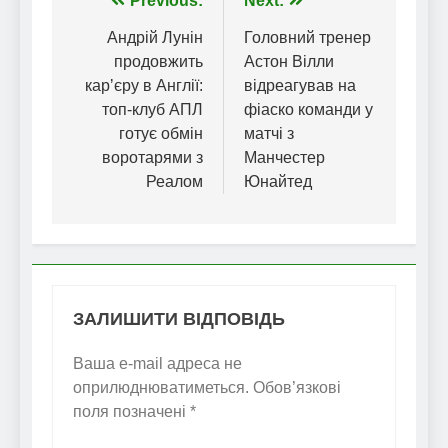
Навігація
Previous:
Next:
записів
Андрій Лунін
Головний тренер
продовжить
Астон Вілли
карʼєру в Англії:
відреагував на
топ-клуб АПЛ
фіаско команди у
готує обмін
матчі з
воротарями з
Манчестер
Реалом
Юнайтед
ЗАЛИШИТИ ВІДПОВІДЬ
Ваша e-mail адреса не
оприлюднюватиметься.
Обов’язкові
поля позначені
*