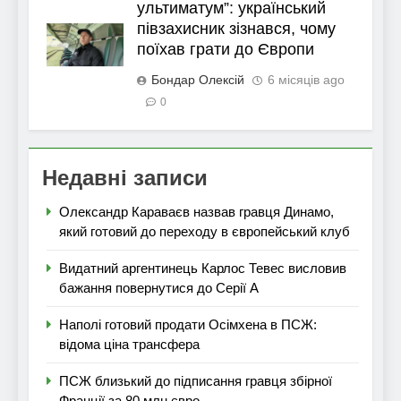
ультиматум”: український
півзахисник зізнався, чому
поїхав грати до Європи
Бондар Олексій
6 місяців ago
0
Недавні записи
Олександр Караваєв назвав гравця Динамо,
який готовий до переходу в європейський клуб
Видатний аргентинець Карлос Тевес висловив
бажання повернутися до Серії А
Наполі готовий продати Осімхена в ПСЖ:
відома ціна трансфера
ПСЖ близький до підписання гравця збірної
Франції за 80 млн євро