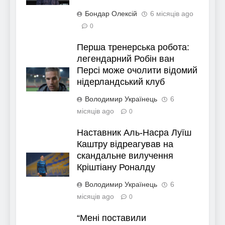
Бондар Олексій
6 місяців ago
0
Перша тренерська робота:
легендарний Робін ван
Персі може очолити відомий
нідерландський клуб
Володимир Українець
6
місяців ago
0
Наставник Аль-Насра Луїш
Каштру відреагував на
скандальне вилучення
Кріштіану Роналду
Володимир Українець
6
місяців ago
0
“Мені поставили