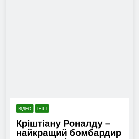
ВІДЕО
ІНШІ
Кріштіану Роналду –
найкращий бомбардир