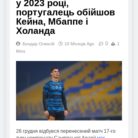
у 2023 році,
португалець обійшов
Кейна, Мбаппе і
Холанда
0
Бондар Олексій
10 Місяців Ago
1
Mins
26 грудня відбувся перенесений матч 17-го
туру чемпіонату Саудівської Аравії
між