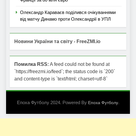
Олександр Караваєв поділився очікуваннями
від матчу Динамо проти Олександрії в УПЛ
Новини України та світу - FreeZMI.io
Помилка RSS:
A feed could not be found at
`https://freezmi.io/feed`; the status code is `200`
and content-type is `text/html; charset=utf-8`
Епоха Футболу 2024. Powered By
.
Епоха Футболу