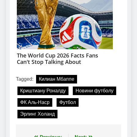
Tagged:
Килиан Мбаппе
Криштиану Роналду
Новини футболу
ФК Аль-Наср
Футбол
Эрлинг Холанд