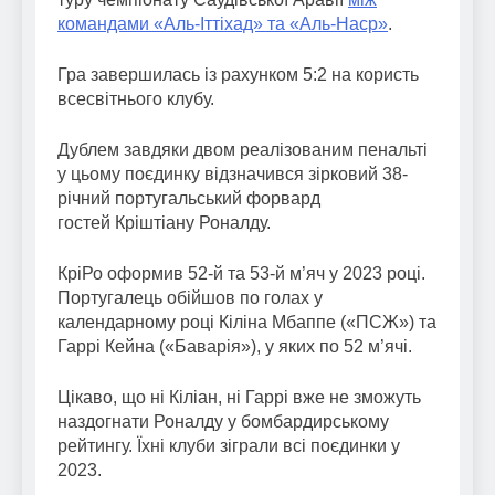
командами «Аль-Іттіхад» та «Аль-Наср»
.
Гра завершилась із рахунком 5:2 на користь
всесвітнього клубу.
Дублем завдяки двом реалізованим пенальті
у цьому поєдинку відзначився зірковий 38-
річний португальський форвард
гостей Кріштіану Роналду.
КріРо оформив 52-й та 53-й м’яч у 2023 році.
Португалець обійшов по голах у
календарному році Кіліна Мбаппе («ПСЖ») та
Гаррі Кейна («Баварія»), у яких по 52 м’ячі.
Цікаво, що ні Кіліан, ні Гаррі вже не зможуть
наздогнати Роналду у бомбардирському
рейтингу. Їхні клуби зіграли всі поєдинки у
2023.