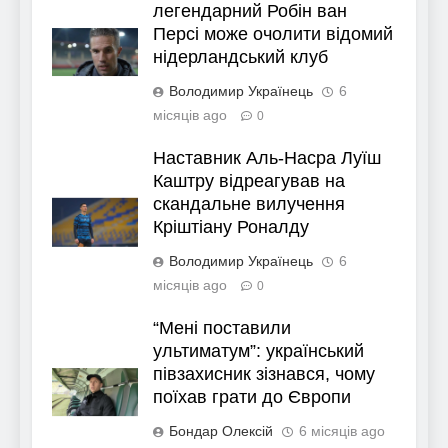
легендарний Робін ван
Персі може очолити відомий
нідерландський клуб
Володимир Українець
6
місяців ago
0
Наставник Аль-Насра Луїш
Каштру відреагував на
скандальне вилучення
Кріштіану Роналду
Володимир Українець
6
місяців ago
0
“Мені поставили
ультиматум”: український
півзахисник зізнався, чому
поїхав грати до Європи
Бондар Олексій
6 місяців ago