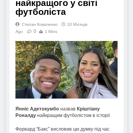
найкращого у світі
футболіста
Степан Коваленко
10 Місяців
0
Ago
1 Mins
Янніс Адетокумбо
назвав
Кріштіану
Роналду
найкращим футболістом в історії
Форвард “Бакс” висловив цю думку під час