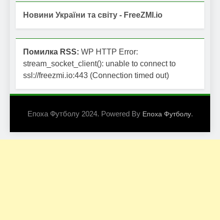
Новини України та світу - FreeZMI.io
Помилка RSS:
WP HTTP Error:
stream_socket_client(): unable to connect to
ssl://freezmi.io:443 (Connection timed out)
Епоха Футболу 2024. Powered By
.
Епоха Футболу