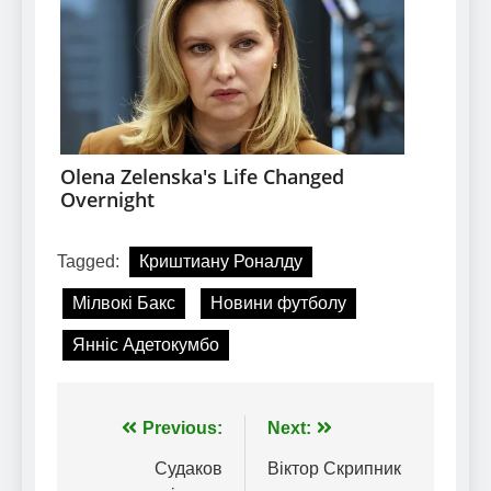
Tagged:
Криштиану Роналду
Мілвокі Бакс
Новини футболу
Янніс Адетокумбо
Навігація
Previous:
Next:
записів
Судаков
Віктор Скрипник