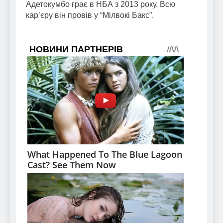
Адетокумбо грає в НБА з 2013 року. Всю
кар’єру він провів у “Мілвокі Бакс”.