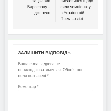
зацікавив
висловився щодо
Барселону –
сили чемпіонату
джерело
в Українській
Прем’єр-лізі
ЗАЛИШИТИ ВІДПОВІДЬ
Ваша e-mail адреса не
оприлюднюватиметься.
Обов’язкові
поля позначені
*
Коментар
*