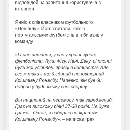
відповідей на запитання користувачів в
інтернеті.
Янніс є співвласником футбольного
«Нешвілу». Його спитали, кого з
португальських футболістів він би взяв у
команду.
«
Гарне питання, у вас у країні чудові
футболісти. Луїш Фігу, Нані, Деку, ці хлопці
були мої улюблені гравці в дитинстві. Але
все ж таки є ще й єдиний і неповторний
Кріштіану Роналду. Напевно, він був би
добрий у будь-якому виді спорту.
Він націлений на перемогу, так заряджений.
Грає на високому рівні 37-38 років. Це дуже
вражає. Отже, я вибираю найкращим
Кріштіану Роналду
», – написав грек.