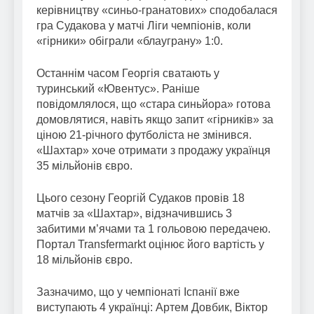
керівництву «синьо-гранатових» сподобалася
гра Судакова у матчі Ліги чемпіонів, коли
«гірники» обіграли «блауграну» 1:0.
Останнім часом Георгія сватають у
туринський «Ювентус». Раніше
повідомлялося, що «стара синьйора» готова
домовлятися, навіть якщо запит «гірників» за
ціною 21-річного футболіста не змінився.
«Шахтар» хоче отримати з продажу українця
35 мільйонів євро.
Цього сезону Георгій Судаков провів 18
матчів за «Шахтар», відзначившись 3
забитими м’ячами та 1 гольовою передачею.
Портал Transfermarkt оцінює його вартість у
18 мільйонів євро.
Зазначимо, що у чемпіонаті Іспанії вже
виступають 4 українці: Артем Довбик, Віктор