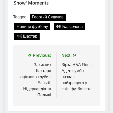
Tagged:
Георгий Судаков
Новини футболу
ФК Барселона
ФК Шахтар
Навігація
Previous:
Next:
записів
Захисник
Зірка НБА Янніс
Шахтаря
Адетокумбо
зацікавив клуби з
назвав
Бельгії,
найкращого у
Нідерландів та
світі футболіста
Польщі