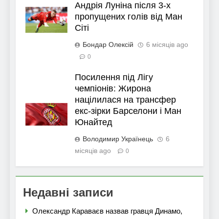
Андрія Луніна після 3-х
пропущених голів від Ман
Сіті
Бондар Олексій
6 місяців ago
0
Посилення під Лігу
чемпіонів: Жирона
націлилася на трансфер
екс-зірки Барселони і Ман
Юнайтед
Володимир Українець
6
місяців ago
0
Недавні записи
Олександр Караваєв назвав гравця Динамо,