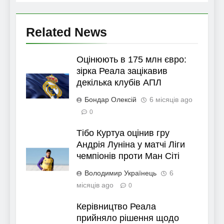
Related News
Оцінюють в 175 млн євро:
зірка Реала зацікавив
декілька клубів АПЛ
Бондар Олексій
6 місяців ago
0
Тібо Куртуа оцінив гру
Андрія Луніна у матчі Ліги
чемпіонів проти Ман Сіті
Володимир Українець
6
місяців ago
0
Керівництво Реала
прийняло рішення щодо