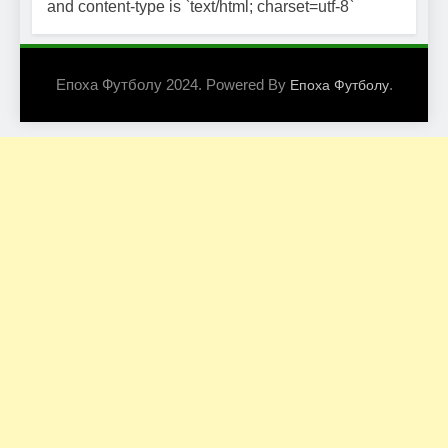
and content-type is `text/html; charset=utf-8`
Епоха Футболу 2024. Powered By
.
Епоха Футболу