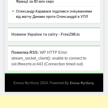
Франції за 80 млн євро
Олександр Караваєв поділився очікуваннями
від матчу Динамо проти Олександрії в УПЛ
Новини України та світу - FreeZMI.io
Помилка RSS:
WP HTTP Error:
stream_socket_client(): unable to connect to
ssl://freezmi.io:443 (Connection timed out)
Епоха Футболу 2024. Powered By
.
Епоха Футболу