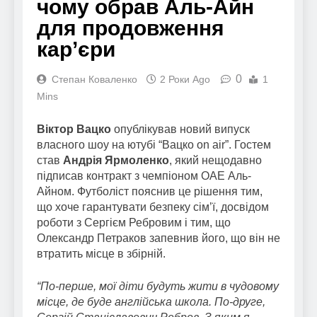
чому обрав Аль-Айн
для продовження
кар’єри
0
Степан Коваленко
2 Роки Ago
1
Mins
Віктор Вацко
опублікував новий випуск
власного шоу на ютубі “Вацко on air”. Гостем
став
Андрія Ярмоленко
, який нещодавно
підписав контракт з чемпіоном ОАЕ Аль-
Айном. Футболіст пояснив це рішення тим,
що хоче гарантувати безпеку сім’ї, досвідом
роботи з Сергієм Ребровим і тим, що
Олександр Петраков запевнив його, що він не
втратить місце в збірній.
“По-перше, мої діти будуть жити в чудовому
місце, де буде англійська школа. По-друге,