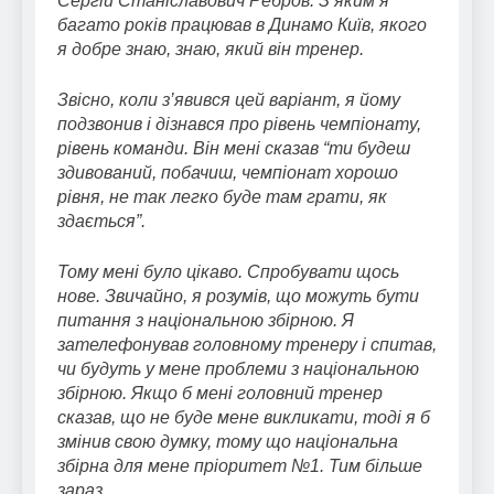
Сергій Станіславович Ребров. З яким я
багато років працював в Динамо Київ, якого
я добре знаю, знаю, який він тренер.
Звісно, коли з’явився цей варіант, я йому
подзвонив і дізнався про рівень чемпіонату,
рівень команди. Він мені сказав “ти будеш
здивований, побачиш, чемпіонат хорошо
рівня, не так легко буде там грати, як
здається”.
Тому мені було цікаво. Спробувати щось
нове. Звичайно, я розумів, що можуть бути
питання з національною збірною. Я
зателефонував головному тренеру і спитав,
чи будуть у мене проблеми з національною
збірною. Якщо б мені головний тренер
сказав, що не буде мене викликати, тоді я б
змінив свою думку, тому що національна
збірна для мене пріоритет №1. Тим більше
зараз.