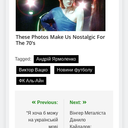
Tagged:
Андрій Ярмоленко
Виктор Вацко
Новини футболу
ФК Аль-Айн
Навігація
Previous:
Next:
записів
“Я хоча б можу
Вінгер Металіста
на українській
Данило
мові
Кайдалов: