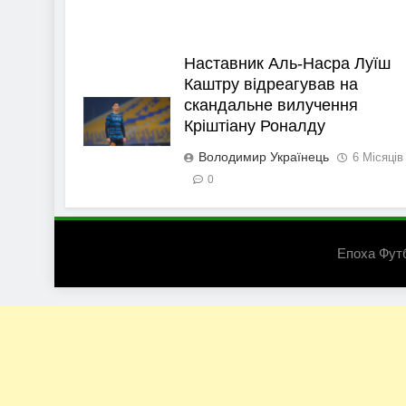
Наставник Аль-Насра Луїш
Каштру відреагував на
скандальне вилучення
Кріштіану Роналду
Володимир Українець
6 Місяців
0
Епоха Фут