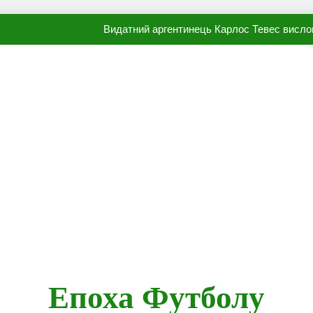
Видатний аргентинець Карлос Тевес висло
Наполі готовий продати Осі
ПСЖ близький до підписання гр
Олександр Караваєв назвав гравця Динамо, який готов
Видатний аргентинець Карлос Тевес висло
Наполі готовий продати Осі
ПСЖ близький до підписання гр
Епоха Футболу