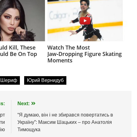
 Шериф
Юрий Вернидуб
s:
Next:
рт
“Я думаю, він і не збирався повертатись в
ути
Україну”: Максим Шацьких – про Анатолія
ію
Тимощука