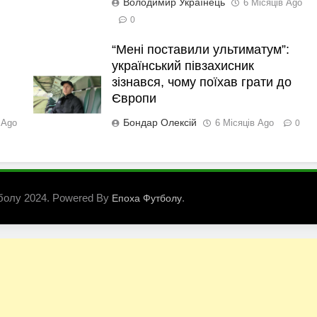
Володимир Українець
6 Місяців Ago
0
“Мені поставили ультиматум”:
український півзахисник
зізнався, чому поїхав грати до
Європи
Бондар Олексій
 Ago
6 Місяців Ago
0
болу 2024. Powered By
.
Епоха Футболу