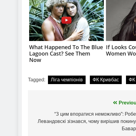
Tagged:
Ліга чемпіонів
ФК Кривбас
ФК
Навігація
Previou
записів
“З цим впоратися неможливо”: Робе
Левандовскі зізнався, чому вирішив покин
Бавар