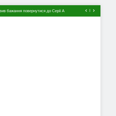
вив бажання повернутися до Серії А
мхена в ПСЖ: відома ціна трансфера
авця збірної Франції за 80 млн євро
ий до переходу в європейський клуб
вив бажання повернутися до Серії А
мхена в ПСЖ: відома ціна трансфера
авця збірної Франції за 80 млн євро