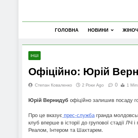
ГОЛОВНА
НОВИНИ
ЖІНО
ІНШІ
Офіційно: Юрій Вер
0
Степан Коваленко
2 Роки Ago
1 Min
Юрій Вернидуб
офіційно залишив посаду го
Про це вказує
прес-служба
гранда молдовськ
клуб вперше в історії до групової стадії ЛЧ і
Реалом, Інтером та Шахтарем.