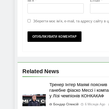
Ім'я
*
Email
*
Зберегти моє ім'я, e-mail, та адресу сайту в
Related News
Тренер Інтер Маямі пояснив
ганебне фіаско Мессі і компа
у Лізі чемпіонів КОНКАКАФ
Бондар Олексій
6 Місяців Ago