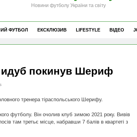
Новини футболу України та світу
ЧИЙ ФУТБОЛ
ЕКСКЛЮЗИВ
LIFESTYLE
ВІДЕО
J
нидуб покинув Шериф
s
ловного тренера тіраспольського Шерифу.
ого футболу. Він очолив клуб зимою 2021 року. Вивів
 посів там третьє місце, набравши 7 балів в квартеті з