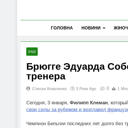
ГОЛОВНА
НОВИНИ
ЖІНО
ІНШІ
Брюгге Эдуарда Соб
тренера
0
Степан Коваленко
3 Роки Ago
1 Min
Сегодня, 3 января,
Филипп Клеман
, которы
свои силы за рубежом и возглавил француз
Чемпион Бельгии последних лет долго без т