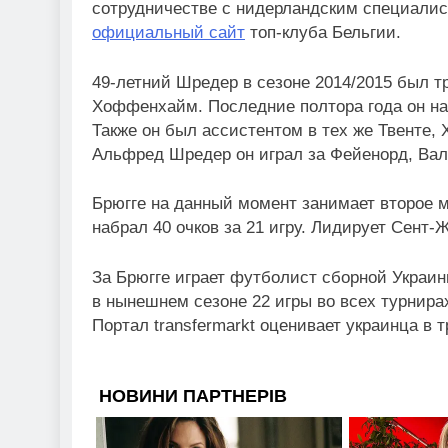
сотрудничестве с нидерландским специали
официальный сайт
топ-клуба Бельгии.
49-летний Шредер в сезоне 2014/2015 был тр
Хоффенхайм. Последние полтора года он н
Также он был ассистентом в тех же Твенте,
Альфред Шредер он играл за Фейенорд, Валв
Брюгге на данный момент занимает второе 
набрал 40 очков за 21 игру. Лидирует Сент
За Брюгге играет футболист сборной Украи
в нынешнем сезоне 22 игры во всех турнирах
Портал transfermarkt оценивает украинца в 