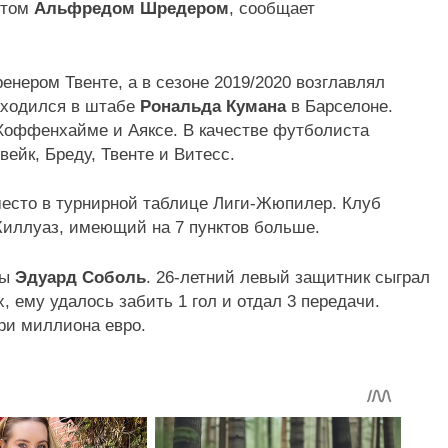
стом
Альфредом Шредером
, сообщает
енером Твенте, а в сезоне 2019/2020 возглавлял
аходился в штабе
Рональда Кумана
в Барселоне.
 Хоффенхайме и Аяксе. В качестве футболиста
ейк, Бреду, Твенте и Витесс.
место в турнирной таблице Лиги-Жюпилер. Клуб
-Жиллуаз, имеющий на 7 пунктов больше.
ны
Эдуард Соболь
. 26-летний левый защитник сыграл
, ему удалось забить 1 гол и отдал 3 передачи.
три миллиона евро.