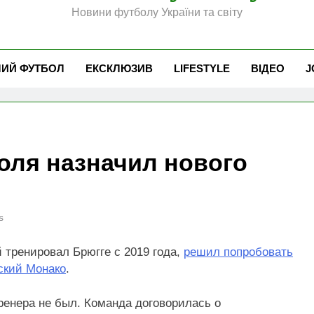
Новини футболу України та світу
ЧИЙ ФУТБОЛ
ЕКСКЛЮЗИВ
LIFESTYLE
ВІДЕО
J
оля назначил нового
s
й тренировал Брюгге с 2019 года,
решил попробовать
ский Монако
.
ренера не был. Команда договорилась о