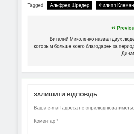
Tagged:
Альфред Шредер
Филипп Клеман
Навігація
Previou
записів
Виталий Миколенко назвал двух люде
которым больше всего благодарен за период
Дина
ЗАЛИШИТИ ВІДПОВІДЬ
Ваша e-mail адреса не оприлюднюватиметьс
Коментар
*