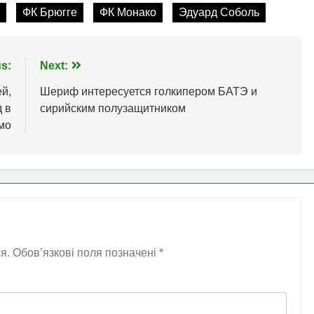
ФК Брюгге
ФК Монако
Эдуард Соболь
s:
Next:
й,
Шериф интересуется голкипером БАТЭ и
 в
сирийским полузащитником
мо
я.
Обов’язкові поля позначені
*