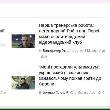
Перша тренерська робота:
нії
легендарний Робін ван Персі
може очолити відомий
нідерландський клуб
0
Володимир Українець
6 Місяців Ago
0
“Мені поставили ультиматум”:
український півзахисник
зізнався, чому поїхав грати до
Європи
Бондар Олексій
 Ago
6 Місяців Ago
0