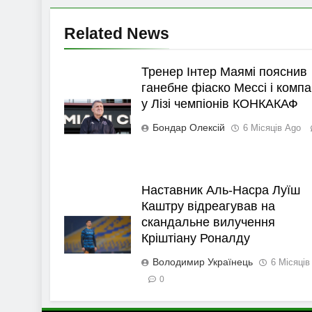
Related News
Тренер Інтер Маямі пояснив
ганебне фіаско Мессі і компа
у Лізі чемпіонів КОНКАКАФ
Бондар Олексій
6 Місяців Ago
Наставник Аль-Насра Луїш
Каштру відреагував на
скандальне вилучення
Кріштіану Роналду
Володимир Українець
6 Місяців
0