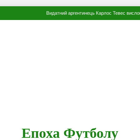
Видатний аргентинець Карлос Тевес висло
Наполі готовий продати Осі
ПСЖ близький до підписання гр
Олександр Караваєв назвав гравця Динамо, який готов
Видатний аргентинець Карлос Тевес висло
Наполі готовий продати Осі
ПСЖ близький до підписання гр
Епоха Футболу