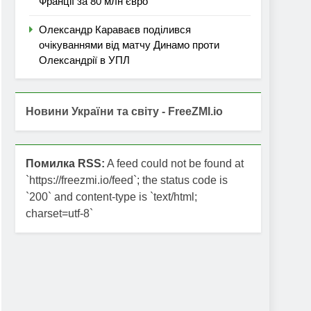
Франції за 80 млн євро
Олександр Караваєв поділився
очікуваннями від матчу Динамо проти
Олександрії в УПЛ
Новини України та світу - FreeZMI.io
Помилка RSS:
A feed could not be found at
`https://freezmi.io/feed`; the status code is
`200` and content-type is `text/html;
charset=utf-8`