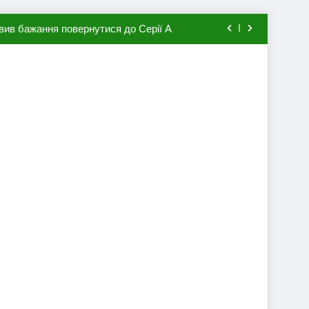
вив бажання повернутися до Серії А
мхена в ПСЖ: відома ціна трансфера
авця збірної Франції за 80 млн євро
ий до переходу в європейський клуб
вив бажання повернутися до Серії А
мхена в ПСЖ: відома ціна трансфера
авця збірної Франції за 80 млн євро