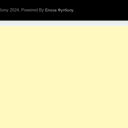
болу 2024. Powered By
.
Епоха Футболу