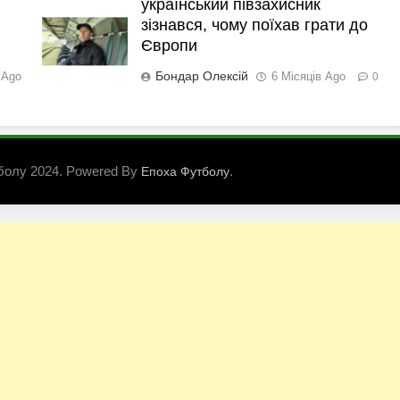
український півзахисник
зізнався, чому поїхав грати до
Європи
Бондар Олексій
 Ago
6 Місяців Ago
0
болу 2024. Powered By
.
Епоха Футболу