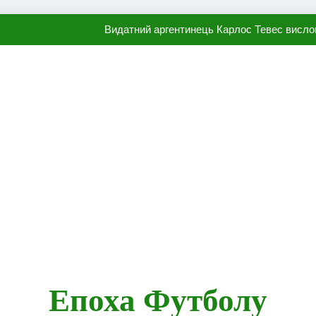
Видатний аргентинець Карлос Тевес висло
Наполі готовий продати Осі
ПСЖ близький до підписання гр
Олександр Караваєв назвав гравця Динамо, який готов
Видатний аргентинець Карлос Тевес висло
Наполі готовий продати Осі
ПСЖ близький до підписання гр
Епоха Футболу