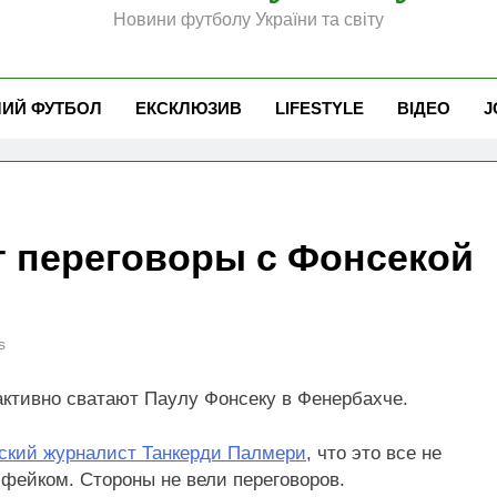
Новини футболу України та світу
ЧИЙ ФУТБОЛ
ЕКСКЛЮЗИВ
LIFESTYLE
ВІДЕО
J
т переговоры с Фонсекой
s
активно сватают Паулу Фонсеку в Фенербахче.
нский журналист Танкерди Палмери
, что это все не
 фейком. Стороны не вели переговоров.