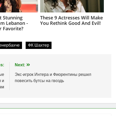
енербахче
ФК Шахтер
s:
Next:
ые
Экс-игрок Интера и Фиорентины решил
 и
повесить бутсы на гвоздь
ам