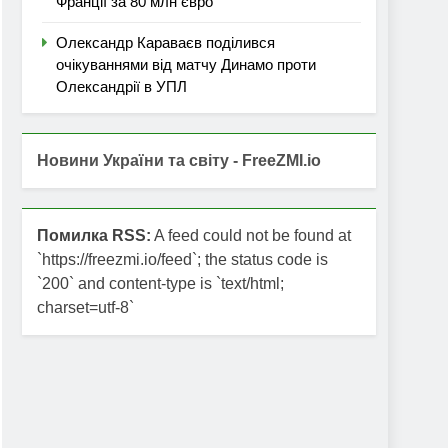
Франції за 80 млн євро
Олександр Караваєв поділився
очікуваннями від матчу Динамо проти
Олександрії в УПЛ
Новини України та світу - FreeZMI.io
Помилка RSS:
A feed could not be found at
`https://freezmi.io/feed`; the status code is
`200` and content-type is `text/html;
charset=utf-8`