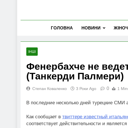
ГОЛОВНА
НОВИНИ
ЖІНО
ІНШІ
Фенербахче не веде
(Танкерди Палмери)
0
Степан Коваленко
3 Роки Ago
1 Min
В последние несколько дней турецкие СМИ 
Как сообщает в
твиттере известный италья
соответствует действительности и является