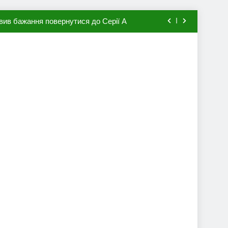
вив бажання повернутися до Серії А
мхена в ПСЖ: відома ціна трансфера
авця збірної Франції за 80 млн євро
ий до переходу в європейський клуб
вив бажання повернутися до Серії А
мхена в ПСЖ: відома ціна трансфера
авця збірної Франції за 80 млн євро