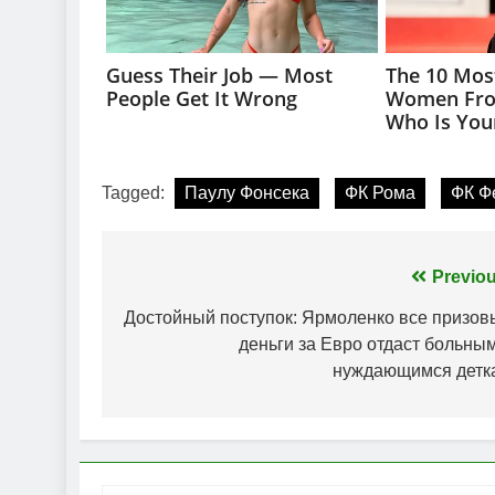
Tagged:
Паулу Фонсека
ФК Рома
ФК Ф
Навігація
Previou
записів
Достойный поступок: Ярмоленко все призов
деньги за Евро отдаст больным
нуждающимся детк