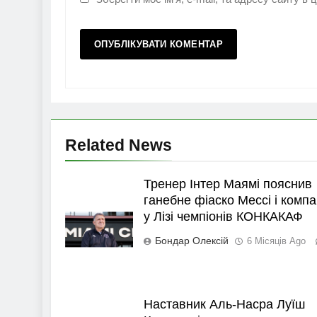
Related News
Тренер Інтер Маямі пояснив
ганебне фіаско Мессі і компа
у Лізі чемпіонів КОНКАКАФ
Бондар Олексій
6 Місяців Ago
Наставник Аль-Насра Луїш