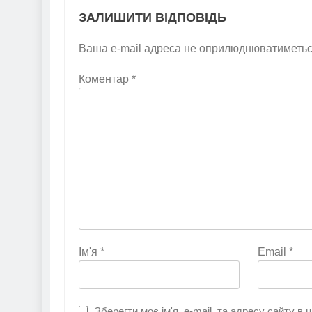
ЗАЛИШИТИ ВІДПОВІДЬ
Ваша e-mail адреса не оприлюднюватиметьс
Коментар
*
Ім'я
*
Email
*
Зберегти моє ім'я, e-mail, та адресу сайту в