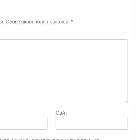
я.
Обов’язкові поля позначені
*
Сайт
 цьому браузері для моїх подальших коментарів.