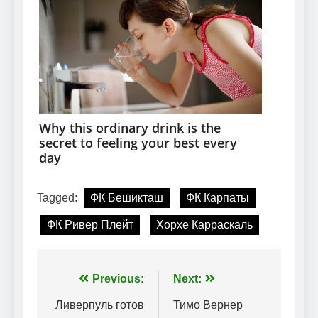
Tagged:
ФК Бешикташ
ФК Карпаты
ФК Ривер Плейт
Хорхе Карраскаль
Навігація
Previous:
Next:
записів
Ливерпуль готов
Тимо Вернер