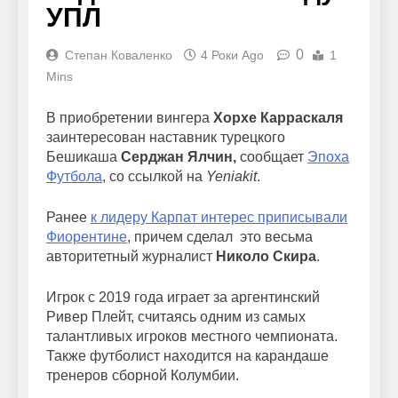
УПЛ
0
Степан Коваленко
4 Роки Ago
1
Mins
В приобретении вингера
Хорхе Карраскаля
заинтересован наставник турецкого
Бешикаша
Серджан Ялчин,
сообщает
Эпоха
Футбола
, со ссылкой на
Yeniakit
.
Ранее
к лидеру Карпат интерес приписывали
Фиорентине
, причем сделал это весьма
авторитетный журналист
Николо Скира
.
Игрок с 2019 года играет за аргентинский
Ривер Плейт, считаясь одним из самых
талантливых игроков местного чемпионата.
Также футболист находится на карандаше
тренеров сборной Колумбии.