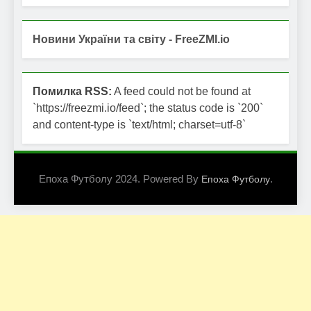
Новини України та світу - FreeZMI.io
Помилка RSS:
A feed could not be found at
`https://freezmi.io/feed`; the status code is `200`
and content-type is `text/html; charset=utf-8`
Епоха Футболу 2024. Powered By
.
Епоха Футболу