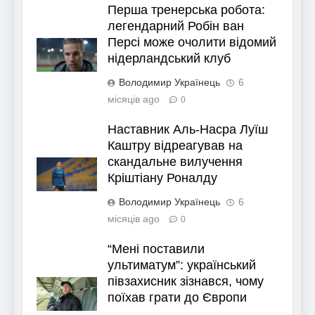
Перша тренерська робота:
легендарний Робін ван
Персі може очолити відомий
нідерландський клуб
Володимир Українець
6
місяців ago
0
Наставник Аль-Насра Луїш
Каштру відреагував на
скандальне вилучення
Кріштіану Роналду
Володимир Українець
6
місяців ago
0
“Мені поставили
ультиматум”: український
півзахисник зізнався, чому
поїхав грати до Європи