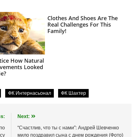
ФК Интернасьонал
ФК Шахтер
s:
Next:
по
“Счастлив, что ты с нами”: Андрей Шевченко
су
мило поздравил сына с днем рождения (Фото)