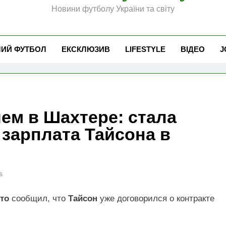
Новини футболу України та світу
ЧИЙ ФУТБОЛ
ЕКСКЛЮЗИВ
LIFESTYLE
ВІДЕО
J
чем в Шахтере: стала
 зарплата Тайсона в
s
то
сообщил, что
Тайсон
уже договорился о контракте