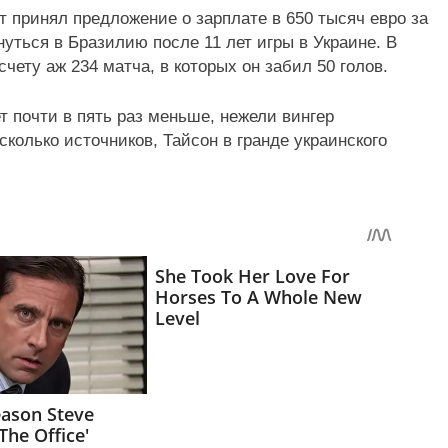
т принял предложение о зарплате в 650 тысяч евро за
уться в Бразилию после 11 лет игры в Украине. В
чету аж 234 матча, в которых он забил 50 голов.
ет почти в пять раз меньше, нежели вингер
колько источников, Тайсон в гранде украинского
.