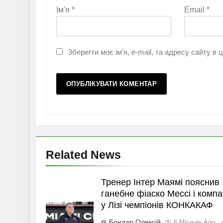
Ім'я
*
Email
*
Зберегти моє ім'я, e-mail, та адресу сайту в
Related News
Тренер Інтер Маямі пояснив
ганебне фіаско Мессі і компа
у Лізі чемпіонів КОНКАКАФ
Бондар Олексій
6 Місяців Ago