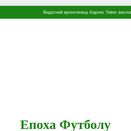
Видатний аргентинець Карлос Тевес висло
Наполі готовий продати Осі
ПСЖ близький до підписання гр
Олександр Караваєв назвав гравця Динамо, який готов
Видатний аргентинець Карлос Тевес висло
Наполі готовий продати Осі
ПСЖ близький до підписання гр
Епоха Футболу