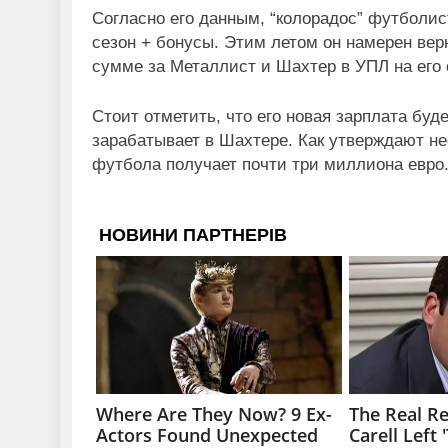
Согласно его данным, “колорадос” футболис
сезон + бонусы. Этим летом он намерен верн
сумме за Металлист и Шахтер в УПЛ на его с
Стоит отметить, что его новая зарплата буд
зарабатывает в Шахтере. Как утверждают нес
футбола получает почти три миллиона евро