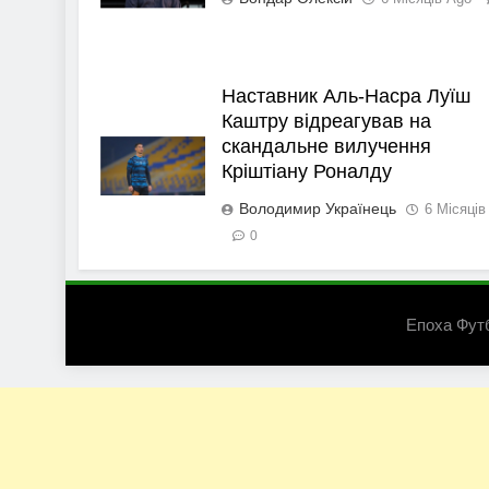
Наставник Аль-Насра Луїш
Каштру відреагував на
скандальне вилучення
Кріштіану Роналду
Володимир Українець
6 Місяців
0
Епоха Фут