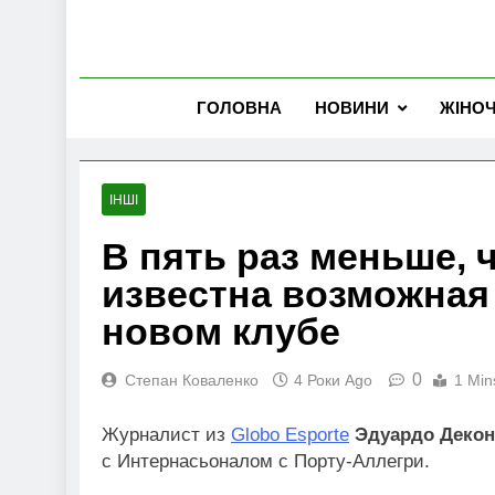
ГОЛОВНА
НОВИНИ
ЖІНО
ІНШІ
В пять раз меньше, 
известна возможная
новом клубе
0
Степан Коваленко
4 Роки Ago
1 Min
Журналист из
Globo Esporte
Эдуардо Декон
с Интернасьоналом с Порту-Аллегри.