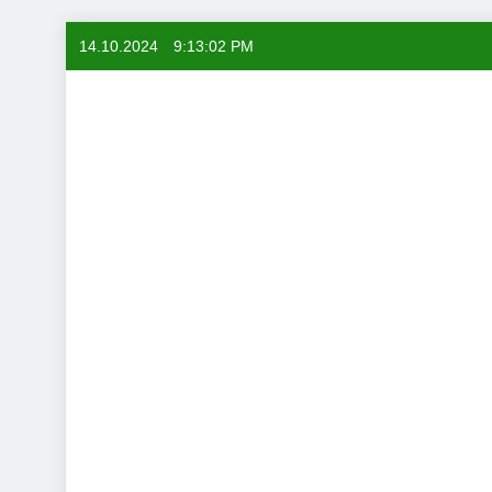
Skip
14.10.2024
9:13:03 PM
to
content