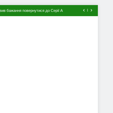
вив бажання повернутися до Серії А
мхена в ПСЖ: відома ціна трансфера
авця збірної Франції за 80 млн євро
ий до переходу в європейський клуб
вив бажання повернутися до Серії А
мхена в ПСЖ: відома ціна трансфера
авця збірної Франції за 80 млн євро