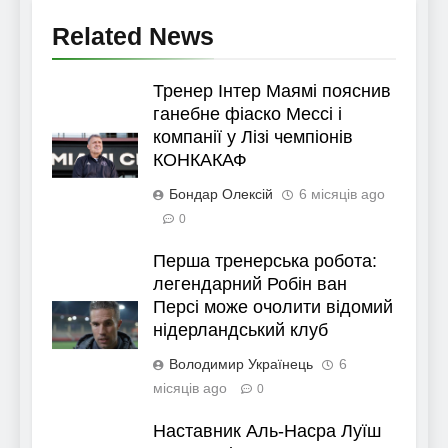
Related News
Тренер Інтер Маямі пояснив
ганебне фіаско Мессі і
компанії у Лізі чемпіонів
КОНКАКАФ
Бондар Олексій
6 місяців ago
0
Перша тренерська робота:
легендарний Робін ван
Персі може очолити відомий
нідерландський клуб
Володимир Українець
6
місяців ago
0
Наставник Аль-Насра Луїш