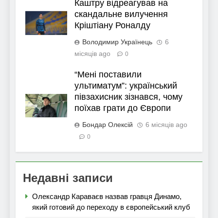
Каштру відреагував на
скандальне вилучення
Кріштіану Роналду
Володимир Українець
6
місяців ago
0
“Мені поставили
ультиматум”: український
півзахисник зізнався, чому
поїхав грати до Європи
Бондар Олексій
6 місяців ago
0
Недавні записи
Олександр Караваєв назвав гравця Динамо,
який готовий до переходу в європейський клуб