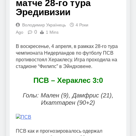
матче 28-го тура
Эредивизии
Володимир Українець
4 Роки
0
Ago
1 Mins
В воскресенье, 4 апреля, в рамках 28-го тура
чемпионата Нидерландов по футболу ПСВ
противостоял Хераклесу. Игра проходила на
стадионе “Филипс” в Эйндховене.
ПСВ – Хераклес 3:0
Голы: Мален (9), Дамфрис (21),
Ихаттарен (90+2)
ПСВ как и прогнозировалось одержал