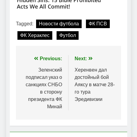
Tagged:
Новости футбола
ФК ПСВ
ФК Хераклес
Футбол
Навігація
Previous:
Next:
записів
Зеленский
Херенвен дал
подписал указ о
достойный бой
санкциях СНБО
Аяксу в матче 28-
в сторону
го тура
президента ФК
Эредивизии
Минай