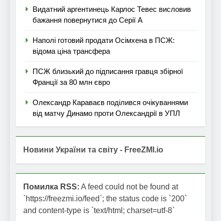
Видатний аргентинець Карлос Тевес висловив
бажання повернутися до Серії А
Наполі готовий продати Осімхена в ПСЖ:
відома ціна трансфера
ПСЖ близький до підписання гравця збірної
Франції за 80 млн євро
Олександр Караваєв поділився очікуваннями
від матчу Динамо проти Олександрії в УПЛ
Новини України та світу - FreeZMI.io
Помилка RSS:
A feed could not be found at
`https://freezmi.io/feed`; the status code is `200`
and content-type is `text/html; charset=utf-8`