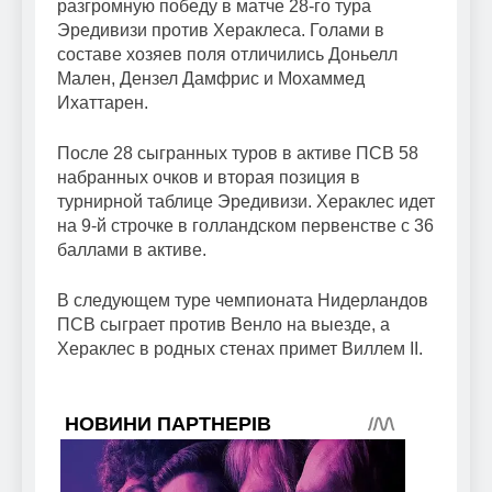
разгромную победу в матче 28-го тура
Эредивизи против Хераклеса. Голами в
составе хозяев поля отличились Доньелл
Мален, Дензел Дамфрис и Мохаммед
Ихаттарен.
После 28 сыгранных туров в активе ПСВ 58
набранных очков и вторая позиция в
турнирной таблице Эредивизи. Хераклес идет
на 9-й строчке в голландском первенстве с 36
баллами в активе.
В следующем туре чемпионата Нидерландов
ПСВ сыграет против Венло на выезде, а
Хераклес в родных стенах примет Виллем II.