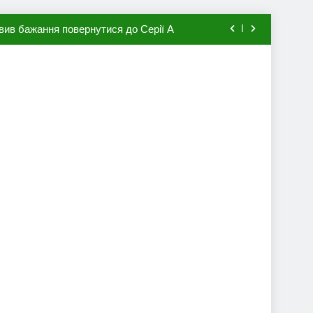
вив бажання повернутися до Серії А
мхена в ПСЖ: відома ціна трансфера
авця збірної Франції за 80 млн євро
ий до переходу в європейський клуб
вив бажання повернутися до Серії А
мхена в ПСЖ: відома ціна трансфера
авця збірної Франції за 80 млн євро