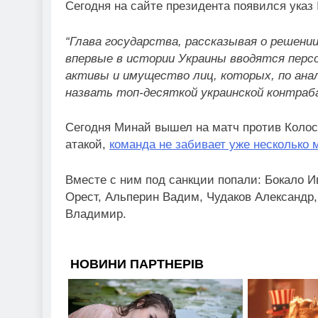
Сегодня на сайте президента появился указ
“Глава государства, рассказывая о решени
впервые в истории Украины вводятся перс
активы и имущество лиц, которых, по ан
назвать топ-десяткой украинской контраб
Сегодня Минай вышел на матч против Колоса
атакой,
команда не забивает уже несколько 
Вместе с ним под санкции попали: Бокало 
Орест, Альперин Вадим, Чудаков Александр,
Владимир.