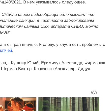
 №140/2021. В нем указывалось следующее.
и СНБО в своем видеообращении, отмечал, что
ональные санкции, в частности заблокированы
алитическим данным СБУ, аппарата СНБО, можно
анды”
.
 и сыграл вничью. К слову, у клуба есть проблемы с
матчей
.
Иван, , Кушнир Юрий, Еримичук Александр, Фирманюк
 Шерман Виктор, Кравченко Александр, Дидух