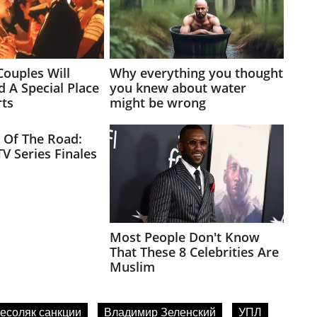
есоляк санкции
Владимир Зеленский
УПЛ