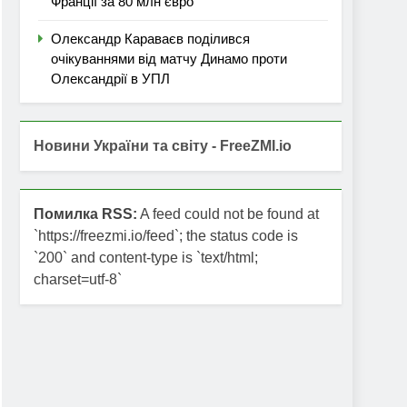
Франції за 80 млн євро
Олександр Караваєв поділився
очікуваннями від матчу Динамо проти
Олександрії в УПЛ
Новини України та світу - FreeZMI.io
Помилка RSS:
A feed could not be found at
`https://freezmi.io/feed`; the status code is
`200` and content-type is `text/html;
charset=utf-8`