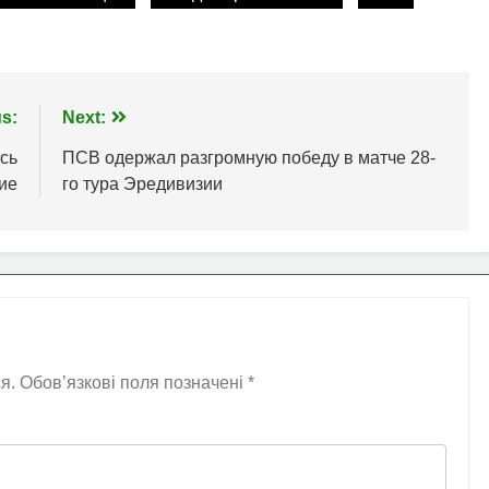
s:
Next:
сь
ПСВ одержал разгромную победу в матче 28-
ие
го тура Эредивизии
я.
Обов’язкові поля позначені
*