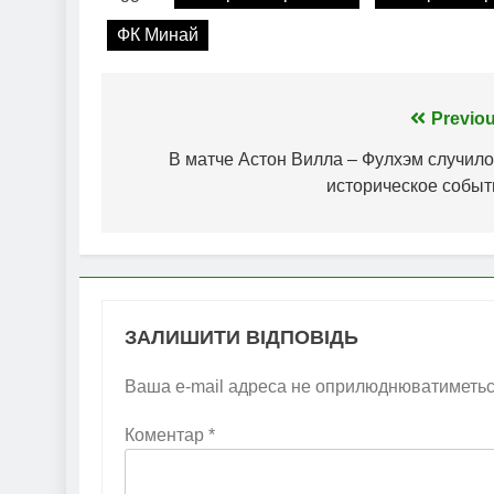
ФК Минай
Навігація
Previou
записів
В матче Астон Вилла – Фулхэм случило
историческое событ
ЗАЛИШИТИ ВІДПОВІДЬ
Ваша e-mail адреса не оприлюднюватиметьс
Коментар
*