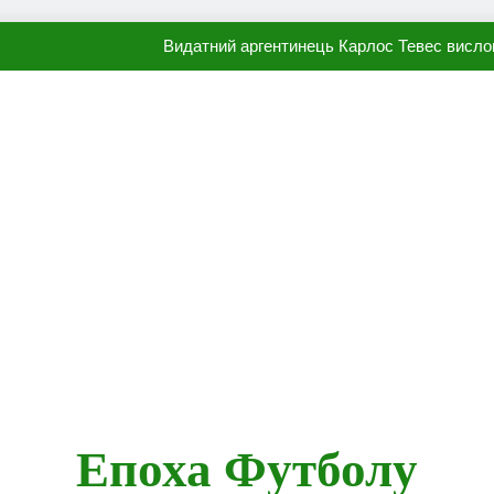
Видатний аргентинець Карлос Тевес висло
Наполі готовий продати Осі
ПСЖ близький до підписання гр
Олександр Караваєв назвав гравця Динамо, який готов
Видатний аргентинець Карлос Тевес висло
Наполі готовий продати Осі
ПСЖ близький до підписання гр
Епоха Футболу