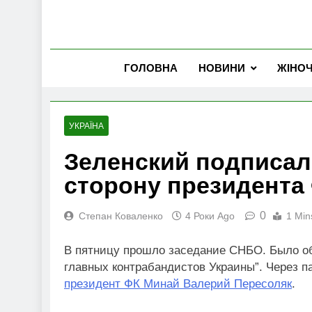
ГОЛОВНА
НОВИНИ
ЖІНО
УКРАЇНА
Зеленский подписал
сторону президента
0
Степан Коваленко
4 Роки Ago
1 Min
В пятницу прошло заседание СНБО. Было об
главных контрабандистов Украины”. Через п
президент ФК Минай Валерий Пересоляк
.