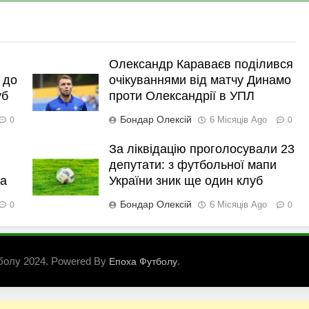
Олександр Караваєв поділився
 до
очікуваннями від матчу Динамо
уб
проти Олександрії в УПЛ
Бондар Олексій
6 Місяців Ago
0
0
За ліквідацію проголосували 23
депутати: з футбольної мапи
ка
України зник ще один клуб
Бондар Олексій
6 Місяців Ago
0
0
болу 2024. Powered By
.
Епоха Футболу