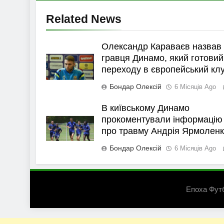
Related News
Олександр Караваєв назвав
гравця Динамо, який готовий
переходу в європейський кл
Бондар Олексій
6 Місяців Ago
В київському Динамо
прокоментували інформацію
про травму Андрія Ярмолен
Бондар Олексій
6 Місяців Ago
Епоха Фут