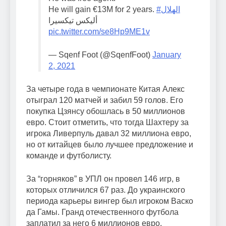
He will gain €13M for 2 years.
#الهلال
أليكس تيكسيرا
pic.twitter.com/se8Hp9ME1v
— Sqenf Foot (@SqenfFoot)
January
2, 2021
За четыре года в чемпионате Китая Алекс
отыграл 120 матчей и забил 59 голов. Его
покупка Цзянсу обошлась в 50 миллионов
евро. Стоит отметить, что тогда Шахтеру за
игрока Ливерпуль давал 32 миллиона евро,
но от китайцев было лучшее предложение и
команде и футболисту.
За “горняков” в УПЛ он провел 146 игр, в
которых отличился 67 раз. До украинского
периода карьеры вингер был игроком Васко
да Гамы. Гранд отечественного футбола
заплатил за него 6 миллионов евро.