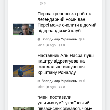
0
Перша тренерська робота:
легендарний Робін ван
Персі може очолити відомий
нідерландський клуб
Володимир Українець
6
місяців ago
0
Наставник Аль-Насра Луїш
Каштру відреагував на
скандальне вилучення
Кріштіану Роналду
Володимир Українець
6
місяців ago
0
“Мені поставили
ультиматум”: український
півзахисник зізнався, чому