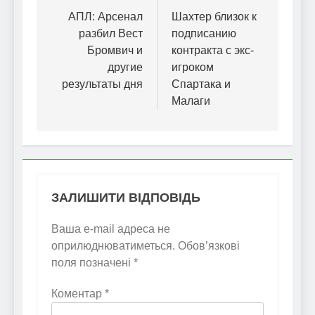
записів
АПЛ: Арсенал
Шахтер близок к
разбил Вест
подписанию
Бромвич и
контракта с экс-
другие
игроком
результаты дня
Спартака и
Малаги
ЗАЛИШИТИ ВІДПОВІДЬ
Ваша e-mail адреса не
оприлюднюватиметься.
Обов’язкові
поля позначені
*
Коментар
*