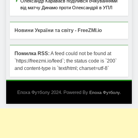
Олександр Караваєв поділився очікуваннями
від матчу Динамо проти Олександрії в УПЛ
Новини України та світу - FreeZMI.io
Помилка RSS:
A feed could not be found at
`https://freezmi.io/feed`; the status code is `200`
and content-type is `text/html; charset=utf-8`
Епоха Футболу 2024. Powered By
.
Епоха Футболу