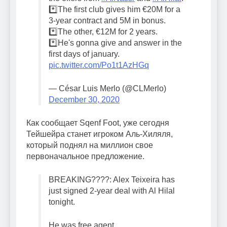
*️⃣The first club gives him €20M for a
3-year contract and 5M in bonus.
*️⃣The other, €12M for 2 years.
*️⃣He's gonna give and answer in the
first days of january.
pic.twitter.com/Po1t1AzHGq
— César Luis Merlo (@CLMerlo)
December 30, 2020
Как сообщает Sqenf Foot, уже сегодня
Тейшейра станет игроком Аль-Хиляля,
который поднял на миллион свое
первоначальное предложение.
BREAKING????: Alex Teixeira has
just signed 2-year deal with Al Hilal
tonight.
He was free agent.