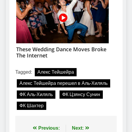
Tagged:
Алекс Тейшейра
Алекс Тейшейра перешел в Аль-Хиляль
ФК Аль-Хиляль
ФК Цзянсу Сунин
ФК Шахтер
Навігація
Previous:
Next: