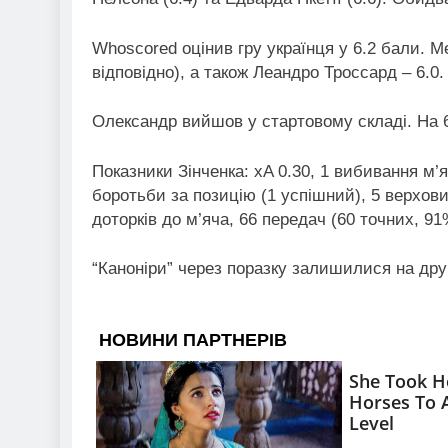
Whoscored оцінив гру українця у 6.2 бали. Ме
відповідно), а також Леандро Троссард – 6.0.
Олександр вийшов у стартовому складі. На 6
Показники Зінченка: xA 0.30, 1 вибивання м’яч
боротьби за позицію (1 успішний), 5 верхових
доторків до м’яча, 66 передач (60 точних, 91
“Каноніри” через поразку залишилися на друг