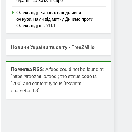
Франції за 80 млн євро
Олександр Караваєв поділився
очікуваннями від матчу Динамо проти
Олександрії в УПЛ
Новини України та світу - FreeZMI.io
Помилка RSS:
A feed could not be found at
`https://freezmi.io/feed`; the status code is
`200` and content-type is `text/html;
charset=utf-8`