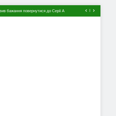
вив бажання повернутися до Серії А
мхена в ПСЖ: відома ціна трансфера
авця збірної Франції за 80 млн євро
ий до переходу в європейський клуб
вив бажання повернутися до Серії А
мхена в ПСЖ: відома ціна трансфера
авця збірної Франції за 80 млн євро