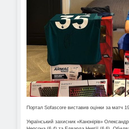
Портал Sofascore виставив оцінки за матч 1
Український захисник «Канонірів» Олександр
Нелсона (6.4) та Едварда Нкетїї (6.6). Обидв