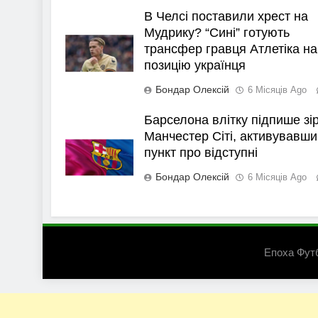
В Челсі поставили хрест на
Мудрику? “Сині” готують
трансфер гравця Атлетіка на
позицію українця
Бондар Олексій
6 Місяців Ago
Барселона влітку підпише зі
Манчестер Сіті, активувавши
пункт про відступні
Бондар Олексій
6 Місяців Ago
Епоха Фут