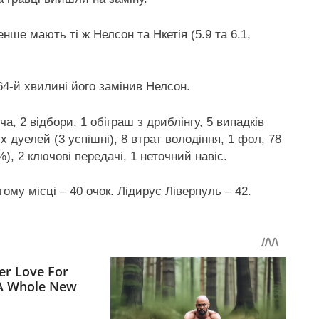
нше мають ті ж Нелсон та Нкетія (5.9 та 6.1,
4-й хвилині його замінив Нелсон.
а, 2 відбори, 1 обіграш з дриблінгу, 5 випадків
 дуелей (3 успішні), 8 втрат володіння, 1 фол, 78
%), 2 ключові передачі, 1 неточний навіс.
ому місці – 40 очок. Лідирує Ліверпуль – 42.