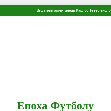
Видатний аргентинець Карлос Тевес висло
Наполі готовий продати Осі
ПСЖ близький до підписання гр
Олександр Караваєв назвав гравця Динамо, який готов
Видатний аргентинець Карлос Тевес висло
Наполі готовий продати Осі
ПСЖ близький до підписання гр
Епоха Футболу