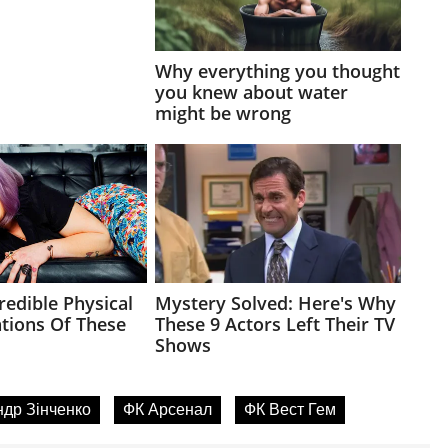
др Зінченко
ФК Арсенал
ФК Вест Гем