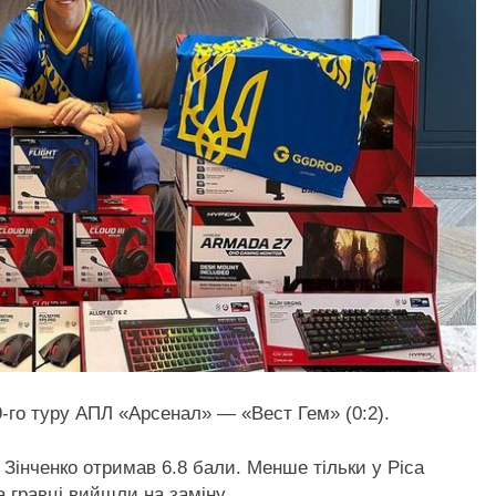
9-го туру АПЛ «Арсенал» — «Вест Гем» (0:2).
 Зінченко отримав 6.8 бали. Менше тільки у Ріса
а гравці вийшли на заміну.