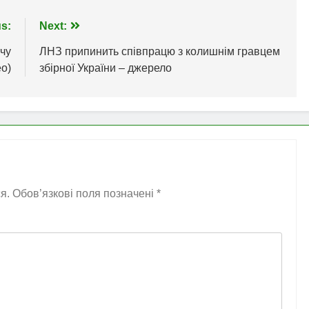
s:
Next:
чу
ЛНЗ припинить співпрацю з колишнім гравцем
ео)
збірної України – джерело
я.
Обов’язкові поля позначені
*