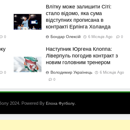
Влітку може залишити Сіті:
стало відомо, яка сума
відступних прописана в
контракті Ерлінга Холанда
Бондар Олексій
6 Місяців Ago
0
0
рку
Наступник Юргена Клоппа:
Ліверпуль погодив контракт з
новим головним тренером
Володимир Українець
6 Місяців Ago
0
0
болу 2024. Powered By
.
Епоха Футболу