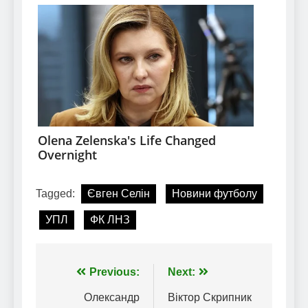
Tagged:
Євген Селін
Новини футболу
УПЛ
ФК ЛНЗ
Навігація
Previous:
Next:
записів
Олександр
Віктор Скрипник