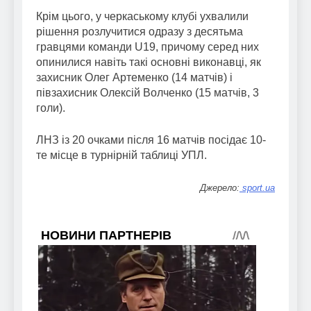
Крім цього, у черкаському клубі ухвалили
рішення розлучитися одразу з десятьма
гравцями команди U19, причому серед них
опинилися навіть такі основні виконавці, як
захисник Олег Артеменко (14 матчів) і
півзахисник Олексій Волченко (15 матчів, 3
голи).
ЛНЗ із 20 очками після 16 матчів посідає 10-
те місце в турнірній таблиці УПЛ.
Джерело:
sport.ua