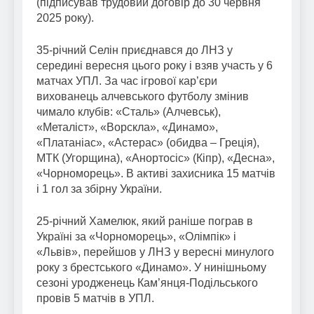
(підписував трудовий договір до 30 червня
2025 року).
35-річний Селін приєднався до ЛНЗ у
середині вересня цього року і взяв участь у 6
матчах УПЛ. За час ігрової кар’єри
вихованець алчевського футболу змінив
чимало клубів: «Сталь» (Алчевськ),
«Металіст», «Ворскла», «Динамо»,
«Платаніас», «Астерас» (обидва – Греція),
МТК (Угорщина), «Анортосіс» (Кіпр), «Десна»,
«Чорноморець». В активі захисника 15 матчів
і 1 гол за збірну України.
25-річний Хамелюк, який раніше пограв в
Україні за «Чорноморець», «Олімпік» і
«Львів», перейшов у ЛНЗ у вересні минулого
року з брестського «Динамо». У нинішньому
сезоні уродженець Кам’янця-Подільського
провів 5 матчів в УПЛ.