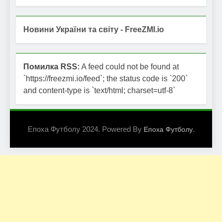
Новини України та світу - FreeZMI.io
Помилка RSS:
A feed could not be found at
`https://freezmi.io/feed`; the status code is `200`
and content-type is `text/html; charset=utf-8`
Епоха Футболу 2024. Powered By
.
Епоха Футболу