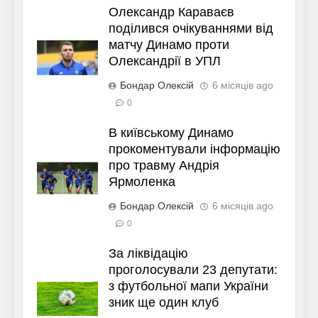
Олександр Караваєв
поділився очікуваннями від
матчу Динамо проти
Олександрії в УПЛ
Бондар Олексій
6 місяців ago
0
В київському Динамо
прокоментували інформацію
про травму Андрія
Ярмоленка
Бондар Олексій
6 місяців ago
0
За ліквідацію
проголосували 23 депутати:
з футбольної мапи України
зник ще один клуб