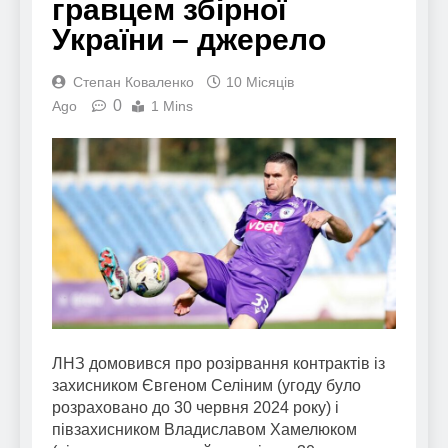
гравцем збірної
України – джерело
Степан Коваленко
10 Місяців
0
Ago
1 Mins
ЛНЗ домовився про розірвання контрактів із
захисником Євгеном Селіним (угоду було
розраховано до 30 червня 2024 року) і
півзахисником Владиславом Хамелюком