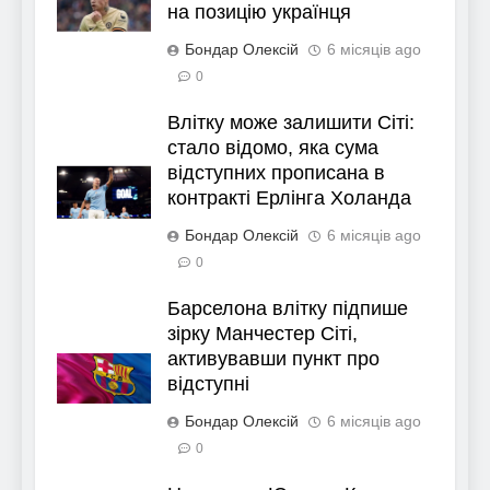
на позицію українця
Бондар Олексій
6 місяців ago
0
Влітку може залишити Сіті:
стало відомо, яка сума
відступних прописана в
контракті Ерлінга Холанда
Бондар Олексій
6 місяців ago
0
Барселона влітку підпише
зірку Манчестер Сіті,
активувавши пункт про
відступні
Бондар Олексій
6 місяців ago
0