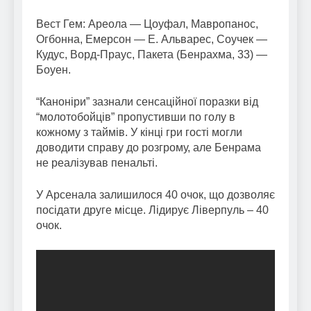
Вест Гем: Ареола — Цоуфал, Мавропанос,
Огбонна, Емерсон — Е. Альварес, Соучек —
Кудус, Ворд-Праус, Пакета (Бенрахма, 33) —
Боуен.
“Каноніри” зазнали сенсаційної поразки від
“молотобойців” пропустивши по голу в
кожному з таймів. У кінці гри гості могли
доводити справу до розгрому, але Бенрама
не реалізував пенальті.
У Арсенала залишилося 40 очок, що дозволяє
посідати друге місце. Лідирує Ліверпуль – 40
очок.