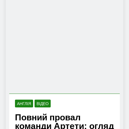
АНГЛІЯ
ВІДЕО
Повний провал
команди Артети: огляд