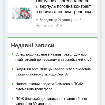
Наступник Юргена Клоппа:
Ліверпуль погодив контракт
з новим головним тренером
Володимир Українець
6
місяців ago
0
Недавні записи
Олександр Караваєв назвав гравця Динамо,
який готовий до переходу в європейський клуб
Видатний аргентинець Карлос Тевес висловив
бажання повернутися до Серії А
Наполі готовий продати Осімхена в ПСЖ:
відома ціна трансфера
ПСЖ близький до підписання гравця збірної
Франції за 80 млн євро