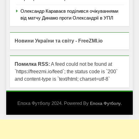
Олександр Караваєв поділився очікуваннями
від матчу Динамо проти Олександрії в УПЛ
Новини України та світу - FreeZMI.io
Помилка RSS:
A feed could not be found at
`https://freezmi.io/feed`; the status code is `200`
and content-type is `text/html; charset=utf-8`
Епоха Футболу 2024. Powered By
.
Епоха Футболу