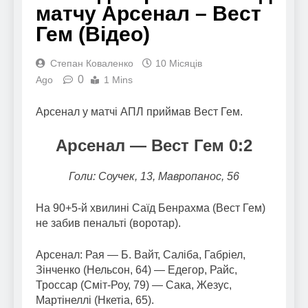
матчу Арсенал – Вест
Гем (Відео)
Степан Коваленко
10 Місяців
0
Ago
1 Mins
Арсенал у матчі АПЛ приймав Вест Гем.
Арсенал — Вест Гем 0:2
Голи: Соучек, 13, Мавропанос, 56
На 90+5-й хвилині Саїд Бенрахма (Вест Гем)
не забив пенальті (воротар).
Арсенал: Рая — Б. Вайт, Саліба, Габріел,
Зінченко (Нельсон, 64) — Едегор, Райс,
Троссар (Сміт-Роу, 79) — Сака, Жезус,
Мартінеллі (Нкетіа, 65).