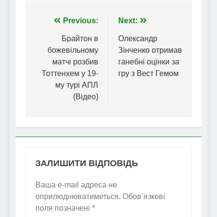
Навігація
Previous:
Next:
записів
Брайтон в
Олександр
божевільному
Зінченко отримав
матчі розбив
ганебні оцінки за
Тоттенхем у 19-
гру з Вест Гемом
му турі АПЛ
(Відео)
ЗАЛИШИТИ ВІДПОВІДЬ
Ваша e-mail адреса не
оприлюднюватиметься.
Обов’язкові
поля позначені
*