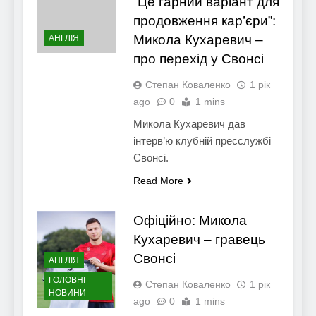
“Це гарний варіант для
продовження кар’єри”:
Микола Кухаревич –
АНГЛІЯ
про перехід у Свонсі
Степан Коваленко
1 рік
ago
0
1 mins
Микола Кухаревич дав
інтерв’ю клубній пресслужбі
Свонсі.
Read More
Офіційно: Микола
Кухаревич – гравець
Свонсі
АНГЛІЯ
ГОЛОВНІ
Степан Коваленко
1 рік
НОВИНИ
ago
0
1 mins