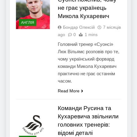
не грає українець
Микола Кухаревич
АНГЛІЯ
Бондар Олексій
7 місяців
ago
0
1 mins
Головний тренер «Суонсі»
Люк Вільямс розповів про те,
чому український форвард
команди Микола Кухаревич
практично не грає останнім
часом.
Read More
Команди Русина та
Кухаревича звільнили
головних тренерів:
відомі деталі