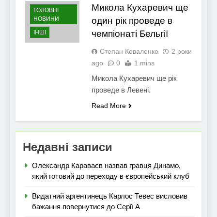
Микола Кухаревич ще
ГОЛОВНІ
НОВИНИ
один рік проведе в
чемпіонаті Бельгії
ІНШІ
Степан Коваленко
2 роки
ago
0
1 mins
Микола Кухаревич ще рік
проведе в Левені.
Read More
Недавні записи
Олександр Караваєв назвав гравця Динамо,
який готовий до переходу в європейський клуб
Видатний аргентинець Карлос Тевес висловив
бажання повернутися до Серії А