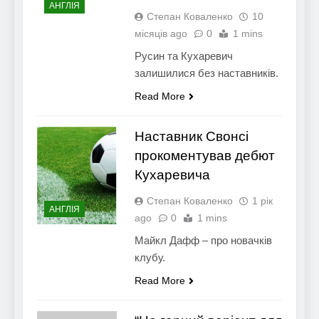
АНГЛІЯ
Степан Коваленко
10
місяців ago
0
1 mins
Русин та Кухаревич
залишилися без наставників.
Read More
Наставник Свонсі
прокоментував дебют
Кухаревича
Степан Коваленко
1 рік
АНГЛІЯ
ago
0
1 mins
Майкл Дафф – про новачків
клубу.
Read More