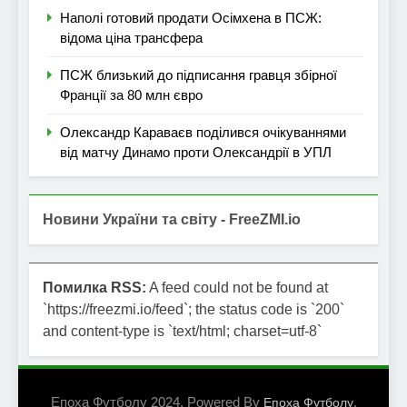
Наполі готовий продати Осімхена в ПСЖ:
відома ціна трансфера
ПСЖ близький до підписання гравця збірної
Франції за 80 млн євро
Олександр Караваєв поділився очікуваннями
від матчу Динамо проти Олександрії в УПЛ
Новини України та світу - FreeZMI.io
Помилка RSS:
A feed could not be found at
`https://freezmi.io/feed`; the status code is `200`
and content-type is `text/html; charset=utf-8`
Епоха Футболу 2024. Powered By
.
Епоха Футболу