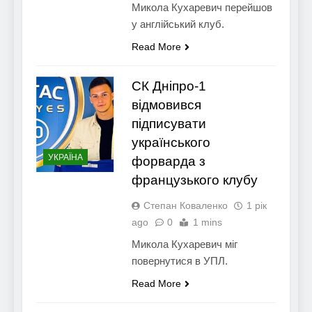
Микола Кухаревич перейшов
у англійський клуб.
Read More
СК Дніпро-1
відмовився
підписувати
українського
УКРАЇНА
форварда з
французького клубу
Степан Коваленко
1 рік
ago
0
1 mins
Микола Кухаревич міг
повернутися в УПЛ.
Read More