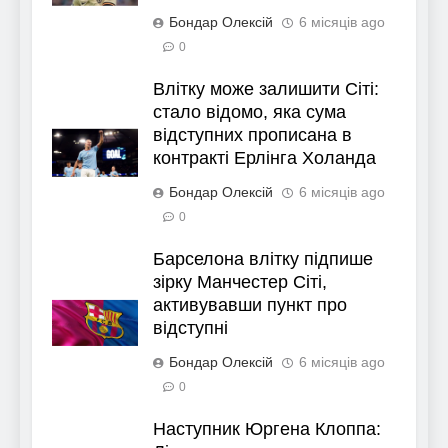
Бондар Олексій
6 місяців ago
0
Влітку може залишити Сіті:
стало відомо, яка сума
відступних прописана в
контракті Ерлінга Холанда
Бондар Олексій
6 місяців ago
0
Барселона влітку підпише
зірку Манчестер Сіті,
активувавши пункт про
відступні
Бондар Олексій
6 місяців ago
0
Наступник Юргена Клоппа: