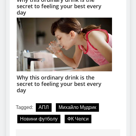
Tagged:
АПЛ
Михайло Мудрик
Новини футболу
ФК Челси