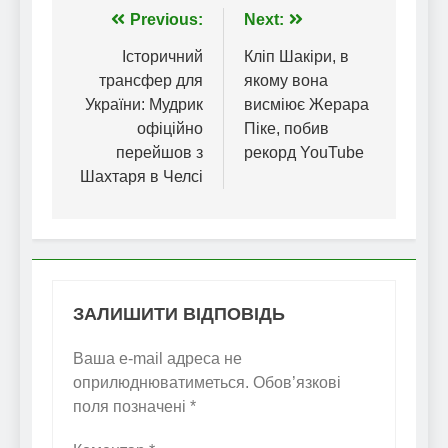
Навігація
Previous:
Next:
записів
Історичний
Кліп Шакіри, в
трансфер для
якому вона
України: Мудрик
висміює Жерара
офіційно
Піке, побив
перейшов з
рекорд YouTube
Шахтаря в Челсі
ЗАЛИШИТИ ВІДПОВІДЬ
Ваша e-mail адреса не
оприлюднюватиметься.
Обов’язкові
поля позначені
*