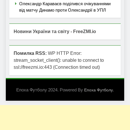
Олександр Караваєв поділився очікуваннями
від матчу Динамо проти Олександрії в УПЛ
Новини України та світу - FreeZMI.io
Помилка RSS:
WP HTTP Error:
stream_socket_client(): unable to connect to
ssl://freezmi.io:443 (Connection timed out)
Епоха Футболу 2024. Powered By
.
Епоха Футболу