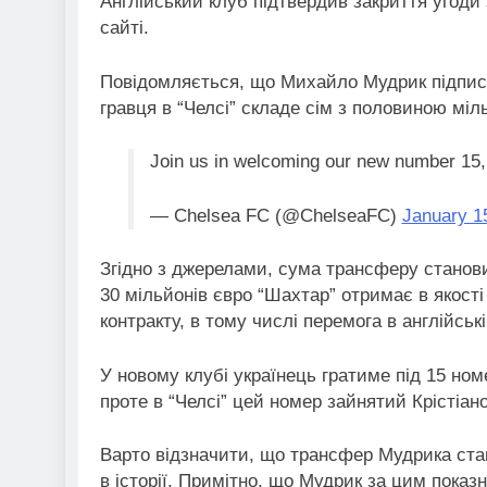
Англійський клуб підтвердив закриття угоди 
сайті.
Повідомляється, що Михайло Мудрик підписав
гравця в “Челсі” складе сім з половиною міль
Join us in welcoming our new number 15
— Chelsea FC (@ChelseaFC)
January 1
Згідно з джерелами, сума трансферу станови
30 мільйонів євро “Шахтар” отримає в якості 
контракту, в тому числі перемога в англійській
У новому клубі українець гратиме під 15 но
проте в “Челсі” цей номер зайнятий Крістіа
Варто відзначити, що трансфер Мудрика ст
в історії. Примітно, що Мудрик за цим пока