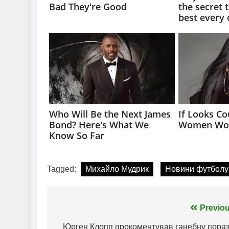
Tagged:
Михайло Мудрик
Новини футболу
Навігація
Previou
записів
Юрген Клопп прокоментував ганебну пораз