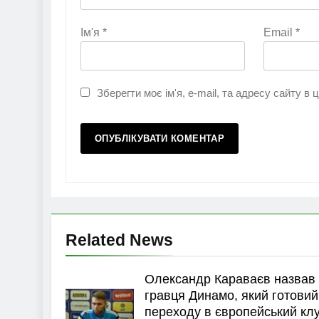
Ім'я
*
Email
*
Зберегти моє ім'я, e-mail, та адресу сайту в
Related News
Олександр Караваєв назвав
гравця Динамо, який готовий
переходу в європейський кл