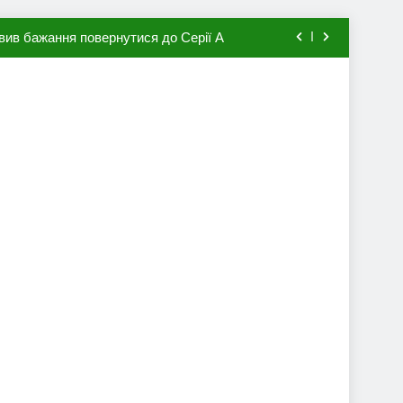
вив бажання повернутися до Серії А
мхена в ПСЖ: відома ціна трансфера
авця збірної Франції за 80 млн євро
ий до переходу в європейський клуб
вив бажання повернутися до Серії А
мхена в ПСЖ: відома ціна трансфера
авця збірної Франції за 80 млн євро