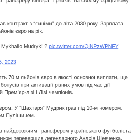
з трансферу вінгера “гірників” на своєму офіційному
 контракт з “синіми” до літа 2030 року. Зарплата
йонів євро на рік.
, Mykhailo Mudryk! ?
pic.twitter.com/QiNPzWPNFY
5, 2023
ть 70 мільйонів євро в якості основної виплати, ще
бонусів при активації різних умов під час дії
 Прем’єр-лізі і Лізі чемпіонів.
мером. У “Шахтаря” Мудрик грав під 10-м номером,
ном Пулішичем.
ав найдорожчим трансфером українського футболіста
зником перевершив легендарного Андрія Шевченка,