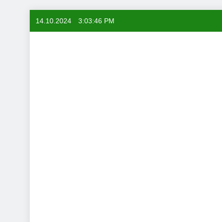
Skip
14.10.2024
3:03:47 PM
to
content