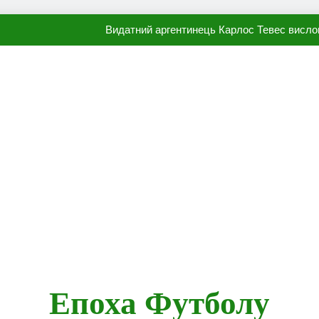
Видатний аргентинець Карлос Тевес висло
Наполі готовий продати Осі
ПСЖ близький до підписання гр
Олександр Караваєв назвав гравця Динамо, який готов
Видатний аргентинець Карлос Тевес висло
Наполі готовий продати Осі
ПСЖ близький до підписання гр
Епоха Футболу