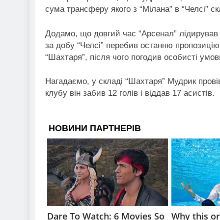
сума трансферу якого з “Мілана” в “Челсі” с
Додамо, що довгий час “Арсенал” лідирував 
за добу “Челсі” перебив останню пропозицію 
“Шахтаря”, після чого погодив особисті умо
Нагадаємо, у складі “Шахтаря” Мудрик провів
клубу він забив 12 голів і віддав 17 асистів.