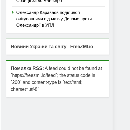
Франції за 80 млн євро
Олександр Караваєв поділився
очікуваннями від матчу Динамо проти
Олександрії в УПЛ
Новини України та світу - FreeZMI.io
Помилка RSS:
A feed could not be found at
`https://freezmi.io/feed`; the status code is
`200` and content-type is `text/html;
charset=utf-8`