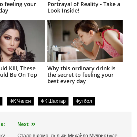
ФК Челси
ФК Шахтар
Футбол
s:
Next:
ку
Стало відомо, скільки Михайло Мудрик буде