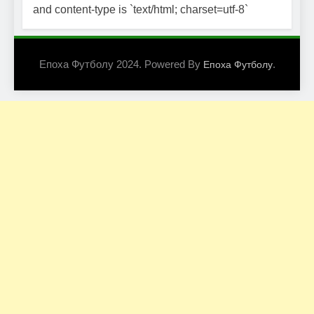
and content-type is `text/html; charset=utf-8`
Епоха Футболу 2024. Powered By
.
Епоха Футболу