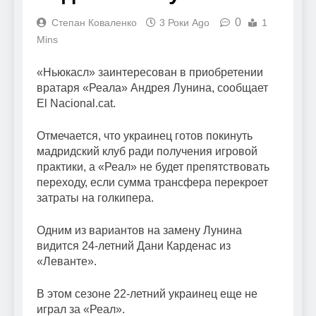
0
Степан Коваленко
3 Роки Ago
1
Mins
«Ньюкасл» заинтересован в приобретении
вратаря «Реала» Андрея Лунина, сообщает
El Nacional.cat.
Отмечается, что украинец готов покинуть
мадридский клуб ради получения игровой
практики, а «Реал» не будет препятствовать
переходу, если сумма трансфера перекроет
затраты на голкипера.
Одним из вариантов на замену Лунина
видится 24-летний Дани Карденас из
«Леванте».
В этом сезоне 22-летний украинец еще не
играл за «Реал».