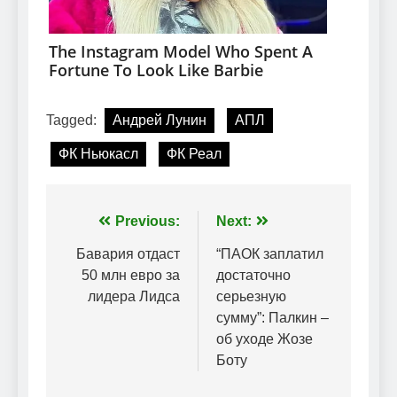
Tagged:
Андрей Лунин
АПЛ
ФК Ньюкасл
ФК Реал
Навігація
Previous:
Next:
записів
Бавария отдаст
“ПАОК заплатил
50 млн евро за
достаточно
лидера Лидса
серьезную
сумму”: Палкин –
об уходе Жозе
Боту