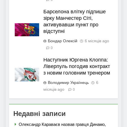
Барселона влітку підпише
зірку Манчестер Сіті,
активувавши пункт про
відступні
Бондар Олексій
6 місяців ago
0
Наступник Юргена Клоппа:
Ліверпуль погодив контракт
з новим головним тренером
Володимир Українець
6
місяців ago
0
Недавні записи
Олександр Караваєв назвав гравця Динамо,