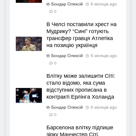
Бондар Олексій
6 місяців ago
0
В Челсі поставили хрест на
Мудрику? “Сині” готують
трансфер гравця Атлетіка
на позицію українця
Бондар Олексій
6 місяців ago
0
Влітку може залишити Сіті:
стало відомо, яка сума
відступних прописана в
контракті Ерлінга Холанда
Бондар Олексій
6 місяців ago
0
Барселона влітку підпише
зірку Манчестер Сіті,