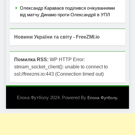
Олександр Караваєв поділився очікуваннями
від матчу Динамо проти Олександрії в УПЛ
Новини України та світу - FreeZMI.io
Помилка RSS:
WP HTTP Error:
stream_socket_client(): unable to connect to
ssl://freezmi.io:443 (Connection timed out)
Епоха Футболу 2024. Powered By
.
Епоха Футболу