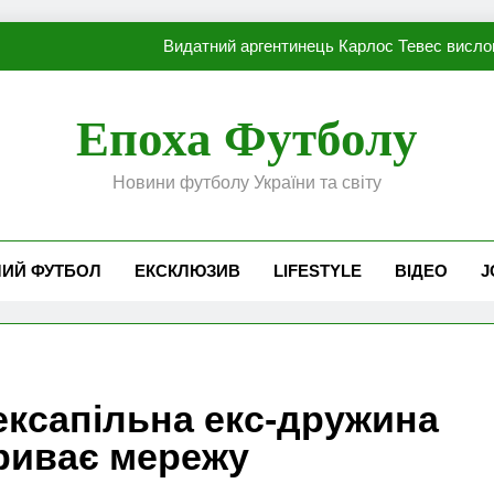
Видатний аргентинець Карлос Тевес висло
Наполі готовий продати Осі
Епоха Футболу
ПСЖ близький до підписання гр
Новини футболу України та світу
Олександр Караваєв назвав гравця Динамо, який готов
Видатний аргентинець Карлос Тевес висло
ЧИЙ ФУТБОЛ
ЕКСКЛЮЗИВ
LIFESTYLE
ВІДЕО
J
Наполі готовий продати Осі
ПСЖ близький до підписання гр
ексапільна екс-дружина
дриває мережу