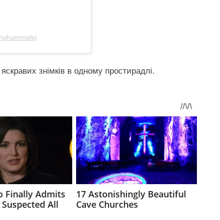
thyhummels)
 яскравих знімків в одному простирадлі.