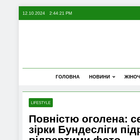
Skip
12.10.2024
2:44:22 PM
to
content
ГОЛОВНА
НОВИНИ
ЖІНО
LIFESTYLE
Повністю оголена: с
зірки Бундесліги пі