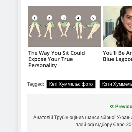
Tagged:
Кеті Хуммельс фото
Кэти Хуммел
Навігація
Previou
записів
Анатолій Трубін оцінив шанси збірної Україн
плей-оф відбору Євро-20