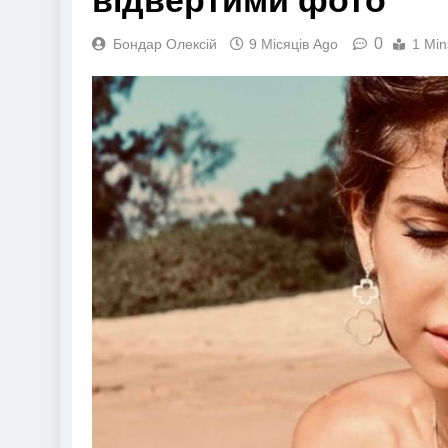
відвертими фото
0
Бондар Олексій
9 Місяців Ago
1 Min