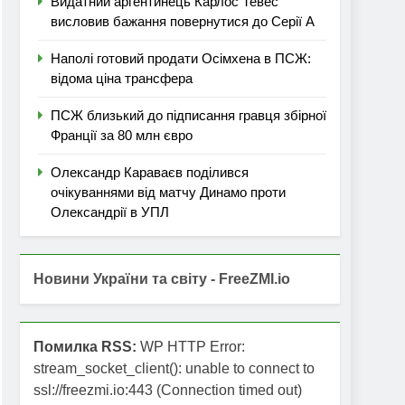
Видатний аргентинець Карлос Тевес
висловив бажання повернутися до Серії А
Наполі готовий продати Осімхена в ПСЖ:
відома ціна трансфера
ПСЖ близький до підписання гравця збірної
Франції за 80 млн євро
Олександр Караваєв поділився
очікуваннями від матчу Динамо проти
Олександрії в УПЛ
Новини України та світу - FreeZMI.io
Помилка RSS:
WP HTTP Error:
stream_socket_client(): unable to connect to
ssl://freezmi.io:443 (Connection timed out)