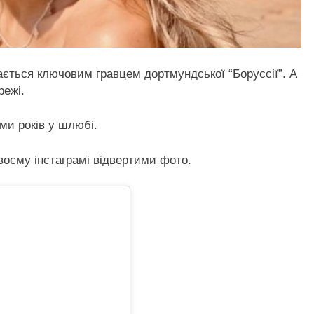
ається ключовим гравцем дортмундської “Боруссії”. А
режі.
еми років у шлюбі.
воєму інстаграмі відвертими фото.