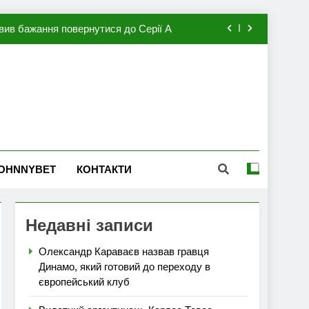
вив бажання повернутися до Серії А
мхена в ПСЖ: відома ціна трансфера
авця збірної Франції за 80 млн євро
ий до переходу в європейський клуб
вив бажання повернутися до Серії А
OHNNYBET
КОНТАКТИ
мхена в ПСЖ: відома ціна трансфера
авця збірної Франції за 80 млн євро
Недавні записи
Олександр Караваєв назвав гравця
Динамо, який готовий до переходу в
європейський клуб