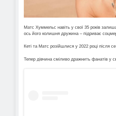
Матс Хуммельс навіть у свої 35 років залиш
ось його колишня дружина – підриває соцме
Кеті та Матс розійшлися у 2022 році після с
Тепер дівчина сміливо дражнить фанатів у с