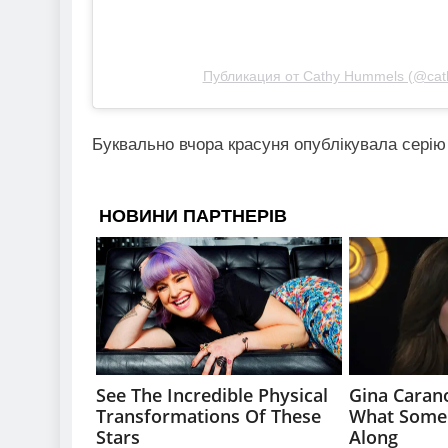
Публикация от Cathy Hummels (@ca
Буквально вчора красуня опублікувала серію