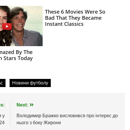
ьс
Новини футболу
s:
Next:
и у
Володимир Бражко висловився про інтерес до
24
нього з боку Жирони