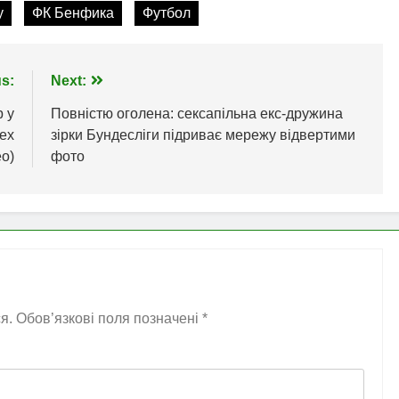
у
ФК Бенфика
Футбол
s:
Next:
р у
Повністю оголена: сексапільна екс-дружина
ех
зірки Бундесліги підриває мережу відвертими
ео)
фото
я.
Обов’язкові поля позначені
*