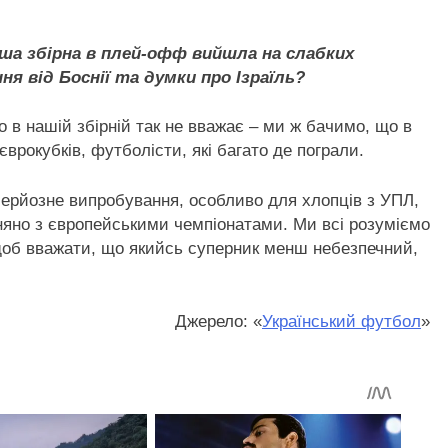
ша збірна в плей-офф вийшла на слабких
ння від Боснії та думки про Ізраїль?
о в нашій збірній так не вважає – ми ж бачимо, що в
 єврокубків, футболісти, які багато де пограли.
 серйозне випробування, особливо для хлопців з УПЛ,
няно з європейськими чемпіонатами. Ми всі розуміємо
 щоб вважати, що якийсь суперник менш небезпечний,
Джерело: «
Український футбол
»