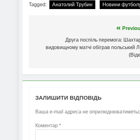
Tagged:
Анатолий Трубин
Новини футбол
Навігація
Previou
записів
Друга поспіль перемога: Шахта
видовищному матчі обіграв польський Л
(Від
ЗАЛИШИТИ ВІДПОВІДЬ
Ваша e-mail адреса не оприлюднюватиметьс
Коментар
*