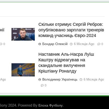
Скільки отримує Сергій Ребров:
нії
опубліковано зарплати тренерів
команд-учасниць Євро-2024
Бондар Олексій
6 Місяців Ago
0
0
Наставник Аль-Насра Луїш
Каштру відреагував на
скандальне вилучення
Кріштіану Роналду
Володимир Українець
 Ago
6 Місяців Ago
0
болу 2024. Powered By
.
Епоха Футболу