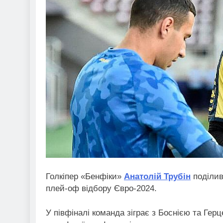
Голкіпер «Бенфіки»
Анатолій Трубін
поділив
плей-оф відбору Євро-2024.
У півфіналі команда зіграє з Боснією та Гер