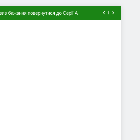
вив бажання повернутися до Серії А
мхена в ПСЖ: відома ціна трансфера
авця збірної Франції за 80 млн євро
ий до переходу в європейський клуб
вив бажання повернутися до Серії А
мхена в ПСЖ: відома ціна трансфера
авця збірної Франції за 80 млн євро