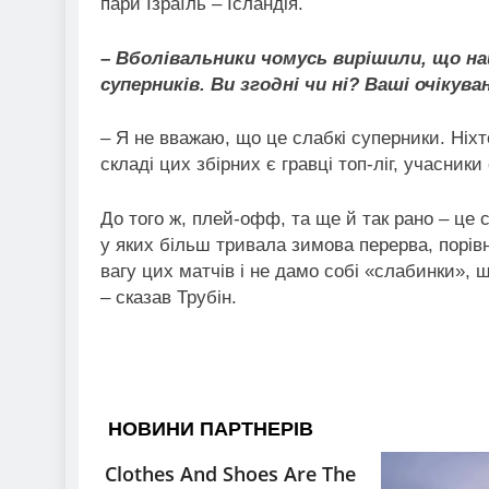
пари Ізраїль – Ісландія.
– Вболівальники чомусь вирішили, що на
суперників. Ви згодні чи ні? Ваші очікува
– Я не вважаю, що це слабкі суперники. Ніхт
складі цих збірних є гравці топ-ліг, учасники
До того ж, плей-офф, та ще й так рано – це
у яких більш тривала зимова перерва, порів
вагу цих матчів і не дамо собі «слабинки»,
– сказав Трубін.