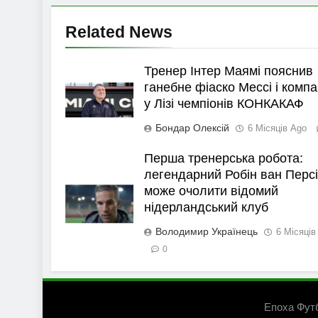
Related News
Тренер Інтер Маямі пояснив
ганебне фіаско Мессі і компа
у Лізі чемпіонів КОНКАКАФ
Бондар Олексій
6 Місяців Ago
Перша тренерська робота:
легендарний Робін ван Персі
може очолити відомий
нідерландський клуб
Володимир Українець
6 Місяців
0
Епоха Фут