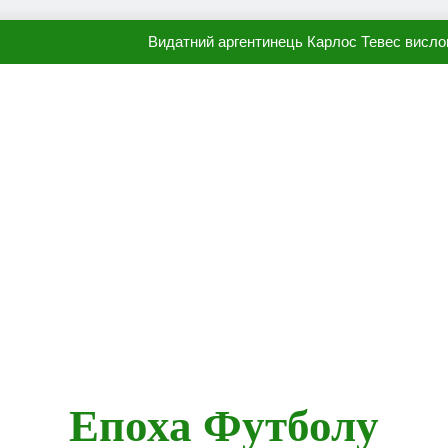
Видатний аргентинець Карлос Тевес висло
Наполі готовий продати Осі
ПСЖ близький до підписання гр
Олександр Караваєв назвав гравця Динамо, який готов
Видатний аргентинець Карлос Тевес висло
Наполі готовий продати Осі
ПСЖ близький до підписання гр
Епоха Футболу