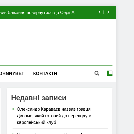
вив бажання повернутися до Серії А
мхена в ПСЖ: відома ціна трансфера
авця збірної Франції за 80 млн євро
ий до переходу в європейський клуб
вив бажання повернутися до Серії А
OHNNYBET
КОНТАКТИ
мхена в ПСЖ: відома ціна трансфера
авця збірної Франції за 80 млн євро
Недавні записи
Олександр Караваєв назвав гравця
Динамо, який готовий до переходу в
європейський клуб