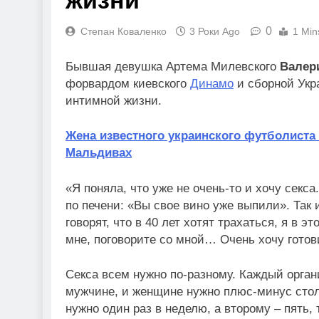
жизни
0
Степан Коваленко
3 Роки Ago
1 Min
Бывшая девушка Артема Милевского
Валер
форвардом киевского
Динамо
и сборной Укр
интимной жизни.
Жена известного украинского футболиста
Мальдивах
«Я поняла, что уже не очень-то и хочу секса
по печени: «Вы свое вино уже выпили». Так 
говорят, что в 40 лет хотят трахаться, я в э
мне, поговорите со мной… Очень хочу готови
Секса всем нужно по-разному. Каждый органи
мужчине, и женщине нужно плюс-минус стол
нужно один раз в неделю, а второму – пять, 