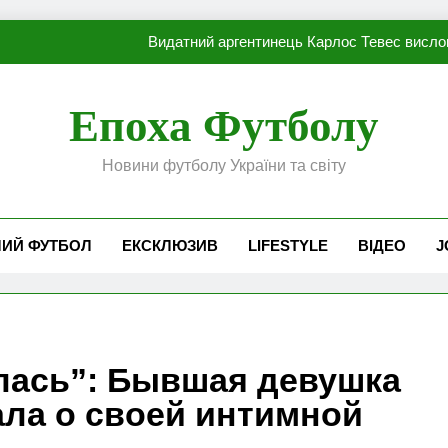
Видатний аргентинець Карлос Тевес висло
Наполі готовий продати Осі
Епоха Футболу
ПСЖ близький до підписання гр
Новини футболу України та світу
Олександр Караваєв назвав гравця Динамо, який готов
Видатний аргентинець Карлос Тевес висло
ЧИЙ ФУТБОЛ
ЕКСКЛЮЗИВ
LIFESTYLE
ВІДЕО
J
Наполі готовий продати Осі
ПСЖ близький до підписання гр
алась”: Бывшая девушка
ала о своей интимной