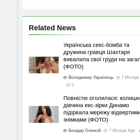
Related News
Українська секс-бомба та
дружина гравця Шахтаря
вивалила свої груди на зага
(ФОТО)
Володимир Українець
7 Місяців
0
Повністю оголилася: колишн
дівчина екс-зірки Динамо
підірвала мережу відвертим
знімками (ФОТО)
Бондар Олексій
7 Місяців Ago