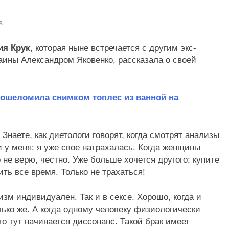
s
ия Крук
, которая ныне встречается с другим экс-
аины Александром Яковенко, рассказала о своей
 ошеломила снимком топлес из ванной на
. Знаете, как диетологи говорят, когда смотрят анализы
и у меня: я уже свое натрахалась. Когда женщины
то не верю, честно. Уже больше хочется другого: купите
ть все время. Только не трахаться!
зм индивидуален. Так и в сексе. Хорошо, когда и
ько же. А когда одному человеку физиологически
то тут начинается диссонанс. Такой брак имеет