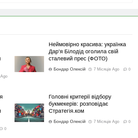
Неймовірно красива: українка
Дар’я Білодід оголила свій
л
сталевий прес (ФОТО)
Бондар Олексій
7 Місяців Ago
0
 Ago
я
Головні критерії відбору
букмекерів: розповідає
и
Стратегія.ком
Бондар Олексій
7 Місяців Ago
0
0