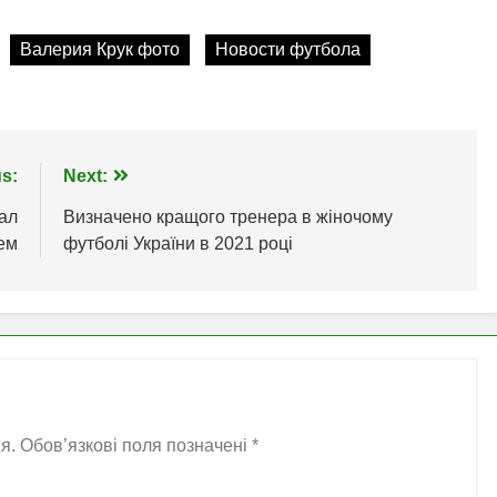
Валерия Крук фото
Новости футбола
s:
Next:
ал
Визначено кращого тренера в жіночому
ем
футболі України в 2021 році
я.
Обов’язкові поля позначені
*