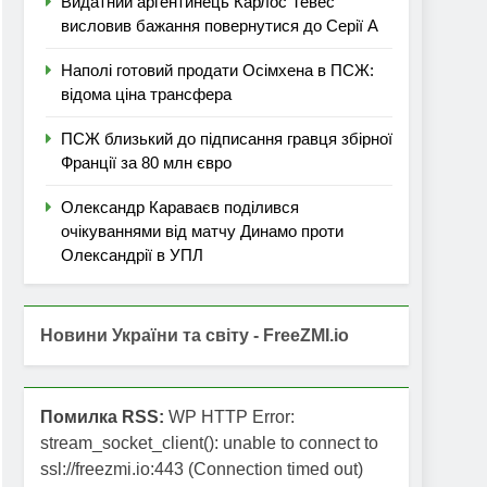
Видатний аргентинець Карлос Тевес
висловив бажання повернутися до Серії А
Наполі готовий продати Осімхена в ПСЖ:
відома ціна трансфера
ПСЖ близький до підписання гравця збірної
Франції за 80 млн євро
Олександр Караваєв поділився
очікуваннями від матчу Динамо проти
Олександрії в УПЛ
Новини України та світу - FreeZMI.io
Помилка RSS:
WP HTTP Error:
stream_socket_client(): unable to connect to
ssl://freezmi.io:443 (Connection timed out)