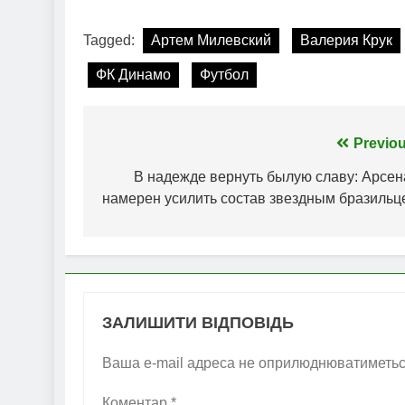
Tagged:
Артем Милевский
Валерия Крук
ФК Динамо
Футбол
Навігація
Previou
записів
В надежде вернуть былую славу: Арсен
намерен усилить состав звездным бразильц
ЗАЛИШИТИ ВІДПОВІДЬ
Ваша e-mail адреса не оприлюднюватиметьс
Коментар
*