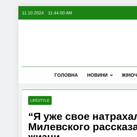
Skip
11.10.2024
11:44:01 AM
to
content
ГОЛОВНА
НОВИНИ
ЖІНО
LIFESTYLE
“Я уже свое натрах
Милевского рассказ