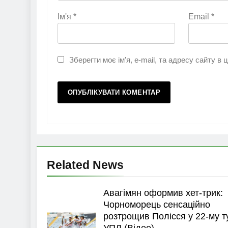
Ім'я
*
Email
*
Зберегти моє ім'я, e-mail, та адресу сайту в
Related News
Авагімян оформив хет-трик:
Чорноморець сенсаційно
розтрощив Полісся у 22-му т
УПЛ (Відео)