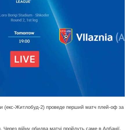
кли (екс-Житлобуд-2) проведе перший матч плей-оф за
 Через війну обидва матчі пройдуть саме в Албанії.