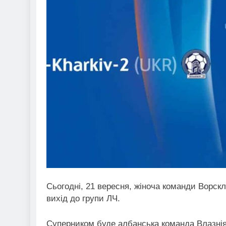
Сьогодні, 21 вересня, жіноча команди Ворс
вихід до групи ЛЧ.
Суперником буде албанська команда Влазнія.