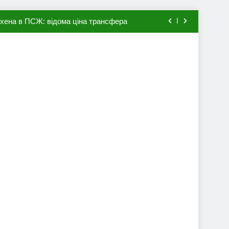
мхена в ПСЖ: відома ціна трансфера
авця збірної Франції за 80 млн євро
ий до переходу в європейський клуб
вив бажання повернутися до Серії А
мхена в ПСЖ: відома ціна трансфера
авця збірної Франції за 80 млн євро