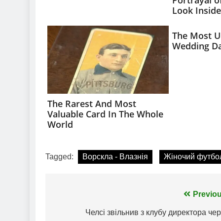
Tagged:
Ворскла - Влазнія
Жіночий футбо
Навігація
Previou
записів
Челсі звільнив з клубу директора че