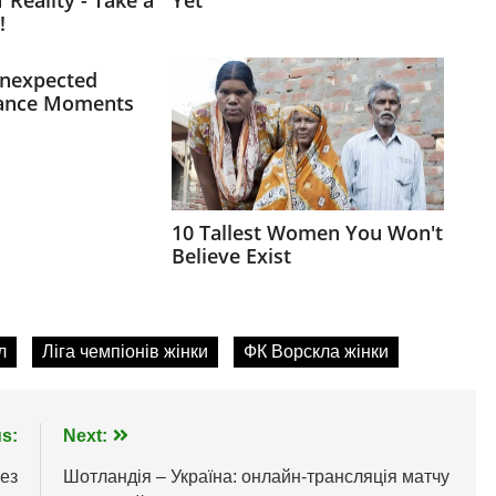
л
Ліга чемпіонів жінки
ФК Ворскла жінки
s:
Next:
рез
Шотландія – Україна: онлайн-трансляція матчу