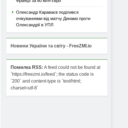
Франції за 80 млн євро
Олександр Караваєв поділився
очікуваннями від матчу Динамо проти
Олександрії в УПЛ
Новини України та світу - FreeZMI.io
Помилка RSS:
A feed could not be found at
`https://freezmi.io/feed`; the status code is
`200` and content-type is `text/html;
charset=utf-8`