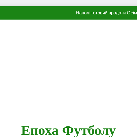
Наполі готовий продати Осі
ПСЖ близький до підписання гр
Олександр Караваєв назвав гравця Динамо, який готов
Видатний аргентинець Карлос Тевес висло
Наполі готовий продати Осі
ПСЖ близький до підписання гр
Епоха Футболу