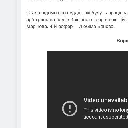
Стало відомо про суддів, які будуть працюва
арбітринь на чолі з Крістіною Георгієвою. Ї
Марінова. 4-й рефері – Любіма Банова.
Ворс