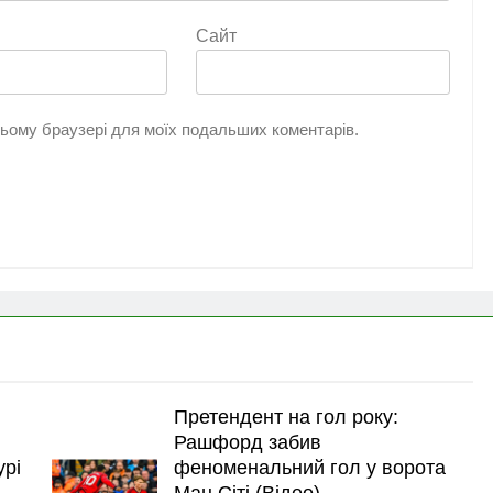
Сайт
 цьому браузері для моїх подальших коментарів.
Претендент на гол року:
Рашфорд забив
урі
феноменальний гол у ворота
Ман Сіті (Відео)