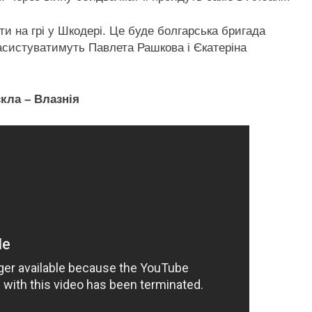
ти на грі у Шкодері. Це буде болгарська бригада
й асистуватимуть Павлета Рашкова і Єкатеріна
кла – Влазнія