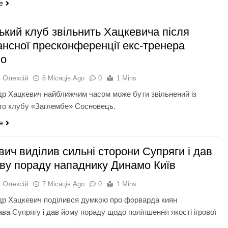
e
ький клуб звільнить Хацкевича після
ансної пресконференції екс-тренера
мо
 Олексій
6 Місяців Ago
0
1 Mins
р Хацкевич найближчим часом може бути звільнений із
го клубу «Заглембе» Сосновець.
e
ич виділив сильні сторони Супряги і дав
ву пораду нападнику Динамо Київ
 Олексій
7 Місяців Ago
0
1 Mins
р Хацкевич поділився думкою про форварда киян
ва Супрягу і дав йому пораду щодо поліпшення якості ігрової