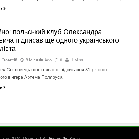
e
йно: польський клуб Олександра
вича підписав ще одного українського
ліста
 Олексій
8 Місяців Ago
0
1 Mins
е» Сосновець оголосив про підписання 31-річного
кого вінгера Артема Поляруса.
e
болу 2024. Powered By
.
Епоха Футболу