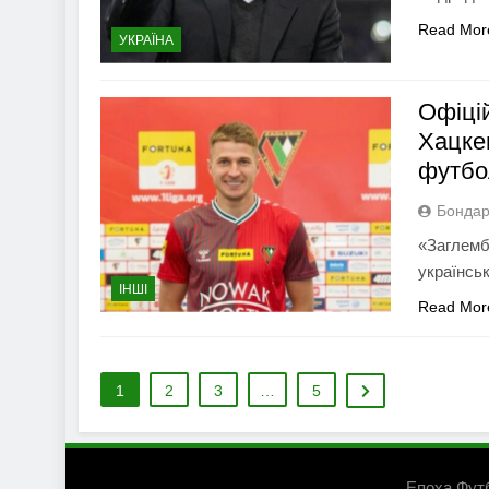
Read Mor
УКРАЇНА
Офіці
Хацке
футбо
Бондар
«Заглемб
українсь
ІНШІ
Read Mor
1
2
3
…
5
Епоха Фут