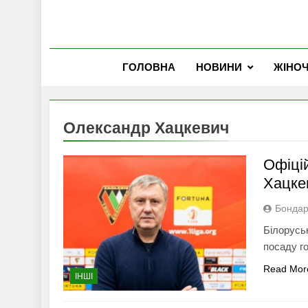
ГОЛОВНА
НОВИНИ
ЖІНО
Олександр Хацкевич
Офіці
Хацке
Бондар
Білорусь
посаду г
Read Mor
ІНШІ