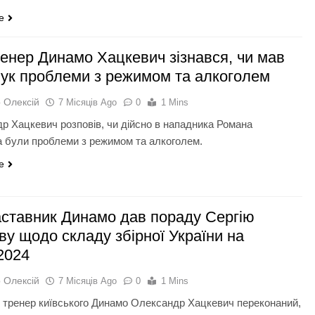
e
ренер Динамо Хацкевич зізнався, чи мав
ук проблеми з режимом та алкоголем
 Олексій
7 Місяців Ago
0
1 Mins
р Хацкевич розповів, чи дійсно в нападника Романа
 були проблеми з режимом та алкоголем.
e
аставник Динамо дав пораду Сергію
ву щодо складу збірної України на
2024
 Олексій
7 Місяців Ago
0
1 Mins
 тренер київського Динамо Олександр Хацкевич переконаний,