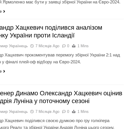
й Ярмоленко має бути у заявці збірної України на Євро-2024.
e
андр Хацкевич поділився аналізом
ку України проти Ісландії
мир Українець
7 Місяців Ago
0
1 Mins
р Хацкевич прокоментував перемогу збірної України 2:1 над
ю у фіналі плей-оф відбору на Євро-2024.
e
ренер Динамо Олександр Хацкевич оцінив
дрія Луніна у поточному сезоні
мир Українець
7 Місяців Ago
0
1 Mins
р Хацкевич поділився своєю думкою про гру голкіпера
ого Реалу та збірної України Андрія Луніна цього сезону.