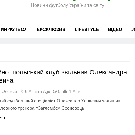
Новини футболу України та світу
ЧИЙ ФУТБОЛ
ЕКСКЛЮЗИВ
LIFESTYLE
ВІДЕО
J
йно: польський клуб звільнив Олександра
вича
 Олексій
6 Місяців Ago
0
1 Mins
кий футбольний спеціаліст Олександр Хацкевич залишив
оловного тренера «Заглембе» Сосновець.
e