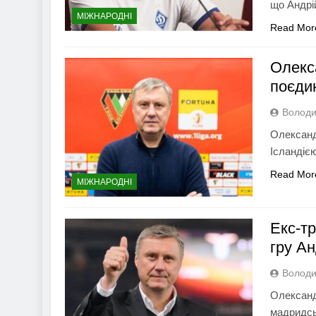
що Андрі
МІЖНАРОДНІ
Read Mor
Олекс
поєдин
Володи
Олександ
Ісландіє
Read Mor
МІЖНАРОДНІ
Екс-т
гру Ан
Володи
Олександ
мадридськ