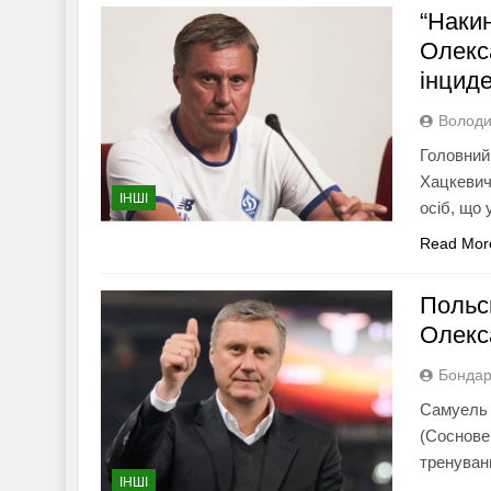
“Накин
Олекс
інцид
Володи
Головний
Хацкевич
ІНШІ
осіб, що
Read Mor
Польс
Олекс
Бондар
Самуель 
(Соснове
тренуван
ІНШІ