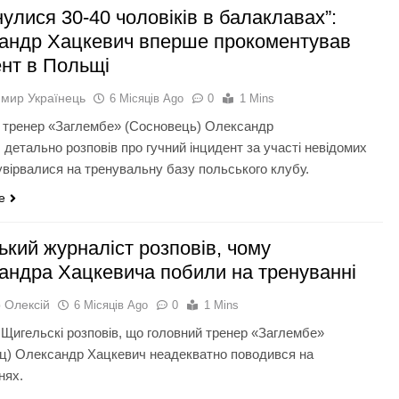
улися 30-40 чоловіків в балаклавах”:
андр Хацкевич вперше прокоментував
ент в Польщі
мир Українець
6 Місяців Ago
0
1 Mins
 тренер «Заглембе» (Сосновець) Олександр
 детально розповів про гучний інцидент за участі невідомих
 увірвалися на тренувальну базу польського клубу.
e
ький журналіст розповів, чому
андра Хацкевича побили на тренуванні
 Олексій
6 Місяців Ago
0
1 Mins
Щигельскі розповів, що головний тренер «Заглембе»
ц) Олександр Хацкевич неадекватно поводився на
нях.