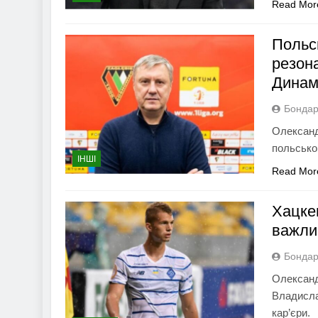
Read Mor
Польс
резон
Дина
Бондар
Олександ
польсько
ІНШІ
Read Mor
Хацкев
важли
Бондар
Олександ
Владисла
кар’єри.