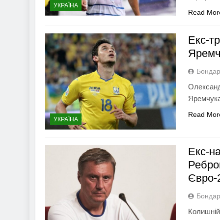
УКРАЇНА
Read Mor
Екс-т
Яремч
Бондар
Олександ
Яремчука
Read Mor
УКРАЇНА
Екс-н
Ребро
Євро-
Бондар
Колишній