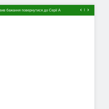
вив бажання повернутися до Серії А
мхена в ПСЖ: відома ціна трансфера
авця збірної Франції за 80 млн євро
ий до переходу в європейський клуб
вив бажання повернутися до Серії А
мхена в ПСЖ: відома ціна трансфера
авця збірної Франції за 80 млн євро