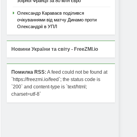
збірної Франції за 80 млн євро
Олександр Караваєв поділився
очікуваннями від матчу Динамо проти
Олександрії в УПЛ
Новини України та світу - FreeZMI.io
Помилка RSS:
A feed could not be found at
`https://freezmi.io/feed`; the status code is
`200` and content-type is `text/html;
charset=utf-8`