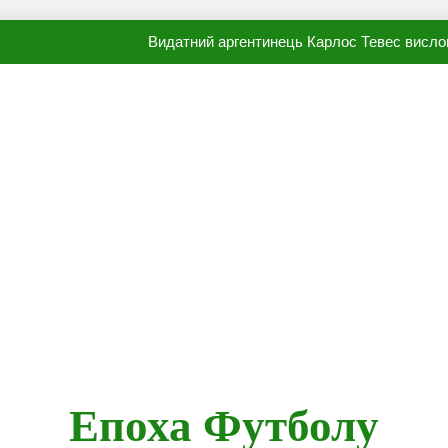
Видатний аргентинець Карлос Тевес висло
Наполі готовий продати Осі
ПСЖ близький до підписання гр
Олександр Караваєв назвав гравця Динамо, який готов
Видатний аргентинець Карлос Тевес висло
Наполі готовий продати Осі
ПСЖ близький до підписання гр
Епоха Футболу