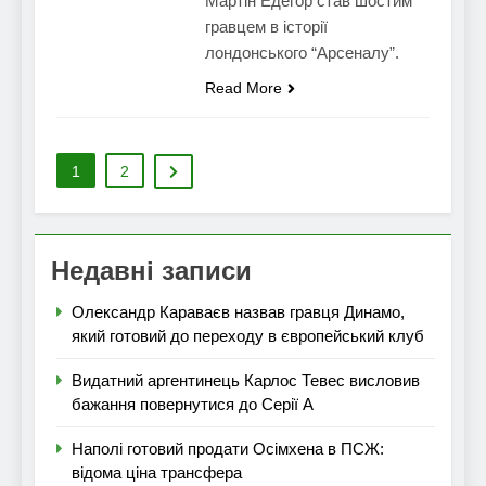
Мартін Едегор став шостим
гравцем в історії
лондонського “Арсеналу”.
Read More
1
2
Недавні записи
Олександр Караваєв назвав гравця Динамо,
який готовий до переходу в європейський клуб
Видатний аргентинець Карлос Тевес висловив
бажання повернутися до Серії А
Наполі готовий продати Осімхена в ПСЖ:
відома ціна трансфера