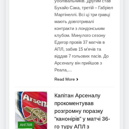
уболівальників. Другим став
Букайо Сака, третій – Габріел
Мартінеллі. Всі ці три гравці
мають довготривалі
контракти з лондонським
клубом. Минулого сезону
Едегор провів 37 матчів в
АПЛ, забив 15 м’ячів та
віддав 7 гольових пасів. До
Арсеналу він прийшов з
Реала,…
Read More
Капітан Арсеналу
прокоментував
розгромну поразку
“канонірів” у матчі 36-
АНГЛІЯ
го туру АПЛ з