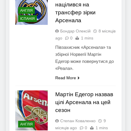
націлився на
АНГЛІЯ
трансфер зірки
ІСПАНІЯ
Арсенала
Бондар Олексій
8 місяців
ago
0
1 mins
Півзахисник «Арсенала» та
збірної Норвегії Мартін
Едегор може повернутися до
«Реала».
Read More
Мартін Едегор назвав
цілі Арсенала на цей
сезон
Степан Коваленко
9
АНГЛІЯ
місяців ago
0
1 mins