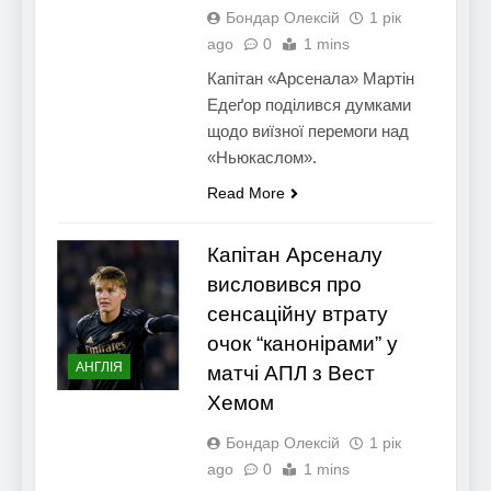
Бондар Олексій
1 рік
ago
0
1 mins
Капітан «Арсенала» Мартін
Едеґор поділився думками
щодо виїзної перемоги над
«Ньюкаслом».
Read More
Капітан Арсеналу
висловився про
сенсаційну втрату
очок “канонірами” у
АНГЛІЯ
матчі АПЛ з Вест
Хемом
Бондар Олексій
1 рік
ago
0
1 mins