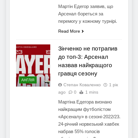
Мартін Едегор заявив, що
Арсенал бореться за
перемогу у кожному турнірі.
Read More
Зінченко не потрапив
до топ-3: Арсенал
назвав найкращого
гравця сезону
АНГЛІЯ
Степан Коваленко
1 рік
ago
0
1 mins
Мартіна Едегора визнано
найкращим футболістом
«Арсеналу» в сезоні-2022/23.
24-річний норвезький хавбек
набрав 55% голосів