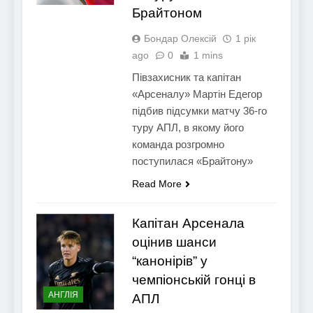
Брайтоном
Бондар Олексій
1 рік
ago
0
1 mins
Півзахисник та капітан
«Арсеналу» Мартін Едегор
підбив підсумки матчу 36-го
туру АПЛ, в якому його
команда розгромно
поступилася «Брайтону»
Read More
Капітан Арсенала
оцінив шанси
“канонірів” у
чемпіонській гонці в
АНГЛІЯ
АПЛ