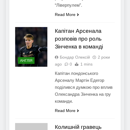
“Ліверпулем”.
Read More
Капітан Арсенала
розповів про роль
Зінченка в команді
Бондар Олексій
2 роки
АНГЛІЯ
ago
0
1 mins
Капітан лондонського
Арсеналу Мартін Едегор
поділився думкою про вплив
Олександра Зінченка на гру
команди.
Read More
Колишній гравець