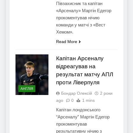
Півзахисник та капітан
«Арсеналу» Мартін Едегор
прокоментував нічию
команди у матчі з «Вест
Хемом».
Read More
Капітан Арсеналу
відреагував на
результат матчу АПЛ
проти Ліверпуля
АНГЛІЯ
Бондар Олексій
2 роки
ago
0
1 mins
Капітан лондонського
“Арсеналу” Мартін Едегор
прокоментував
результативну нічию з