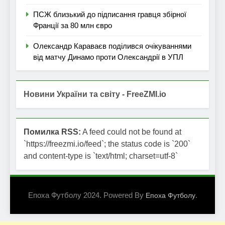
ПСЖ близький до підписання гравця збірної
Франції за 80 млн євро
Олександр Караваєв поділився очікуваннями
від матчу Динамо проти Олександрії в УПЛ
Новини України та світу - FreeZMI.io
Помилка RSS:
A feed could not be found at
`https://freezmi.io/feed`; the status code is `200`
and content-type is `text/html; charset=utf-8`
Епоха Футболу 2024. Powered By
.
Епоха Футболу