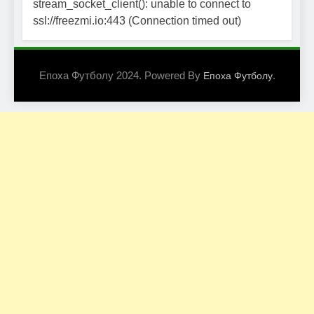
stream_socket_client(): unable to connect to
ssl://freezmi.io:443 (Connection timed out)
Епоха Футболу 2024. Powered By
.
Епоха Футболу