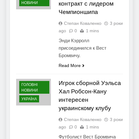
контракт с лидером
НОВИНИ
Чемпионшипа
Степан Коваленко
3 роки
ago
0
1 mins
Энди Кэрролл
присоединился к Вест
Бромвичу.
Read More
Игрок сборной Уэльса
ГОЛОВНІ
НОВИНИ
Хал Робсон-Кану
интересен
УКРАЇНА
украинскому клубу
Степан Коваленко
3 роки
ago
0
1 mins
Футболист Вест Бромвича