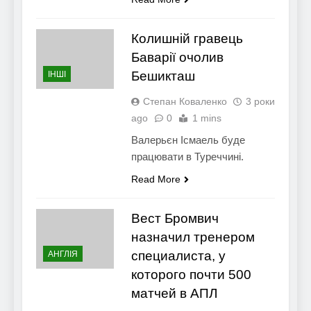
Колишній гравець
Баварії очолив
Бешикташ
ІНШІ
Степан Коваленко
3 роки
ago
0
1 mins
Валерьєн Ісмаель буде
працювати в Туреччині.
Read More
Вест Бромвич
назначил тренером
специалиста, у
АНГЛІЯ
которого почти 500
матчей в АПЛ