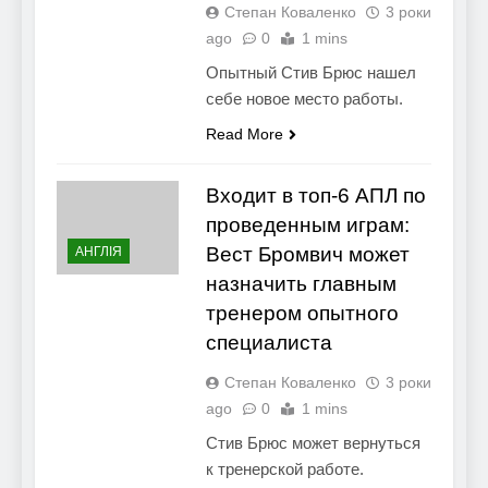
Степан Коваленко
3 роки
ago
0
1 mins
Опытный Стив Брюс нашел
себе новое место работы.
Read More
Входит в топ-6 АПЛ по
проведенным играм:
Вест Бромвич может
АНГЛІЯ
назначить главным
тренером опытного
специалиста
Степан Коваленко
3 роки
ago
0
1 mins
Стив Брюс может вернуться
к тренерской работе.