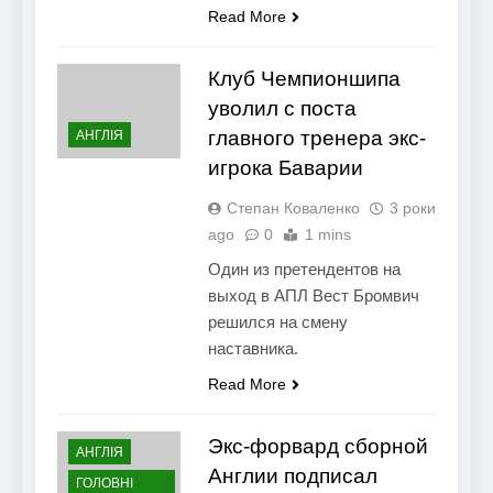
Read More
Клуб Чемпионшипа
уволил с поста
главного тренера экс-
АНГЛІЯ
игрока Баварии
Степан Коваленко
3 роки
ago
0
1 mins
Один из претендентов на
выход в АПЛ Вест Бромвич
решился на смену
наставника.
Read More
Экс-форвард сборной
АНГЛІЯ
Англии подписал
ГОЛОВНІ