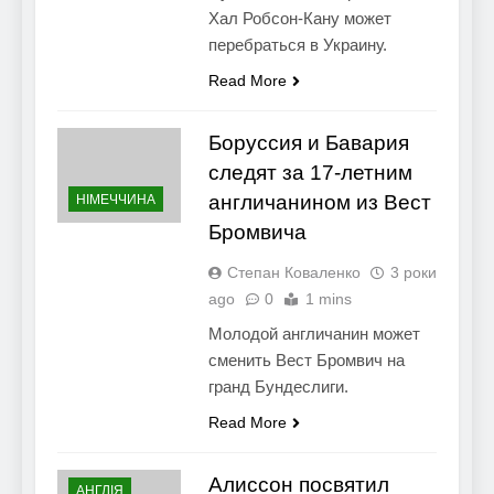
Хал Робсон-Кану может
перебраться в Украину.
Read More
Боруссия и Бавария
следят за 17-летним
англичанином из Вест
НІМЕЧЧИНА
Бромвича
Степан Коваленко
3 роки
ago
0
1 mins
Молодой англичанин может
сменить Вест Бромвич на
гранд Бундеслиги.
Read More
Алиссон посвятил
АНГЛІЯ