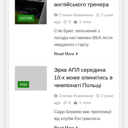
англійського тренера
Степан Коваленко
2 роки
АНГЛІЯ
ago
0
1 mins
Стів Брюс звільнений з
посади наставника ВБА після
невдалого старту.
Read More
Зірка АПЛ середина
10-х може опинитись в
чемпіонаті Польщі
ІНШІ
Степан Коваленко
2 роки
ago
0
1 mins
Саідо Бераніо має пропозиції
від клубів Екстракляси.
Read More