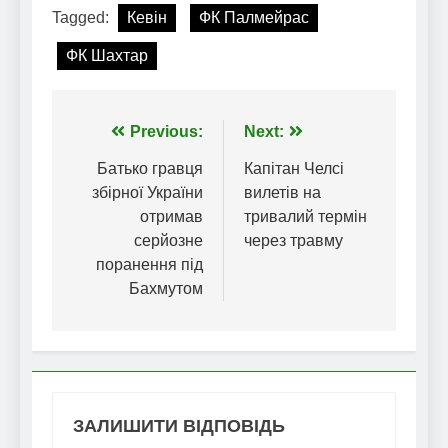
Tagged:
Кевін
ФК Палмейрас
ФК Шахтар
Навігація
Previous:
Next:
записів
Батько гравця
Капітан Челсі
збірної України
вилетів на
отримав
тривалий термін
серйозне
через травму
поранення під
Бахмутом
ЗАЛИШИТИ ВІДПОВІДЬ