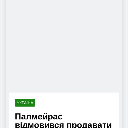
УКРАЇНА
Палмейрас
відмовився продавати