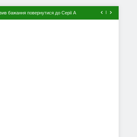
вив бажання повернутися до Серії А
мхена в ПСЖ: відома ціна трансфера
авця збірної Франції за 80 млн євро
ий до переходу в європейський клуб
вив бажання повернутися до Серії А
мхена в ПСЖ: відома ціна трансфера
авця збірної Франції за 80 млн євро