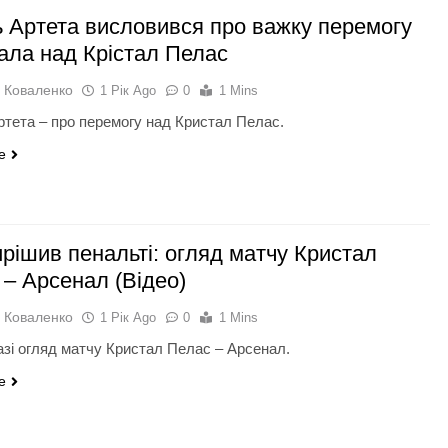
ь Артета висловився про важку перемогу
ала над Крістал Пелас
 Коваленко
1 Рік Ago
0
1 Mins
ртета – про перемогу над Кристал Пелас.
e
ирішив пенальті: огляд матчу Кристал
 – Арсенал (Відео)
 Коваленко
1 Рік Ago
0
1 Mins
азі огляд матчу Кристал Пелас – Арсенал.
e