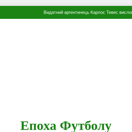
Видатний аргентинець Карлос Тевес висло
Наполі готовий продати Осі
ПСЖ близький до підписання гр
Олександр Караваєв назвав гравця Динамо, який готов
Видатний аргентинець Карлос Тевес висло
Наполі готовий продати Осі
ПСЖ близький до підписання гр
Епоха Футболу