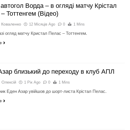
автогол Ворда – в огляді матчу Крістал
– Тоттенгем (Відео)
 Коваленко
12 Місяців Ago
0
1 Mins
азі огляд матчу Кристал Пелас – Тоттенгем.
e
Азар близький до переходу в клуб АПЛ
 Олексій
1 Рік Ago
0
1 Mins
ник Еден Азар увійшов до шорт-листа Крістал Пелас.
e