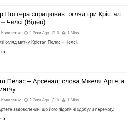
р Поттера спрацював: огляд гри Крістал
– Челсі (Відео)
 Коваленко
2 Роки Ago
0
1 Mins
зі огляд матчу Крістал Пелас – Челсі.
e
ал Пелас – Арсенал: слова Мікеля Артети
матчу
 Коваленко
2 Роки Ago
0
1 Mins
ртета задоволений, що його підопічні здобули перемогу.
e