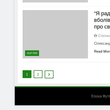
“Я рад
вболі
про с
Степан
Олександ
Read Mor
АНГЛІЯ
1
2
Епоха Фут