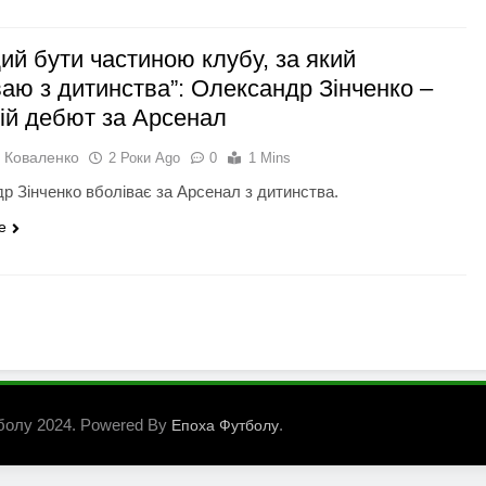
ий бути частиною клубу, за який
ваю з дитинства”: Олександр Зінченко –
вій дебют за Арсенал
 Коваленко
2 Роки Ago
0
1 Mins
р Зінченко вболіває за Арсенал з дитинства.
e
болу 2024. Powered By
.
Епоха Футболу