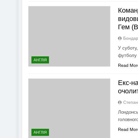
Команд
видов
Гем (В
Бондар
У суботу,
футболу 
АНГЛІЯ
Read Mor
Екс-н
очоли
Степан
Лондонсь
головног
Read Mor
АНГЛІЯ