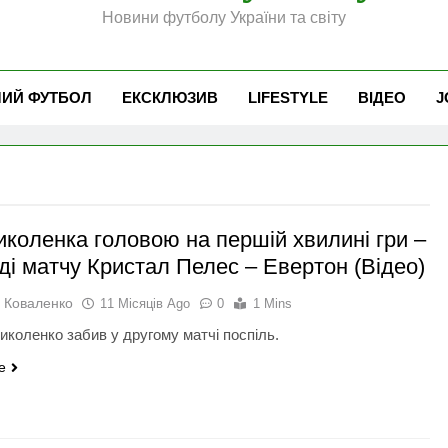
Новини футболу України та світу
ЧИЙ ФУТБОЛ
ЕКСКЛЮЗИВ
LIFESTYLE
ВІДЕО
J
иколенка головою на першій хвилині гри –
ді матчу Кристал Пелес – Евертон (Відео)
 Коваленко
11 Місяців Ago
0
1 Mins
иколенко забив у другому матчі поспіль.
e