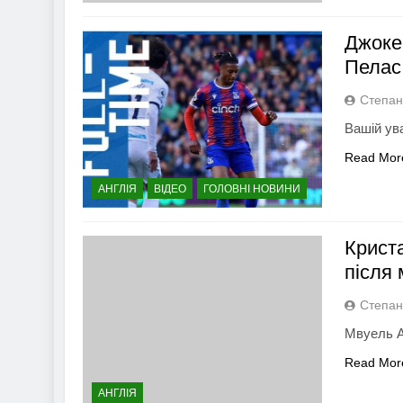
Джоке
Пелас 
Степан
Вашій ува
Read Mor
АНГЛІЯ
ВІДЕО
ГОЛОВНІ НОВИНИ
Крист
після 
Степан
Мвуель А
Read Mor
АНГЛІЯ