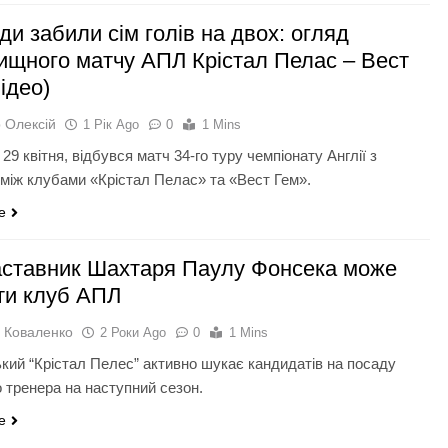
и забили сім голів на двох: огляд
ищного матчу АПЛ Крістал Пелас – Вест
ідео)
 Олексій
1 Рік Ago
0
1 Mins
 29 квітня, відбувся матч 34-го туру чемпіонату Англії з
між клубами «Крістал Пелас» та «Вест Гем».
e
аставник Шахтаря Паулу Фонсека може
ти клуб АПЛ
 Коваленко
2 Роки Ago
0
1 Mins
кий “Крістал Пелес” активно шукає кандидатів на посаду
о тренера на наступний сезон.
e