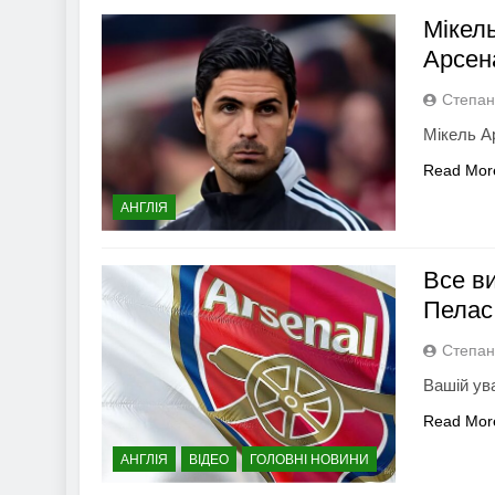
Мікел
Арсен
Степан
Мікель А
Read Mor
АНГЛІЯ
Все в
Пелас
Степан
Вашій ув
Read Mor
АНГЛІЯ
ВІДЕО
ГОЛОВНІ НОВИНИ