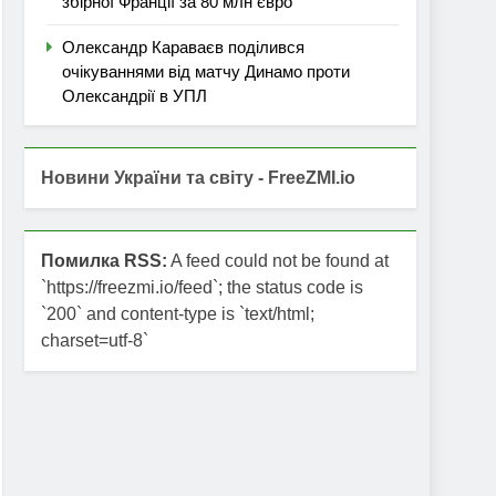
збірної Франції за 80 млн євро
Олександр Караваєв поділився
очікуваннями від матчу Динамо проти
Олександрії в УПЛ
Новини України та світу - FreeZMI.io
Помилка RSS:
A feed could not be found at
`https://freezmi.io/feed`; the status code is
`200` and content-type is `text/html;
charset=utf-8`