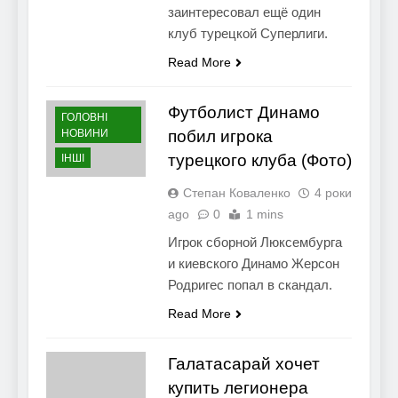
заинтересовал ещё один
клуб турецкой Суперлиги.
Read More
Футболист Динамо
ГОЛОВНІ
НОВИНИ
побил игрока
турецкого клуба (Фото)
ІНШІ
Степан Коваленко
4 роки
ago
0
1 mins
Игрок сборной Люксембурга
и киевского Динамо Жерсон
Родригес попал в скандал.
Read More
Галатасарай хочет
купить легионера