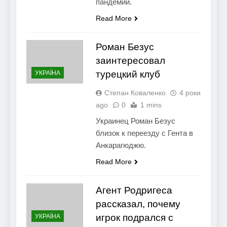
пандемии.
Read More
Роман Безус
заинтересовал
турецкий клуб
УКРАЇНА
Степан Коваленко
4 роки
ago
0
1 mins
Украинец Роман Безус
близок к переезду с Гента в
Анкарагюджю.
Read More
Агент Родригеса
рассказал, почему
игрок подрался с
УКРАЇНА