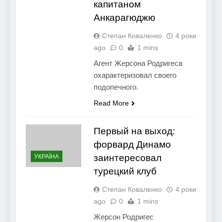
капитаном
Анкарагюджю
Степан Коваленко
4 роки
ago
0
1 mins
Агент Жерсона Родригеса
охарактеризовал своего
подопечного.
Read More
Первый на выход:
форвард Динамо
заинтересовал
УКРАЇНА
турецкий клуб
Степан Коваленко
4 роки
ago
0
1 mins
Жерсон Родригес