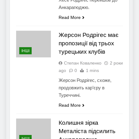
Анкарагюджю.
Read More
Жерсон Родрігес має
пропозиції від трьох
турецьких клубів
ІНШІ
Степан Коваленко
2 роки
ago
0
1 mins
Жерсон Родрігес, схоже,
продовжить кар’єру в
Туреччині.
Read More
Колишня зірка
Металіста підсилить
ІНШІ