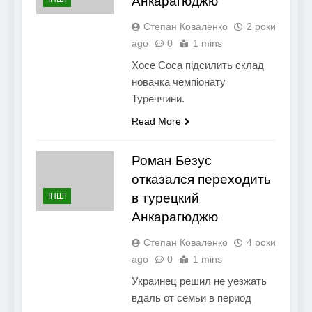
Анкарагюджю
Степан Коваленко
2 роки
ago
0
1 mins
Хосе Соса підсилить склад
новачка чемпіонату
Туреччини.
Read More
Роман Безус
отказался переходить
в турецкий
ІНШІ
Анкарагюджю
Степан Коваленко
4 роки
ago
0
1 mins
Украинец решил не уезжать
вдаль от семьи в период