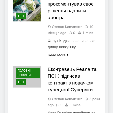
прокоментував своє
рішення вдарити
ІНШІ
арбітра
Степан Коваленко
10
місяців ago
0
1 mins
Фарук Коджа пояснив свою
дивну поведінку.
Read More
Екс-гравець Реала та
ГОЛОВНІ
НОВИНИ
ПСЖ підписав
контракт з новачком
ІНШІ
турецької Суперліги
Степан Коваленко
2 роки
ago
0
1 mins
Хесе Родрігес перейшов до