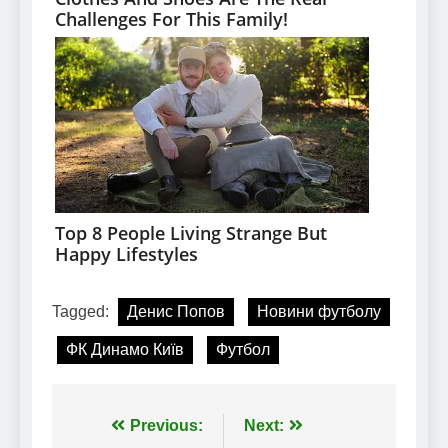
Tagged:
Денис Попов
Новини футболу
ФК Динамо Київ
Футбол
Навігація
Previous:
Next: