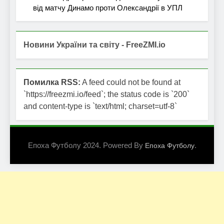
від матчу Динамо проти Олександрії в УПЛ
Новини України та світу - FreeZMI.io
Помилка RSS:
A feed could not be found at
`https://freezmi.io/feed`; the status code is `200`
and content-type is `text/html; charset=utf-8`
Епоха Футболу 2024. Powered By
.
Епоха Футболу