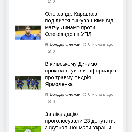
0
Олександр Караваєв
поділився очікуваннями від
матчу Динамо проти
Олександрії в УПЛ
Бондар Олексій
6 місяців ago
0
В київському Динамо
прокоментували інформацію
про травму Андрія
Ярмоленка
Бондар Олексій
6 місяців ago
0
За ліквідацію
проголосували 23 депутати:
з футбольної мапи України