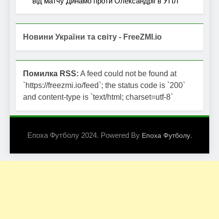
від матчу Динамо проти Олександрії в УПЛ
Новини України та світу - FreeZMI.io
Помилка RSS:
A feed could not be found at
`https://freezmi.io/feed`; the status code is `200`
and content-type is `text/html; charset=utf-8`
Епоха Футболу 2024. Powered By
.
Епоха Футболу