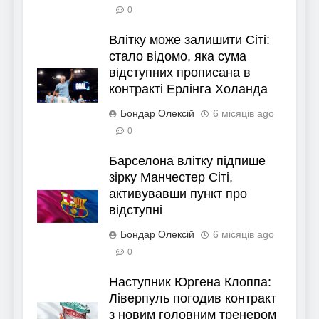
0
Влітку може залишити Сіті:
стало відомо, яка сума
відступних прописана в
контракті Ерлінга Холанда
Бондар Олексій
6 місяців ago
0
Барселона влітку підпише
зірку Манчестер Сіті,
активувавши пункт про
відступні
Бондар Олексій
6 місяців ago
0
Наступник Юргена Клоппа:
Ліверпуль погодив контракт
з новим головним тренером