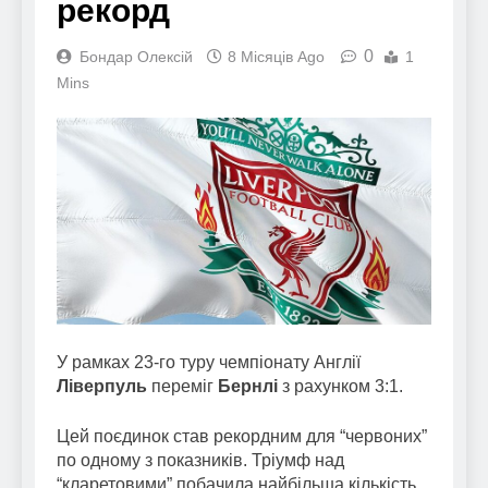
рекорд
0
Бондар Олексій
8 Місяців Ago
1
Mins
У рамках 23-го туру чемпіонату Англії
Ліверпуль
переміг
Бернлі
з рахунком 3:1.
Цей поєдинок став рекордним для “червоних”
по одному з показників. Тріумф над
“кларетовими” побачила найбільша кількість