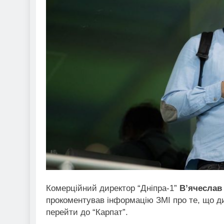
Комерційний директор “Дніпра-1”
В’ячеслав
прокоментував інформацію ЗМІ про те, що д
перейти до “Карпат”.