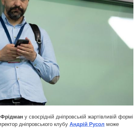
 Фрідман
у своєрідній дніпровській жартівливій формі
иректор дніпровського клубу
Андрій Русол
може