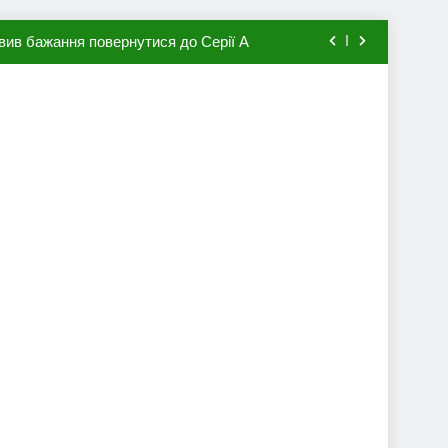
вив бажання повернутися до Серії А
мхена в ПСЖ: відома ціна трансфера
авця збірної Франції за 80 млн євро
ий до переходу в європейський клуб
вив бажання повернутися до Серії А
мхена в ПСЖ: відома ціна трансфера
авця збірної Франції за 80 млн євро