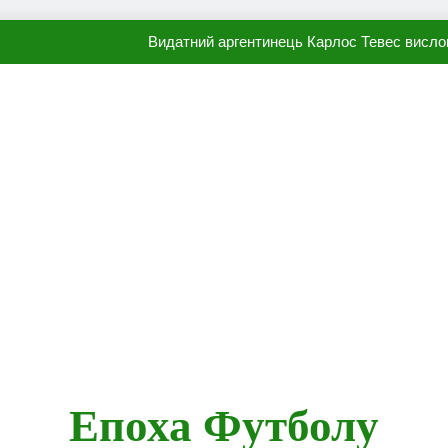
Видатний аргентинець Карлос Тевес висло
Наполі готовий продати Осі
ПСЖ близький до підписання гр
Олександр Караваєв назвав гравця Динамо, який готов
Видатний аргентинець Карлос Тевес висло
Наполі готовий продати Осі
ПСЖ близький до підписання гр
Епоха Футболу