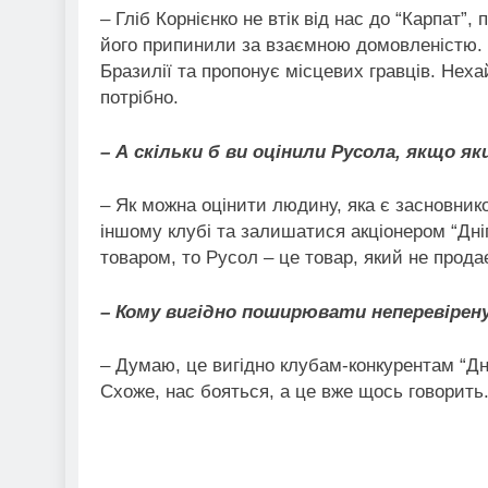
– Гліб Корнієнко не втік від нас до “Карпат”,
його припинили за взаємною домовленістю. 
Бразилії та пропонує місцевих гравців. Нех
потрібно.
– А скільки б ви оцінили Русола, якщо я
– Як можна оцінити людину, яка є засновник
іншому клубі та залишатися акціонером “Дніп
товаром, то Русол – це товар, який не прода
– Кому вигідно поширювати неперевірен
– Думаю, це вигідно клубам-конкурентам “Дні
Схоже, нас бояться, а це вже щось говорит