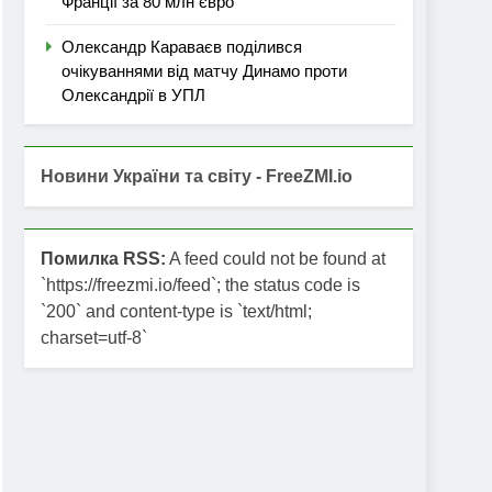
Франції за 80 млн євро
Олександр Караваєв поділився
очікуваннями від матчу Динамо проти
Олександрії в УПЛ
Новини України та світу - FreeZMI.io
Помилка RSS:
A feed could not be found at
`https://freezmi.io/feed`; the status code is
`200` and content-type is `text/html;
charset=utf-8`