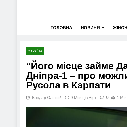
ГОЛОВНА
НОВИНИ
ЖІНО
УКРАЇНА
“Його місце займе Д
Дніпра-1 – про можл
Русола в Карпати
0
Бондар Олексій
9 Місяців Ago
1 Min