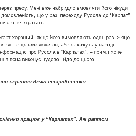
 через пресу. Мені вже набридло вмовляти його нікуди
є домовленість, що у разі переходу Русола до “Карпат”
нічого не втратить.
й жарт хороший, якщо його вимовляють один раз. Якщо
олом, то це вже моветон, або як кажуть у народі:
інформацію про Русола в “Карпатах”, – прим.) хоче
ння вона виконує чудово і йде до цього
нні перейти деякі співробітники
орнієнко працює у “Карпатах”. Аж раптом