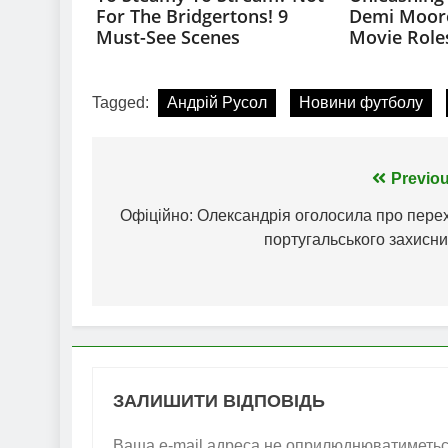
Tagged:
Андрій Русол
Новини футболу
Навігація
Previou
записів
Офіційно: Олександрія оголосила про перех
португальського захисни
ЗАЛИШИТИ ВІДПОВІДЬ
Ваша e-mail адреса не оприлюднюватиметьс