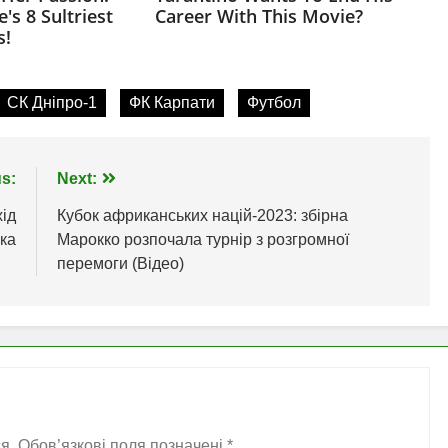
СК Дніпро-1
ФК Карпати
Футбол
s:
Next:
ід
Кубок африканських націй-2023: збірна
ка
Марокко розпочала турнір з розгромної
перемоги (Відео)
я.
Обов’язкові поля позначені
*