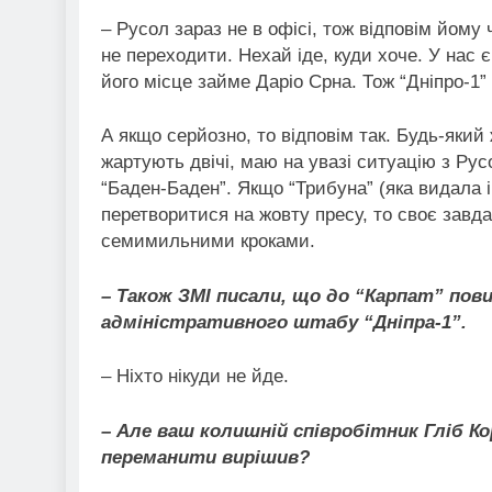
– Русол зараз не в офісі, тож відповім йому
не переходити. Нехай іде, куди хоче. У нас 
його місце займе Даріо Срна. Тож “Дніпро-1” 
А якщо серйозно, то відповім так. Будь-яки
жартують двічі, маю на увазі ситуацію з Рус
“Баден-Баден”. Якщо “Трибуна” (яка видала 
перетворитися на жовту пресу, то своє завда
семимильними кроками.
– Також ЗМІ писали, що до “Карпат” пови
адміністративного штабу “Дніпра-1”.
– Ніхто нікуди не йде.
– Але ваш колишній співробітник Гліб К
переманити вирішив?