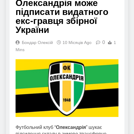
Олександрія може
підписати видатного
екс-гравця збірної
України
0
Бондар Олексій
10 Місяців Ago
1
Mins
Футбольний клуб “
Олександрія
” шукає
підсилення складу в зимове трансферне