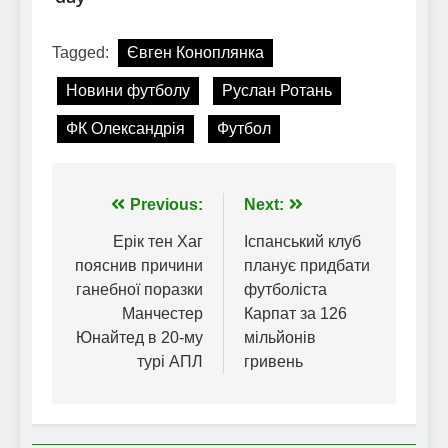
Tagged:
Євген Коноплянка
Новини футболу
Руслан Ротань
ФК Олександрія
Футбол
Навігація
Previous:
Next:
записів
Ерік тен Хаг
Іспанський клуб
пояснив причини
планує придбати
ганебної поразки
футболіста
Манчестер
Карпат за 126
Юнайтед в 20-му
мільйонів
турі АПЛ
гривень