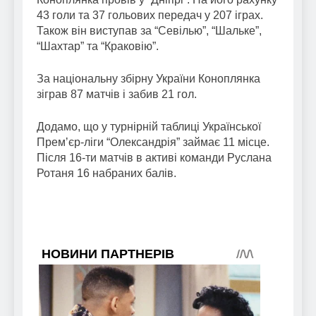
43 голи та 37 гольових передач у 207 іграх.
Також він виступав за “Севілью”, “Шальке”,
“Шахтар” та “Краковію”.
За національну збірну України Коноплянка
зіграв 87 матчів і забив 21 гол.
Додамо, що у турнірній таблиці Української
Премʼєр-ліги “Олександрія” займає 11 місце.
Після 16-ти матчів в активі команди Руслана
Ротаня 16 набраних балів.