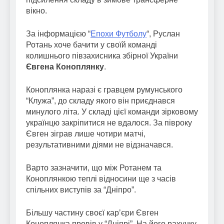
вікно.
За інформацією “
Епохи Футболу
“, Руслан
Ротань хоче бачити у своїй команді
колишнього півзахисника збірної України
Євгена Коноплянку
.
Коноплянка наразі є гравцем румунського
“Клужа”, до складу якого він приєднався
минулого літа. У складі цієї команди зірковому
українцю закріпитися не вдалося. За півроку
Євген зіграв лише чотири матчі,
результативними діями не відзначався.
Варто зазначити, що між Ротанем та
Коноплянкою теплі відносини ще з часів
спільних виступів за “Дніпро”.
Більшу частину своєї карʼєри Євген
Коноплянка провів у “Дніпрі”. На його рахунку