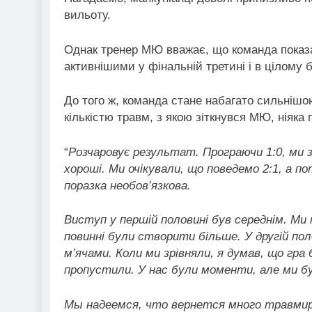
вильоту.
Однак тренер МЮ вважає, що команда показа
активнішими у фінальній третині і в цілому
До того ж, команда стане набагато сильнішою
кількістю травм, з якою зіткнувся МЮ, ніяка
“
Розчаровує результат. Програючи 1:0, ми 
хороші. Ми очікували, що поведемо 2:1, а 
поразка необов’язкова.
Виступ у першій половині був середнім. Ми
повинні були створити більше. У другій по
м’ячами. Коли ми зрівняли, я думав, що гра 
пропустили. У нас були моменти, але ми б
Мы надеемся, что вернется много травмир