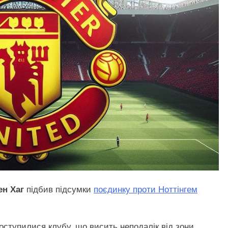
ен Хаг
підбив підсумки
поєдинку проти Ноттінгем
оступилися клубу, що висить неподалік від зони