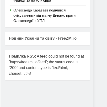
Франції за 80 млн євро
Олександр Караваєв поділився
очікуваннями від матчу Динамо проти
Олександрії в УПЛ
Новини України та світу - FreeZMI.io
Помилка RSS:
A feed could not be found at
`https://freezmi.io/feed`; the status code is
`200` and content-type is `text/html;
charset=utf-8`