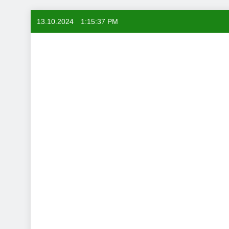
Skip
13.10.2024
1:15:38 PM
to
content