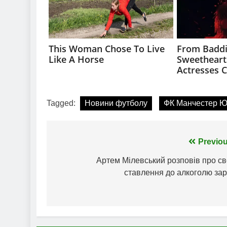
Tagged:
Новини футболу
ФК Манчестер Ю
Навігація
Previou
записів
Артем Мілевський розповів про св
ставлення до алкоголю зар