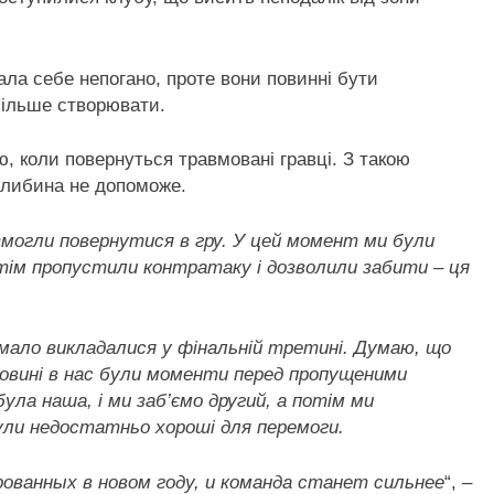
ла себе непогано, проте вони повинні бути
 більше створювати.
, коли повернуться травмовані гравці. З такою
 глибина не допоможе.
змогли повернутися в гру. У цей момент ми були
потім пропустили контратаку і дозволили забити – ця
 мало викладалися у фінальній третині. Думаю, що
ловині в нас були моменти перед пропущеними
була наша, і ми заб’ємо другий, а потім ми
ули недостатньо хороші для перемоги.
ованных в новом году, и команда станет сильнее
“, –