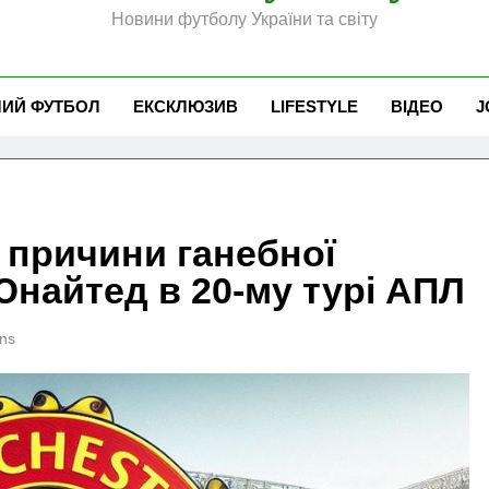
Новини футболу України та світу
ЧИЙ ФУТБОЛ
ЕКСКЛЮЗИВ
LIFESTYLE
ВІДЕО
J
в причини ганебної
найтед в 20-му турі АПЛ
ns