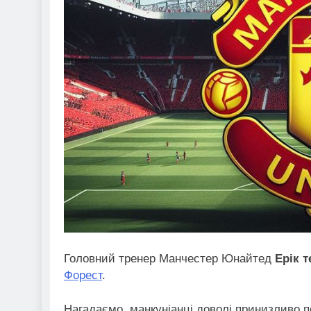
Головний тренер Манчестер Юнайтед
Ерік т
Форест
.
Нагадаємо, манкуніанці доволі принизливо п