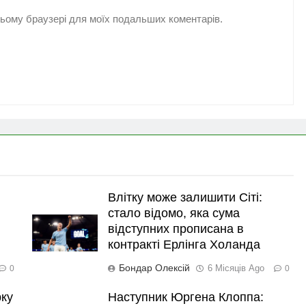
 цьому браузері для моїх подальших коментарів.
Влітку може залишити Сіті:
стало відомо, яка сума
відступних прописана в
контракті Ерлінга Холанда
Бондар Олексій
6 Місяців Ago
0
0
рку
Наступник Юргена Клоппа: