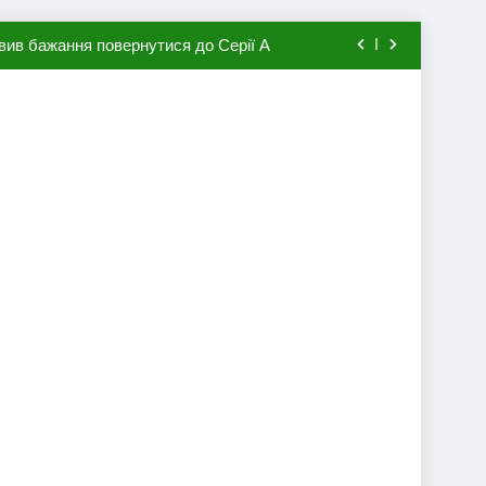
вив бажання повернутися до Серії А
мхена в ПСЖ: відома ціна трансфера
авця збірної Франції за 80 млн євро
ий до переходу в європейський клуб
вив бажання повернутися до Серії А
мхена в ПСЖ: відома ціна трансфера
авця збірної Франції за 80 млн євро