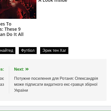
найтед
Футбол
Эрик тен Хаг
s:
Next:
оє
Потужне посилення для Ротаня: Олександрія
аз
може підписати видатного екс-гравця збірної
України