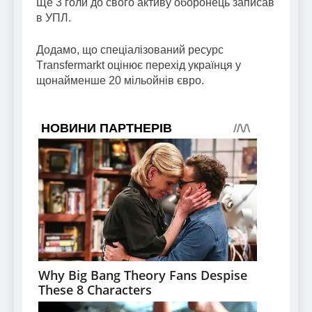
Ще 3 голи до свого активу оборонець записав
в УПЛ.
Додамо, що спеціалізований ресурс
Тransfermarkt оцінює перехід українця у
щонайменше 20 мільойнів євро.