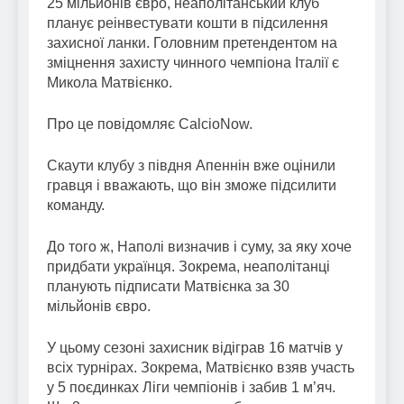
25 мільйонів євро, неаполітанський клуб
планує реінвестувати кошти в підсилення
захисної ланки. Головним претендентом на
зміцнення захисту чинного чемпіона Італії є
Микола Матвієнко.
Про це повідомляє CalcioNow.
Скаути клубу з півдня Апеннін вже оцінили
гравця і вважають, що він зможе підсилити
команду.
До того ж, Наполі визначив і суму, за яку хоче
придбати українця. Зокрема, неаполітанці
планують підписати Матвієнка за 30
мільйонів євро.
У цьому сезоні захисник відіграв 16 матчів у
всіх турнірах. Зокрема, Матвієнко взяв участь
у 5 поєдинках Ліги чемпіонів і забив 1 м’яч.