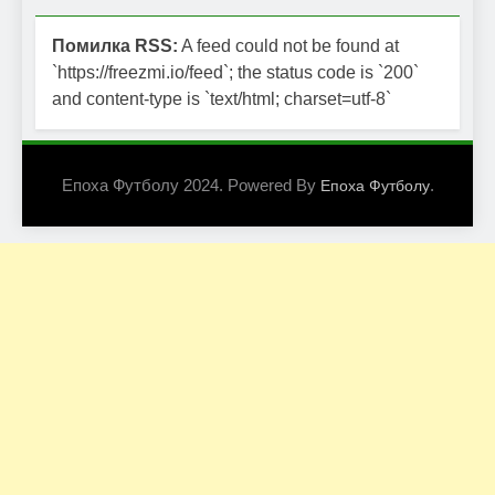
Помилка RSS:
A feed could not be found at
`https://freezmi.io/feed`; the status code is `200`
and content-type is `text/html; charset=utf-8`
Епоха Футболу 2024. Powered By
.
Епоха Футболу