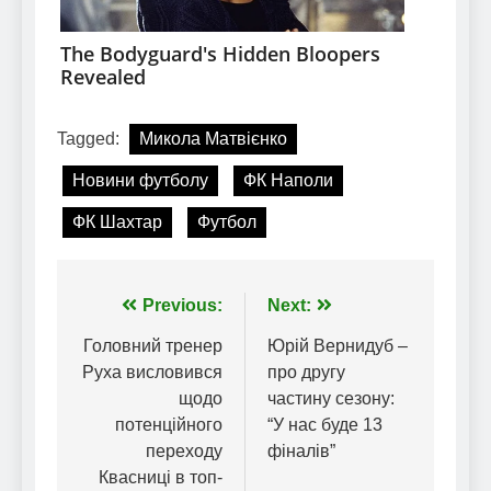
Tagged:
Микола Матвієнко
Новини футболу
ФК Наполи
ФК Шахтар
Футбол
Навігація
Previous:
Next:
записів
Головний тренер
Юрій Вернидуб –
Руха висловився
про другу
щодо
частину сезону:
потенційного
“У нас буде 13
переходу
фіналів”
Квасниці в топ-